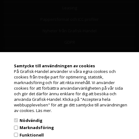
Leasing
Pappersformat och ICC profiler
Nyheter från Grafisk-Handel
GDPR
Leverantörslista
Miljöbidrag
Samtycke till användningen av cookies
På Grafisk-Handel använder vi våra egna cookies och
Om os
cookies från tredje part för optimering, statistik,
Jag handlar som
marknadsföring och för att rikta innehåll. Vi använder
cookies för att förbättra användarvänligheten på vår sida
och gör det därför ännu enklare för dig att besöka och
Orderstatus och support
PRIVATKUND
använda Grafisk-Handel. Klicka på "Acceptera hela
PRISER INKL. MOMS
webbupplevelsen" för att ge ditt samtycke till användningen
Orderstatus
av cookies.
Läs mer.
FÖRETAGSKUND
Returnera produkter
Nödvändig
PRISER EXKL. MOMS
Marknadsföring
Frakt och leverans
Funktionell