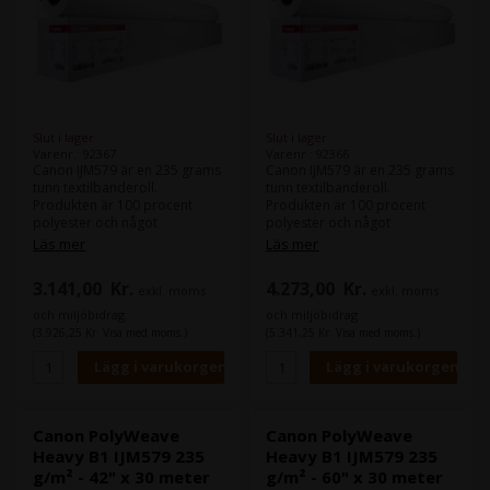
Slut i lager
Slut i lager
Varenr.: 92367
Varenr.: 92366
Canon IJM579 är en 235 grams
Canon IJM579 är en 235 grams
tunn textilbanderoll.
tunn textilbanderoll.
Produkten är 100 procent
Produkten är 100 procent
polyester och något
polyester och något
transparent, med en matt yta
transparent, med en matt yta
Läs mer
Läs mer
som kan användas inomhus
som kan användas inomhus
såväl som kortlivade
såväl som kortlivade
3.141,00
Kr.
4.273,00
Kr.
exkl. moms
exkl. moms
utomhusperioder. Produkten
utomhusperioder. Produkten
påminner om traditionellt tyg,
påminner om traditionellt tyg,
och miljöbidrag
och miljöbidrag
med samma flexibilitet och
med samma flexibilitet och
(3.926,25 Kr. Visa med moms.)
(5.341,25 Kr. Visa med moms.)
mjukhet.
mjukhet.
Det används vanligtvis för
Det används vanligtvis för
olika banners.
olika banners.
Bredd: 61 (24 tum)
Bredd: 91,4 (36 tum)
Rullens längd: m
Rullens längd: 30 m
Canon PolyWeave
Canon PolyWeave
Heavy B1 IJM579 235
Heavy B1 IJM579 235
g/m² - 42" x 30 meter
g/m² - 60" x 30 meter