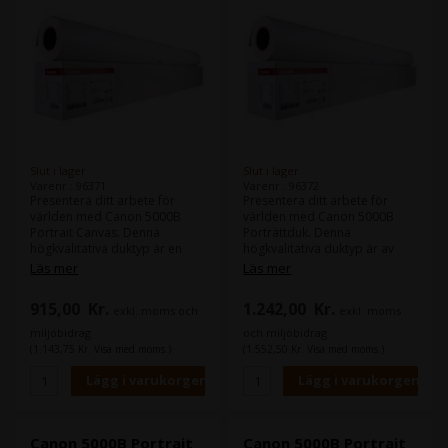
Slut i lager
Slut i lager
Varenr.: 96371
Varenr.: 96372
Presentera ditt arbete för
Presentera ditt arbete för
världen med Canon 5000B
världen med Canon 5000B
Portrait Canvas. Denna
Porträttduk. Denna
högkvalitativa duktyp är en
högkvalitativa duktyp är av
vattenresistent duk av
vattenresistent polyester och
Läs mer
Läs mer
polyester och bomull, speciellt
bomull, speciellt designad för
utformad för porträtt, och
porträtt och kommer att ge
915,00
Kr.
1.242,00
Kr.
exkl. moms och
exkl. moms
kommer att ge dig enastående
dig enastående resultat med
resultat med hög färgkontrast
hög färgkontrast och djup.
miljöbidrag
och miljöbidrag
och djup.
Med en vikt på 320 gram per
(1.143,75 Kr. Visa med moms.)
(1.552,50 Kr. Visa med moms.)
Med en vikt på 320 gram per
kvadratmeter kommer Canon
kvadratmeter kommer Canon
5000B Porträttduk ge ditt
5000B Portrait Canvas att ge
arbete en känsla av
ditt arbete en känsla av
exklusivitet och enastående
exklusivitet och enastående
kvalitet.
kvalitet.
Canon 5000B Portrait
Canon 5000B Portrait