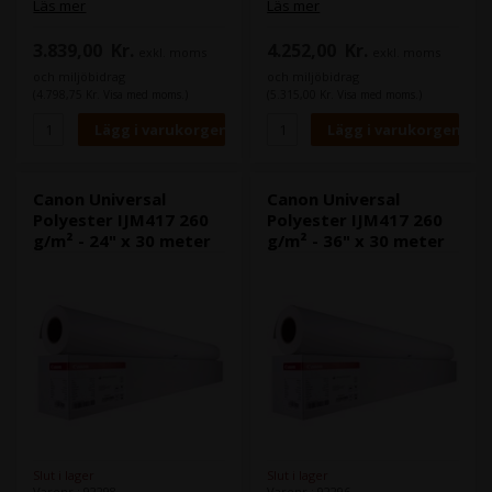
är avtagbar och borttagbar så
är avtagbar och borttagbar så
Läs mer
Läs mer
att du kan flytta runt bannerns
att du kan flytta runt bannerns
placering. Du kan därför
placering. Du kan därför
3.839,00
Kr.
4.252,00
Kr.
exkl. moms
exkl. moms
nollställa bannern flera gånger
nollställa bannern flera gånger
på släta och tillplattade ytor.
på släta och tillplattade ytor.
och miljöbidrag
och miljöbidrag
Den är särskilt lämplig för
Den är särskilt lämplig för
(4.798,75 Kr. Visa med moms.)
(5.315,00 Kr. Visa med moms.)
mässor där det inte är tillåtet
mässor där det inte är tillåtet
att lämna kvar limrester.
att lämna kvar limrester.
Bredd: 106,7 (42 tum)
Rullens längd: 30 m
Canon Universal
Canon Universal
Polyester IJM417 260
Polyester IJM417 260
g/m² - 24" x 30 meter
g/m² - 36" x 30 meter
Slut i lager
Slut i lager
Varenr.: 92298
Varenr.: 92296