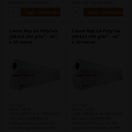
med samma flexibilitet och
med samma flexibilitet och
(4.626,25 Kr. Visa med moms.)
(6.265,00 Kr. Visa med moms.)
mjukhet.
mjukhet.
Det används vanligtvis för
Det används vanligtvis för
olika banners.
olika banners.
Bredd: 91,4 (36 tum)
Rullens längd: 45 m
Bredd: 106,7 (42 tum)
Canon Rep SA PolyTex
Canon Rep SA PolyTex
Rullens längd: 45 m
IJM424 286 g/m² - 36"
IJM424 286 g/m² - 42"
x 30 meter
x 30 meter
Slut i lager
Slut i lager
Varenr.: 92339
Varenr.: 92340
Canon IJM424 är en 286 grams
Canon IJM424 är en 286 grams
tunn vävd självhäftande
tunn vävd självhäftande
textilbanderoll som har den
textilbanderoll som har den
speciella egenskapen att den
speciella egenskapen att den