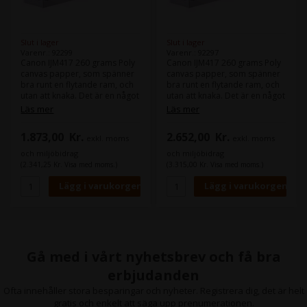
Slut i lager
Slut i lager
Varenr.: 92299
Varenr.: 92297
Canon IJM417 260 grams Poly
Canon IJM417 260 grams Poly
canvas papper, som spänner
canvas papper, som spänner
bra runt en flytande ram, och
bra runt en flytande ram, och
utan att knaka. Det är en något
utan att knaka. Det är en något
billigare och tunnare canvas ,
billigare och tunnare canvas ,
Läs mer
Läs mer
som vanligtvis används för
som vanligtvis används för
produktionsliknande arbete.
produktionsliknande arbete.
1.873,00
Kr.
2.652,00
Kr.
exkl. moms
exkl. moms
Den är optimerad för
Den är optimerad för
användning i din Canon
användning i din Canon
och miljöbidrag
och miljöbidrag
storformatsskrivare.
storformatsskrivare.
(2.341,25 Kr. Visa med moms.)
(3.315,00 Kr. Visa med moms.)
Bredd: 152,4 (60 tum)
Bredd: 106,7 (42 tum)
Rullens längd: 30 m
Rullens längd: 30 m
Gå med i vårt nyhetsbrev och få bra
erbjudanden
Ofta innehåller stora besparingar och nyheter. Registrera dig, det är helt
gratis och enkelt att säga upp prenumerationen.