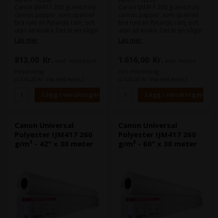
Canon IJM417 260 grams Poly
Canon IJM417 260 grams Poly
canvas papper, som spänner
canvas papper, som spänner
bra runt en flytande ram, och
bra runt en flytande ram, och
utan att knaka. Det är en något
utan att knaka. Det är en något
billigare och tunnare canvas ,
billigare och tunnare canvas ,
Läs mer
Läs mer
som vanligtvis används för
som vanligtvis används för
produktionsliknande arbete.
produktionsliknande arbete.
813,00
Kr.
1.616,00
Kr.
exkl. moms och
exkl. moms
Den är optimerad för
Den är optimerad för
användning i din Canon
användning i din Canon
miljöbidrag
och miljöbidrag
storformatsskrivare.
storformatsskrivare.
(1.016,25 Kr. Visa med moms.)
(2.020,00 Kr. Visa med moms.)
Bredd: 61 (24 tum)
Bredd: 91,4 (36 tum)
Rullens längd: 30 m
Rullens längd: 30 m
Canon Universal
Canon Universal
Polyester IJM417 260
Polyester IJM417 260
g/m² - 42" x 30 meter
g/m² - 60" x 30 meter