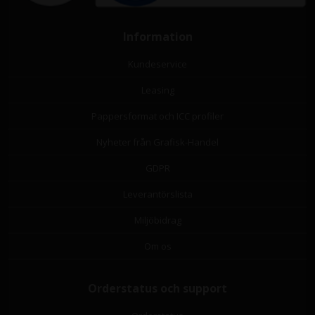
Information
Kundeservice
Leasing
Pappersformat och ICC profiler
Nyheter från Grafisk-Handel
GDPR
Leverantörslista
Miljöbidrag
Om os
Orderstatus och support