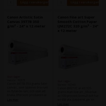
kvadratmeter kommer Canon
kvadratmeter kommer Canon
5000B Portrait Canvas ge ditt
5000B Portrait Canvas att ge
arbete en känsla av
ditt arbete en känsla av
exklusivitet och enastående
exklusivitet och enastående
kvalitet.
kvalitet.
Canon Artistic Satin
Canon Fine art Super
Canvas 3977B 350
Smooth Cotton Paper
g/m² - 24" x 12 meter
IJM272C 320 g/m² - 24"
x 12 meter
Slut i lager
Varenr.: 92373
Slut i lager
Canon 3977B 350 grams Satin
Varenr.: 92365
canvas , som spänner bra runt
Canon IJM272C är ett 320
en flytande ram, och utan att
grams matt fine art , tillverkat
knaka. Eftersom produkten är
av 100 procent bomull och har
satin ger den en touch av
Läs mer
en slät yta, papperet ger en
glans till ditt foto. Den är
lyxig känsla och används för
Läs mer