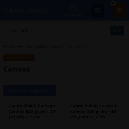
0
Grafisk-Handel
Kundcenter
Forside
»
Prepress
»
Papper
»
Canon papper
»
Canvas
Visa med moms.
Canvas
Sortera efter billigaste m²
Canon 5000B Portrait
Canon 5000B Portrait
Canvas 320 gram - 24"
Canvas 320 gram - 36"
(61 cm) x 12 m
(91,4 cm) x 12 m