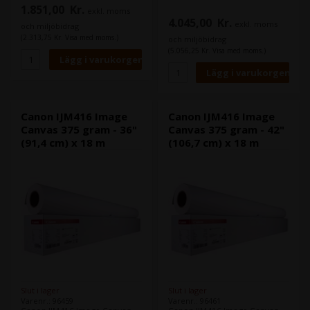
optimerad för användning i
framställning av klassiska
1.851,00
Kr.
exkl. moms
din Canon
konsttryck. Ingen optisk om
4.045,00
Kr.
storformatsskrivare.
exkl. moms
(OBA) tillsätts och är en syrafri
och miljöbidrag
pappersbas.
(2.313,75 Kr. Visa med moms.)
och miljöbidrag
Bredd: 61 (24 tum)
Den är optimerad för
(5.056,25 Kr. Visa med moms.)
Rullens längd: m
användning i din Canon
storformatsskrivare.
Bredd: 61 (24 tum)
Rullens längd: m
Canon IJM416 Image
Canon IJM416 Image
Canvas 375 gram - 36"
Canvas 375 gram - 42"
(91,4 cm) x 18 m
(106,7 cm) x 18 m
Slut i lager
Slut i lager
Varenr.: 96459
Varenr.: 96461