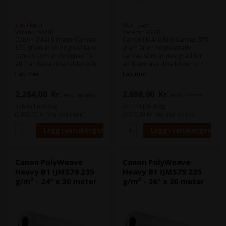
Slut i lager
Slut i lager
Varenr.: 96460
Varenr.: 96462
Canon IJM416 Image Canvas
Canon IJM416 Bild Canvas 375
375 gram är en högkvalitativ
gram är en högkvalitativ
canvas som är designad för
canvas som är designad för
att framhäva dina bilder och
att framhäva dina bilder och
konstverk på bästa möjliga
konstverk på bästa möjliga
Läs mer
Läs mer
sätt. Denna canvas är
sätt. Denna canvas är
tillverkad av en blandning av
tillverkad av en blandning av
2.284,00
Kr.
2.698,00
Kr.
exkl. moms
exkl. moms
bomull och polyester, vilket
bomull och polyester, vilket
garanterar hållbarhet och
garanterar hållbarhet och
och miljöbidrag
och miljöbidrag
stabilitet, medan dess vikt på
stabilitet, samtidigt som dess
(2.855,00 Kr. Visa med moms.)
(3.372,50 Kr. Visa med moms.)
375 gram och förmågan att
375 grams vikt och förmåga
absorbera bläck ger utmärkta
att absorbera bläck ger
detaljer och färger. Med sin
utmärkta detaljer och färger.
matta yta kommer dina
Med sin matta yta kommer
utskrifter att ha en
dina utskrifter att ha en
professionell och elegant
professionell och elegant
Canon PolyWeave
Canon PolyWeave
finish som imponerar alla.
finish som imponerar alla.
Heavy B1 IJM579 235
Heavy B1 IJM579 235
g/m² - 24" x 30 meter
g/m² - 36" x 30 meter