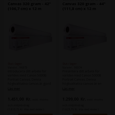
Canvas 320 gram - 42"
Canvas 320 gram - 44"
(106,7 cm) x 12 m
(111,8 cm) x 12 m
Slut i lager
Slut i lager
Varenr.: 96373
Varenr.: 96374
Introducera ditt arbete för
Presentera ditt arbete för
världen med Canon 5000B
världen med Canon 5000B
Portrait Canvas. Denna
Portrait Canvas. Denna
högkvalitativa canvas är gjord
högkvalitativa canvas är en
av vattenresistent polyester
vattenresistent blandning av
Läs mer
Läs mer
och bomull och är speciellt
polyester och bomull,
designad för porträtt, för att
utformad speciellt för porträtt
1.451,00
Kr.
1.299,00
Kr.
exkl. moms
exkl. moms
ge dig enastående resultat
och kommer ge dig
med hög färgkontrast och
enastående resultat med hög
och miljöbidrag
och miljöbidrag
djup.
färgkontrast och djup.
(1.813,75 Kr. Visa med moms.)
(1.623,75 Kr. Visa med moms.)
Med en vikt på 320 gram per
Med en vikt på 320 gram per