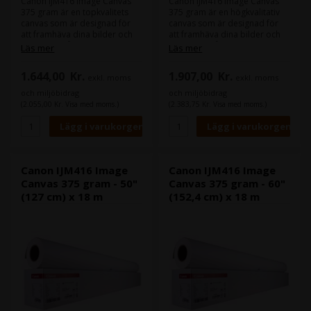
Canon IJM416 Image Canvas
Canon IJM416 Image Canvas
375 gram är en topkvalitets
375 gram är en högkvalitativ
canvas som är designad för
canvas som är designad för
att framhäva dina bilder och
att framhäva dina bilder och
konstverk på bästa möjliga
konstverk på bästa sätt
Läs mer
Läs mer
sätt. Denna canvas är
möjligt. Denna canvas är
tillverkad av en blandning av
tillverkad av en blandning av
1.644,00
Kr.
1.907,00
Kr.
exkl. moms
exkl. moms
bomull och polyester, vilket
bomull och polyester, vilket
garanterar hållbarhet och
garanterar hållbarhet och
och miljöbidrag
och miljöbidrag
stabilitet, medan dess 375
stabilitet, medan dess vikt på
(2.055,00 Kr. Visa med moms.)
(2.383,75 Kr. Visa med moms.)
grams vikt och förmåga att
375 gram och förmåga att
absorbera bläck ger utmärkta
absorbera bläck ger utmärkta
detaljer och färger. Med dess
detaljer och färger. Med sin
matta yta kommer dina
matta yta kommer dina
utskrifter att ha en
utskrifter att ha en
professionell och elegant
professionell och elegant
Canon IJM416 Image
Canon IJM416 Image
finish som imponerar alla.
finish som imponerar alla.
Canvas 375 gram - 50"
Canvas 375 gram - 60"
(127 cm) x 18 m
(152,4 cm) x 18 m