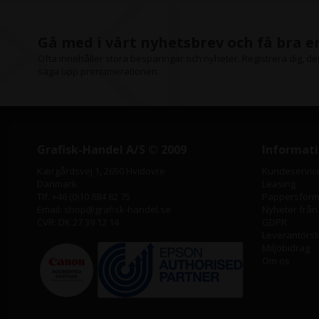
Gå med i vårt nyhetsbrev och få bra 
Ofta innehåller stora besparingar och nyheter. Registrera dig, det 
säga upp prenumerationen.
Grafisk-Handel A/S © 2009
Informat
Kærgårdsvej 1, 2650 Hvidovre
Kundeservic
Danmark
Leasing
Tlf. +46 (0)10 884 82 75
Pappersforma
Email: shop@grafisk-handel.se
Nyheter från
CVR: DK 27 39 12 14
GDPR
Leverantörsl
Miljöbidrag
Om os