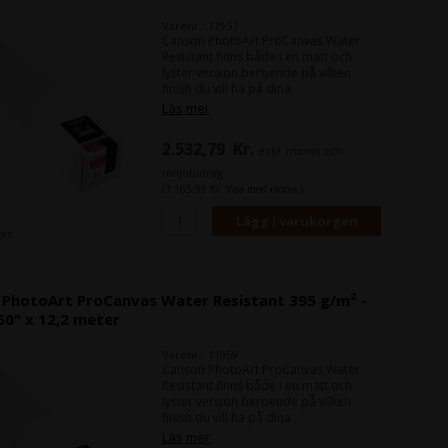
Varenr.: 11957
Canson PhotoArt ProCanvas Water
Resistant finns både i en matt och
lyster version beroende på vilken
finish du vill ha på dina
kanvasutskrifter.
Läs mer
PhotoArt ProCanvas är ett 395 grams
kanvas framställd av det man kallar
2.532,79
Kr.
exkl. moms och
för "poly-cotton", vilket är en
bomullsblandning.
miljöbidrag
Bomullsblandningen gör att det har
(3.165,99 Kr. Visa med moms.)
riktigt bra sträckbarhet, vilket gör att
din montering av kanvasutskriften blir
lätt, utan att du upplever några
ger
sprickor ("Craks").
 PhotoArt ProCanvas Water Resistant 395 g/m² -
60" x 12,2 meter
Varenr.: 11959
Canson PhotoArt ProCanvas Water
Resistant finns både i en matt och
lyster version beroende på vilken
finish du vill ha på dina
kanvasutskrifter.
Läs mer