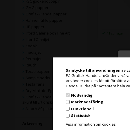
FSC godkendt papir
GMG papper
Grafisk-Handel papper
Hahnemühle papper
HP papper
Ilford Galerie och Fine Art
11 st i lager
Ilford Omnijet
Kodak
mediaJet
Permajet
Rauch
Samtycke till användningen av c
Tecco papper
På Grafisk-Handel använder vi våra eg
Sample packs
använder cookies för att förbättra 
Testa fans
Handel. Klicka på "Acceptera hela w
Dry Minilab - Epson & Fuji
Nödvändig
Grafisk-Handel pappert blir
Marknadsföring
skurit till Ert önskemål
A1 och A0 plotterpapper
Funktionell
Statistisk
Arkivering
Visa information om cookies