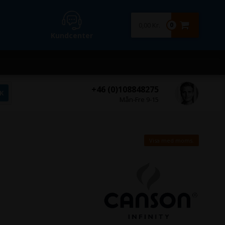
0,00 Kr.
0
Kundcenter
+46 (0)108848275
Mån-Fre 9-15
Visa med moms.
²