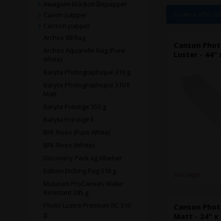
Awagami bläckstrålepapper
Sortera efter bi
Canon papper
Canson papper
Arches 88 Rag
Canson Phot
Arches Aquarelle Rag (Pure
Luster - 44"
White)
Baryta Photographique 310 g
Baryta Photographique 310 II
Matt
Baryta Prestige 350 g
Baryta Prestige II
BFK Rives (Pure White)
BFK Rives (White)
Discovery Pack og tilbehør
Edition Etching Rag 310 g
Slut i lager
Museum ProCanvas Water
Resistant 385 g
Photo Lustre Premium RC 310
Canson Phot
g
Matt - 24" x