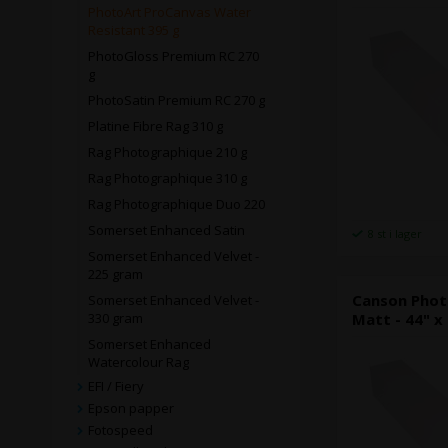
PhotoArt ProCanvas Water
Resistant 395 g
PhotoGloss Premium RC 270
g
PhotoSatin Premium RC 270 g
Platine Fibre Rag 310 g
Rag Photographique 210 g
Rag Photographique 310 g
Rag Photographique Duo 220
Somerset Enhanced Satin
8 st i lager
Somerset Enhanced Velvet -
225 gram
Canson Phot
Somerset Enhanced Velvet -
Matt - 44" x
330 gram
Somerset Enhanced
Watercolour Rag
EFI / Fiery
Epson papper
Fotospeed