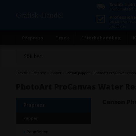
Snabb frakt
Snabb frakt frå
Grafisk-Handel
Professionel
Du får professio
produkter
Prepress
Tryck
Efterbehandling
K
Forside
»
Prepress
»
Papper
»
Canson papper
»
PhotoArt ProCanvas Water 
PhotoArt ProCanvas Water Res
Canson Ph
Prepress
Papper
Papirfinder