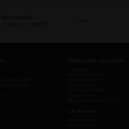
erbjudanden
är helt gratis och enkelt att
ion
Orderstatus och support
e
Orderstatus
Returnera produkter
t och ICC profiler
Frakt och leverans
 Grafisk-Handel
Spåra din order
Betalning och faktura
ista
Teknisk support
Bli en Grafisk-Handel partner
Läs mer om
Epson Workforce
Epson SureLab