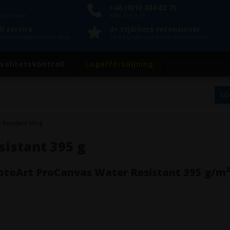
+46 (0)10 884 82 75
n Danmark
Mån-Fre 9-15
l service
4+ stjärnors recensioner
nell kunskap om alla våra
Våra kunder ger oss 4+ recensioner
valitetskontroll
Lagerförsäljning
Resistant 395 g
istant 395 g
otoArt ProCanvas Water Resistant 395 g/m