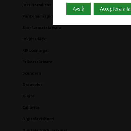
Just Normlicht
Pantone Färgkartor
Storformatskrivare
Inkjet Bläck
RIP Lösningar
Etikettskrivare
Scannere
Datacolor
X-Rite
Calibrite
Digitala ritbord
Digitala tryckmaskiner