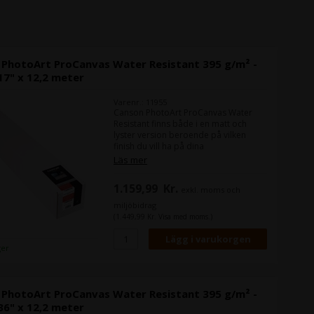
 PhotoArt ProCanvas Water Resistant 395 g/m² -
17" x 12,2 meter
Varenr.: 11955
Canson PhotoArt ProCanvas Water
Resistant finns både i en matt och
lyster version beroende på vilken
finish du vill ha på dina
kanvasutskrifter.
Läs mer
PhotoArt ProCanvas är ett 395 grams
kanvas framställd av det man kallar
1.159,99
Kr.
exkl. moms och
för "poly-cotton", vilket är en
bomullsblandning.
miljöbidrag
Bomullsblandningen gör att det har
(1.449,99 Kr. Visa med moms.)
riktigt bra sträckbarhet, vilket gör att
din montering av kanvasutskriften blir
lätt, utan att du upplever några
ger
sprickor ("Craks").
 PhotoArt ProCanvas Water Resistant 395 g/m² -
36" x 12,2 meter