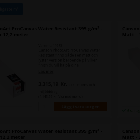
lligaste m²
oArt ProCanvas Water Resistant 395 g/m² -
Canson
 x 12,2 meter
Matt - 
Varenr.: 11953
Canson PhotoArt ProCanvas Water
Resistant finns både i en matt och
lyster version beroende på vilken
finish du vill ha på dina
kanvasutskrifter.
Läs mer
PhotoArt ProCanvas är ett 395 grams
kanvas framställd av det man kallar
3.315,19
Kr.
exkl. moms och
för "poly-cotton", vilket är en
bomullsblandning.
miljöbidrag
Bomullsblandningen gör att det har
(4.143,99 Kr. Visa med moms.)
riktigt bra sträckbarhet, vilket gör att
din montering av kanvasutskriften blir
lätt, utan att du upplever några
6 st i la
sprickor ("Craks").
oArt ProCanvas Water Resistant 395 g/m² -
Canson
 12,2 meter
Matt - 