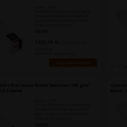
Varenr.: 11956
Canson PhotoArt ProCanvas Water
Resistant finns både i en matt och
lyster version beroende på vilken
finish du vill ha på dina
kanvasutskrifter.
Läs mer
PhotoArt ProCanvas är ett 395 grams
kanvas framställd av det man kallar
1.655,99
Kr.
exkl. moms och
för "poly-cotton", vilket är en
bomullsblandning.
miljöbidrag
Bomullsblandningen gör att det har
(2.069,99 Kr. Visa med moms.)
riktigt bra sträckbarhet, vilket gör att
din montering av kanvasutskriften blir
lätt, utan att du upplever några
1 st i la
sprickor ("Craks").
oArt ProCanvas Water Resistant 395 g/m² -
Canson
 12,2 meter
Matt - 
Varenr.: 11958
Canson PhotoArt ProCanvas Water
Resistant finns både i en matt och
lyster version beroende på vilken
finish du vill ha på dina
kanvasutskrifter.
Läs mer