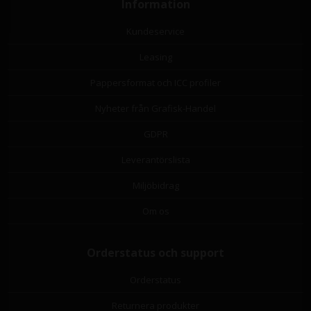
Information
Kundeservice
Leasing
Pappersformat och ICC profiler
Nyheter från Grafisk-Handel
GDPR
Leverantörslista
Miljöbidrag
Om os
Orderstatus och support
Orderstatus
Returnera produkter