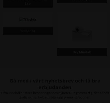
Lab
Tillbehör
Dry Minilab
Gå med i vårt nyhetsbrev och få bra
erbjudanden
Ofta innehåller stora besparingar och nyheter. Registrera dig, det är helt
gratis och enkelt att säga upp prenumerationen.