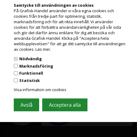
Samtycke till användningen av cookies
På Grafisk-Handel använder vi våra egna cookies och
cookies från tredje part för optimering, statistik,
Jag handlar som
marknadsföring och för att rikta innehåll. Vi använder
cookies för att förbättra användarvänligheten på vår sida
och gör det därför ännu enklare för dig att besöka och
PRIVATKUND
använda Grafisk-Handel. Klicka på "Acceptera hela
PRISER INKL. MOMS
webbupplevelsen" för att ge ditt samtycke till användningen
av cookies.
Läs mer.
Grafisk-Handel A/S © 2009
FÖRETAGSKUND
Nödvändig
Kærgårdsvej 1, 2650 Hvidovre
PRISER EXKL. MOMS
Marknadsföring
Danmark
Tlf. +46 (0)10 884 82 75
Funktionell
Email: shop@grafisk-handel.se
Statistisk
Grafisk Handel använder sig av cookies för att förbättra din
CVR: DK 27 39 12 14
användarupplevelse på hemsidan.
Visa information om cookies
Du accepterar cookies när du använder dig av vår hemsida.
Läs mer här