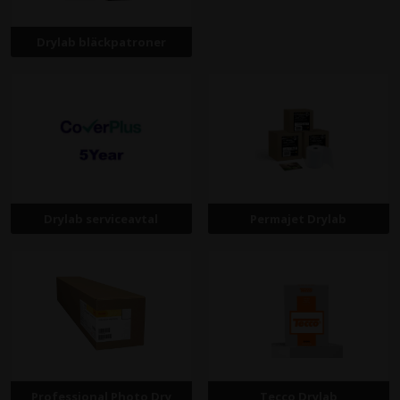
Drylab bläckpatroner
Drylab serviceavtal
Permajet Drylab
Professional Photo Dry
Tecco Drylab