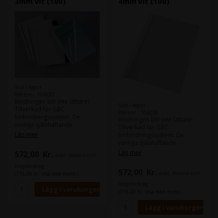
3mm vit (100)
4mm vit (100)
kvalitet - Kan arkiveras i
vanliga arkivmappar med GBC
FileStrip (upp till 8 mm) endast
omslag)
Slut i lager
Varenr.: 104237
Bindningen blir inte lättare!
Slut i lager
Tillverkad för GBC
Varenr.: 104238
limbindningssystem. De
Bindningen blir inte lättare!
vanliga självhäftande
Tillverkad för GBC
omslagen ger en snygg och
Läs mer
limbindningssystem. De
permanent bindning af
vanliga självhäftande
dokument. Den genomskinliga
omslagen ger en snygg och
Läs mer
572,00
Kr.
exkl. moms och
PVC-fronten visar första sidan
permanent bindning af
och ger en säker baksida och
dokument. Den genomskinliga
miljöbidrag
572,00
Kr.
baksida med sidenfinish. Färg
exkl. moms och
PVC-fronten visar första sidan
(715,00 Kr. Visa med moms.)
vit. Baksida: 3 mm. Binder upp
och ger en säker baksida och
miljöbidrag
till 30 ark. A4-format.
baksida med sidenfinish. Färg
(715,00 Kr. Visa med moms.)
Förpackningsstorlek: 100
vit. Baksida: 4 mm. Binder upp
till 40 ark. A4-format.
Förpackningsstorlek: 100. -