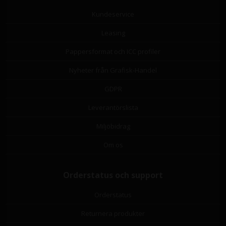
Kundeservice
Leasing
Pappersformat och ICC profiler
Nyheter från Grafisk-Handel
GDPR
Leverantörslista
Miljöbidrag
Om os
Orderstatus och support
Orderstatus
Returnera produkter