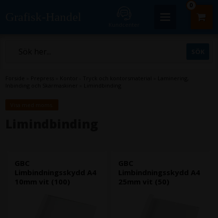
0
Grafisk-Handel
Kundcenter
Forside
»
Prepress
»
Kontor - Tryck och kontorsmaterial
»
Laminering,
Inbinding och Skärmaskiner
»
Limindbinding
Visa med moms.
Limindbinding
GBC
GBC
Limbindningsskydd A4
Limbindningsskydd A4
10mm vit (100)
25mm vit (50)