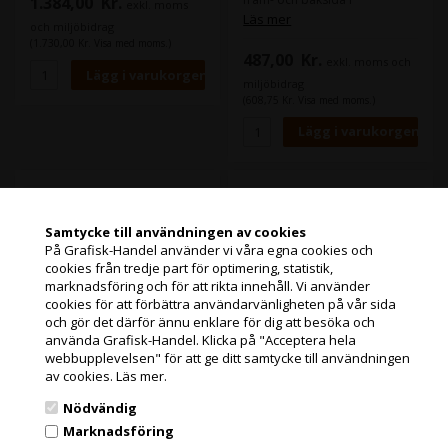
1.384,00
Kr.
exkl. moms
bindningsprocessen alltid 40
canvasstruktur, kapacitet upp
Läs mer
sekunder, och det finns en
och miljöbidrag
till 15 ark (80 g) Högkvalitativt
inbyggd kylbricka för det
(1.730,00 Kr. Visa med moms.)
självhäftande bindomslag
färdiga arbetet. Binder upp till
487,00
Kr.
exkl. moms och
med många
200 st. 80 g A4-ark i ett enda
användningsmöjligheter
miljöbidrag
dokument eller en serie
Lämplig för professionellt
(608,75 Kr. Visa med moms.)
mindre dokument samtidigt.
kontorsbruk eller för hemmet
kontor Med tunnare dokument
kan flera bindas samtidigt
Leitz Limskydd
Leitz Limskydd
kartong 3mm A4 vit
kartong 4mm A4 vit
(100)
(100)
Samtycke till användningen av cookies
På Grafisk-Handel använder vi våra egna cookies och
cookies från tredje part för optimering, statistik,
Jag handlar som
marknadsföring och för att rikta innehåll. Vi använder
cookies för att förbättra användarvänligheten på vår sida
och gör det därför ännu enklare för dig att besöka och
PRIVATKUND
använda Grafisk-Handel. Klicka på "Acceptera hela
PRISER INKL. MOMS
webbupplevelsen" för att ge ditt samtycke till användningen
av cookies.
Läs mer.
FÖRETAGSKUND
Nödvändig
PRISER EXKL. MOMS
Marknadsföring
2 st i lager
Slut i lager