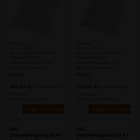
Slut i lager
Slut i lager
Varenr.: 104242
Varenr.: 104241
Bindningen blir inte lättare!
Bindningen blir inte lättare!
Tillverkad för GBC
Tillverkad för GBC
limbindningssystem. De
limbindningssystem. De
vanliga självhäftande
vanliga självhäftande
omslagen ger en snygg och
omslagen ger en snygg och
Läs mer
Läs mer
permanent bindning af
permanent bindning af
dokument. Den genomskinliga
dokument. Den genomskinliga
642,00
Kr.
798,00
Kr.
exkl. moms och
exkl. moms och
PVC-fronten visar första sidan
PVC-fronten visar första sidan
och ger en säker baksida och
och ger en säker baksida och
miljöbidrag
miljöbidrag
baksida med sidenfinish. Färg
baksida med sidenfinish. Färg
(802,50 Kr. Visa med moms.)
(997,50 Kr. Visa med moms.)
vit. Baksida: 10 mm. Binder
vit. Baksida: 25 mm. Binder
upp till 90 ark. A4-format.
upp till 240 ark. A4-format.
Förpackningsstorlek: 100. -
Paketstorlek: 50.
Med en 150 mikron,
transparent PVC-framsida så
att den första innehållssidan
GBC
GBC
lätt kan läsas - Med en silkesvit
Limbindningsskydd A4
Limbindningsskydd A4
baksida på 240 g för extra fast