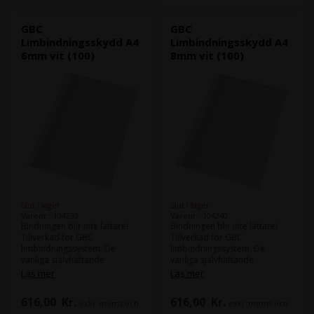
Med en 150 mikron,
transparent PVC-framsida så
att den första innehållssidan
GBC
GBC
lätt kan läsas - Med en silkesvit
Limbindningsskydd A4
Limbindningsskydd A4
baksida på 240 g för extra fast
6mm vit (100)
8mm vit (100)
kvalitet - Kan arkiveras i
vanliga arkivmappar med GBC
FileStrip (upp till 8 mm) endast
omslag)
Slut i lager
Slut i lager
Varenr.: 104239
Varenr.: 104240
Bindningen blir inte lättare!
Bindningen blir inte lättare!
Tillverkad för GBC
Tillverkad för GBC
limbindningssystem. De
limbindningssystem. De
vanliga självhäftande
vanliga självhäftande
omslagen ger en snygg och
omslagen ger en snygg och
Läs mer
Läs mer
permanent bindning af
permanent bindning af
dokument. Den genomskinliga
dokument. Den genomskinliga
616,00
Kr.
616,00
Kr.
exkl. moms och
exkl. moms och
PVC-fronten visar första sidan
PVC-fronten visar första sidan