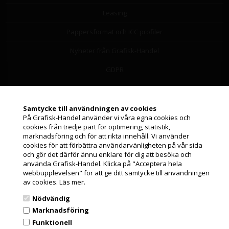
Leasing
Pappersformat och ICC profiler
Nyheter från Grafisk-Handel
GDPR
Leverantörslista
Miljöbidrag
Samtycke till användningen av cookies
På Grafisk-Handel använder vi våra egna cookies och
Om os
cookies från tredje part för optimering, statistik,
Jag handlar som
marknadsföring och för att rikta innehåll. Vi använder
cookies för att förbättra användarvänligheten på vår sida
och gör det därför ännu enklare för dig att besöka och
Orderstatus och support
PRIVATKUND
använda Grafisk-Handel. Klicka på "Acceptera hela
PRISER INKL. MOMS
webbupplevelsen" för att ge ditt samtycke till användningen
Orderstatus
av cookies.
Läs mer.
FÖRETAGSKUND
Returnera produkter
Nödvändig
PRISER EXKL. MOMS
Marknadsföring
Frakt och leverans
Funktionell