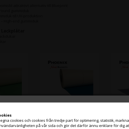
miskt attraktivt alternativ till Blueprint
ll round gummiduk
miduk till UV-produktion
 – High-end gummiduk
 Lackplåtar
ackdukar
åtar
ookies
 gummidukar
Blueprint gummidukar
Uvit
na cookies och cookies från tredje part för optimering, statistik, marknads
Jag handlar som
användarvänligheten på vår sida och gör det därför ännu enklare för dig 