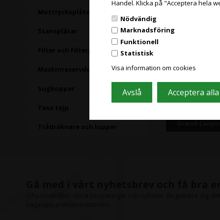
Handel. Klicka på "Acceptera hela w
Mottrycksplåtar
Nödvändig
Marknadsföring
Stansplåtar
Funktionell
Filter och Filterpåsar
Statistisk
Visa information om cookies
Maskinreservdelar
Sugkoppar
Tesa tejp
Grand Canyo
Trådräknare och lupper
Gå med i vårt nyhetsbrev och få bra 
Ofta innehåller stora besparingar och nyheter. Registrera dig, det 
säga upp prenumerationen.