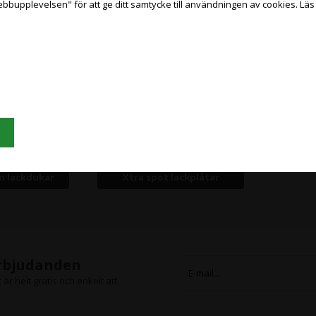
ebbupplevelsen" för att ge ditt samtycke till användningen av cookies.
Läs
PRIVATKUND
FÖRETAGSKUND
PRISER INKL. MOMS
PRISER EXKL. MOMS
Grafisk Handel använder sig av cookies för att förbättra din användarupplevels
på hemsidan.
Du accepterar cookies när du använder dig av vår hemsida.
Läs mer här
n lackdukar
Xtra spot lackplåtar
erbjudanden
är helt gratis och enkelt att