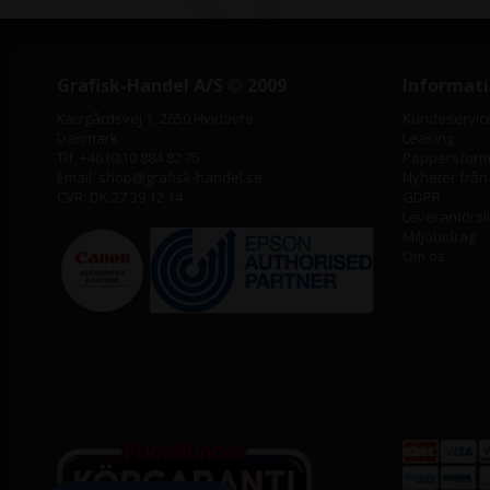
Grafisk-Handel A/S © 2009
Informat
Kærgårdsvej 1, 2650 Hvidovre
Kundeservic
Danmark
Leasing
Tlf. +46 (0)10 884 82 75
Pappersforma
Email: shop@grafisk-handel.se
Nyheter från
CVR: DK 27 39 12 14
GDPR
Leverantörsl
Miljöbidrag
Om os