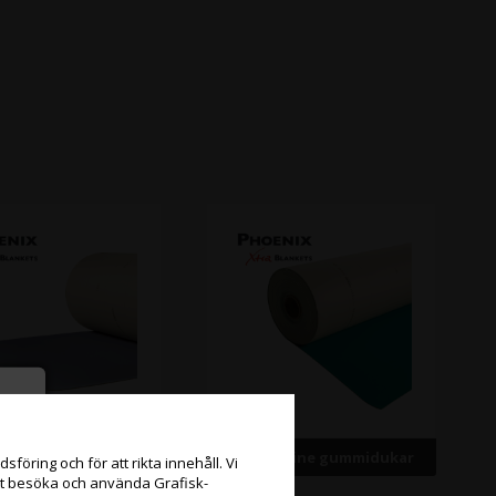
e UV gummidukar
Tourmaline gummidukar
föring och för att rikta innehåll. Vi
att besöka och använda Grafisk-