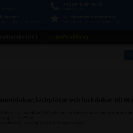
+46 (0)10 884 82 75
n Danmark
Mån-Fre 9-15
l service
4+ stjärnors recensioner
nell kunskap om alla våra
Våra kunder ger oss 4+ recensioner
valitetskontroll
Lagerförsäljning
mmidukar, lackplåtar och lackdukar till M
kdukar och lackplåtar till Man Roland offset tryckmaskiner levererade dir
ika typer från Phoenix.
estår av följande typer till just din tryckmaskin.