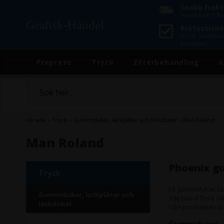
Snabb frakt
Snabb frakt frå
Grafisk-Handel
Professionel
Du får professio
produkter
Prepress
Tryck
Efterbehandling
K
Forside
»
Tryck
»
Gummidukar, lackplåtar och lackdukar
»
Man Roland
Man Roland
Phoenix gu
Tryck
Få gummidukar, lac
Gummidukar, lackplåtar och
Välj bland flera ol
lackdukar
Vårt produkturval b