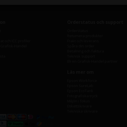
ion
Orderstatus och support
e
Orderstatus
Returnera produkter
t och ICC profiler
Frakt och leverans
 Grafisk-Handel
Spåra din order
Betalning och faktura
ista
Teknisk support
Bli en Grafisk-Handel partner
Läs mer om
Epson Workforce
Epson SureLab
Epson EcoTank
Fotografiska tryck
Miljön i fokus
Etikettskrivare
Tekniska skrivare