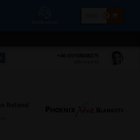
0,00 Kr.
0
Kundcenter
+46 (0)108848275
Mån-Fre 9-15
an Roland
ekt.