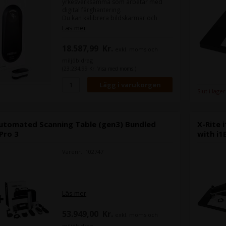
yrkesverksamma som arbetar med
digital färghantering.
Du kan kalibrera bildskärmar och
projektorer till högsta standard.
Läs mer
I1Basic Pro 3 har förbättrats med
större bländare och stödjer de
18.587,99
Kr.
exkl. moms och
senaste standarderna inom
bildskärmsteknik och
miljöbidrag
videoproduktion.
(23.234,99 Kr. Visa med moms.)
Med i1Basic Pro 3 kan du nu kalibrera
flera skärmar. Du kan kalibrera upp till
fyra bildskärmar anslutna till samma
Slut i lager
dator och oändligt många
bildskärmar om de är anslutna till
olika bildskärmar.
Automated Scanning Table (gen3) Bundled
X-Rite 
 Pro 3
with i1
Varenr.: 102747
Läs mer
53.949,00
Kr.
exkl. moms och
miljöbidrag