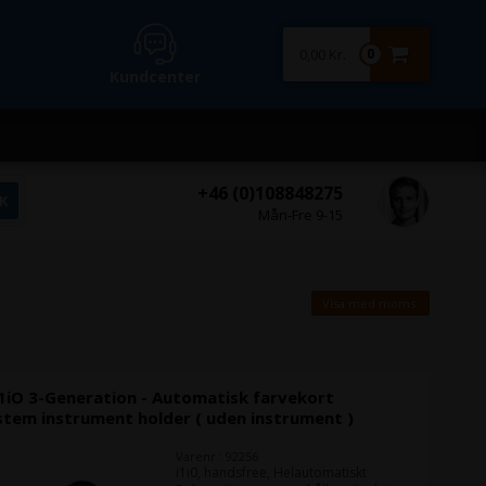
0,00 Kr.
0
Kundcenter
+46 (0)108848275
Mån-Fre 9-15
Visa med moms.
i1iO 3-Generation - Automatisk farvekort
tem instrument holder ( uden instrument )
Varenr.: 92256
i1i0, handsfree, Helautomatiskt