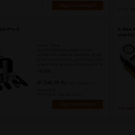
3 st i la
ish Pro 3
X-Rite 
storfo
Varenr.: 93640
Quickly and easily create custom
profiles for cameras, monitors, digital
projectors, scanners, and printers and
ensure color accuracy from capture to
output with the i1Publish Pro
Läs mer
3.Equipped with industry-leading
technology, the i1Pro 3 delivers more
31.340,79
Kr.
exkl. moms och
accurate and reliable results than any
other device in its category and is two
miljöbidrag
times faster than its predecessor.
(39.175,99 Kr. Visa med moms.)
Slut i lager