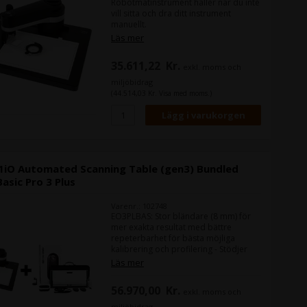
Robotmätinstrument håller när du inte
vill sitta och dra ditt instrument
manuellt.
Läs mer
35.611,22
Kr.
exkl. moms och
miljöbidrag
(44.514,03 Kr. Visa med moms.)
i1iO Automated Scanning Table (gen3) Bundled
Basic Pro 3 Plus
Varenr.: 102748
EO3PLBAS: Stor bländare (8 mm) för
mer exakta resultat med bättre
repeterbarhet för bästa möjliga
kalibrering och profilering - Stödjer
displayer och projektorer med den
Läs mer
medföljande i1Profiler-programvaran
för bildskärmskalibrering. EO3AST:
56.970,00
Kr.
exkl. moms och
Mäter reflekterande testdiagram på
en mängd olika substrat upp till 10
miljöbidrag