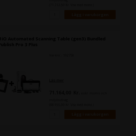
mm tjocka, inklusive tunt plastpås-
(71.212,50 Kr. Visa med moms.)
material, keramik och textilier.
i1iO Automated Scanning Table (gen3) Bundled
Publish Pro 3 Plus
Varenr.: 102750
Läs mer
71.164,00
Kr.
exkl. moms och
miljöbidrag
(88.955,00 Kr. Visa med moms.)