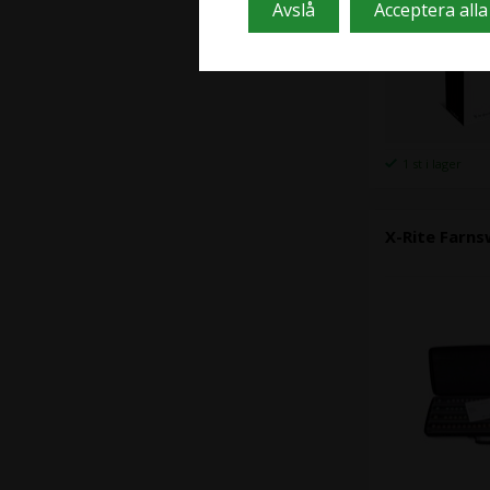
1 st i lager
X-Rite Farns