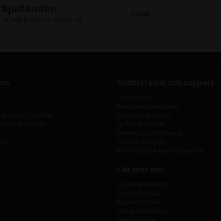
erbjudanden
är helt gratis och enkelt att
ion
Orderstatus och support
e
Orderstatus
Returnera produkter
t och ICC profiler
Frakt och leverans
 Grafisk-Handel
Spåra din order
Betalning och faktura
ista
Teknisk support
Bli en Grafisk-Handel partner
Läs mer om
Epson Workforce
Epson SureLab
Epson EcoTank
Fotografiska tryck
Miljön i fokus