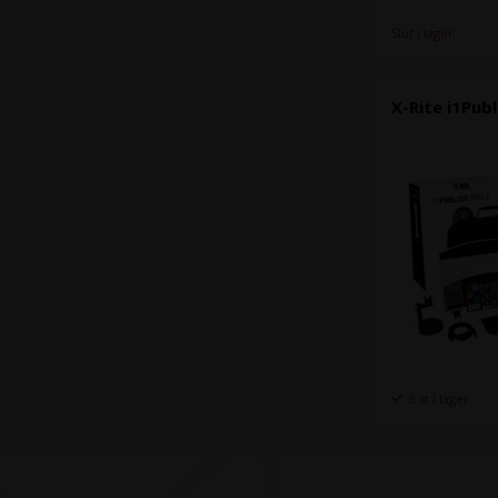
Slut i lager
X-Rite i1Publ
3 st i lager