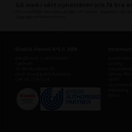
Gå med i vårt nyhetsbrev och få bra 
Ofta innehåller stora besparingar och nyheter. Registrera dig, det 
säga upp prenumerationen.
Grafisk-Handel A/S © 2009
Informat
Kærgårdsvej 1, 2650 Hvidovre
Kundeservic
Danmark
Leasing
Tlf. +46 (0)10 884 82 75
Pappersforma
Email: shop@grafisk-handel.se
Nyheter från
CVR: DK 27 39 12 14
GDPR
Leverantörsl
Miljöbidrag
Om os