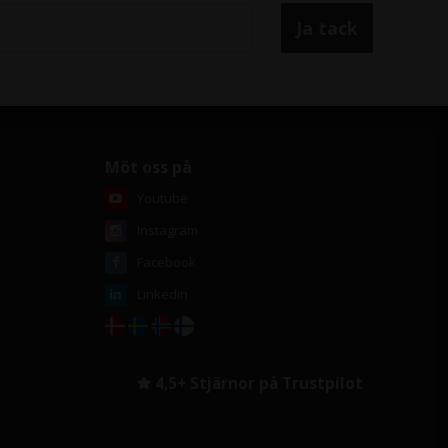
Du anger själv dina interna krav på
Delta E avvikelsen.
Möt oss på
Youtube
Instagram
Facebook
Linkedin
4,5+ Stjärnor på Trustpilot