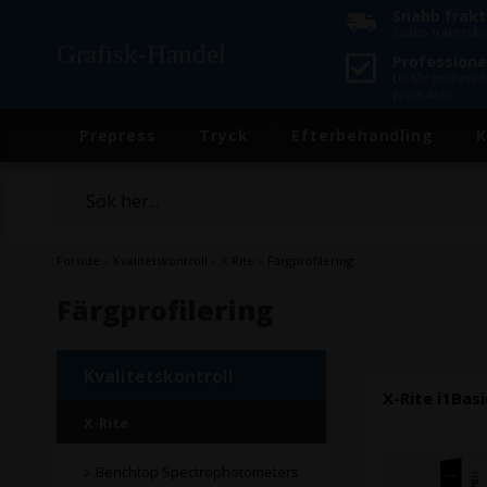
Snabb frakt
Snabb frakt frå
Grafisk-Handel
Professionel
Du får professio
produkter
Prepress
Tryck
Efterbehandling
K
Forside
»
Kvalitetskontroll
»
X-Rite
»
Färgprofilering
Färgprofilering
Kvalitetskontroll
X-Rite i1Basi
X-Rite
Benchtop Spectrophotometers