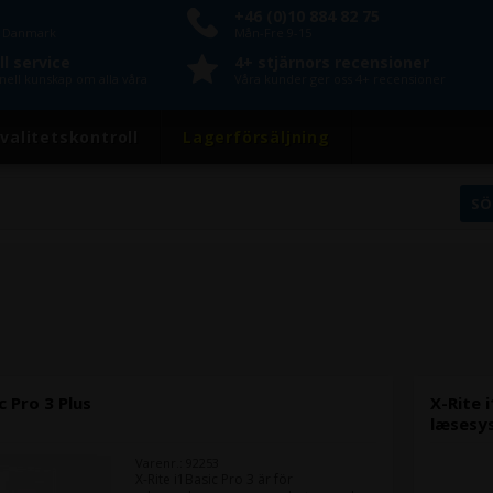
+46 (0)10 884 82 75
n Danmark
Mån-Fre 9-15
l service
4+ stjärnors recensioner
nell kunskap om alla våra
Våra kunder ger oss 4+ recensioner
valitetskontroll
Lagerförsäljning
c Pro 3 Plus
X-Rite 
læsesys
Varenr.: 92253
X-Rite i1Basic Pro 3 är för