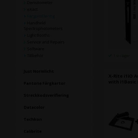
Densitometer
eXact
Färgprofilering
Handheld
Spectrophotometers
Light Booths
Service and Repairs
Software
Tillbehör
1 st i lager
Just Normlicht
X-Rite i1iO 
with i1Basic
Pantone Färgkartor
Streckkodsverifiering
Datacolor
Techkon
Calibrite