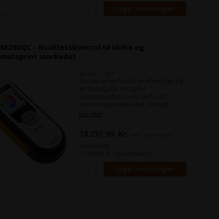
ger
RM200QC - Kvalitetskontrol til skilte og
rmatsprint markedet
Varenr.: 7187
Det har länge funnits en efterfråga på
en lösning när det gäller
kvalitetskontroll inom skylt- och
storformatsmarknaden, utan att
behöva investera i en hel
Läs mer
fotospektrometer, som t.ex. X-Rite
eXact.
18.231,99
Kr.
exkl. moms och
X-Rite har lyssnat efter och har tagit
miljöbidrag
fram denna lilla och praktiska
(22.789,99 Kr. Visa med moms.)
handhållna X-Rite RM200QC.
Den fungerar genom att du tar ett
fysiskt prov av den färg du skall uppnå
- och efter din produktion kan du
mäta det du har skrivit ut/tryckt och
därmed se efter om din Delta E
avvikelse befinner sig inom
toleransnivån.