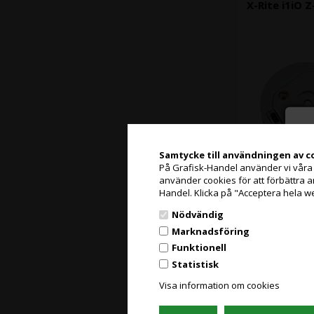
X-Rite i1iO 
Samtycke till användningen av c
På Grafisk-Handel använder vi våra eg
använder cookies för att förbättra 
Slut i lager
Handel. Klicka på "Acceptera hela w
Nödvändig
Marknadsföring
X-Rite i1Publ
Funktionell
Statistisk
Visa information om cookies