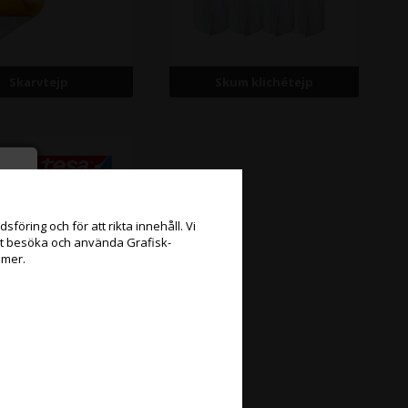
Skarvtejp
Skum klichétejp
föring och för att rikta innehåll. Vi
att besöka och använda Grafisk-
 mer.
Valstejp
e