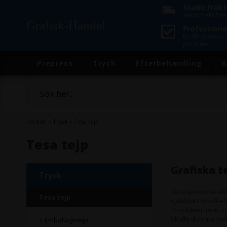
Snabb frakt
Snabb frakt frå
Grafisk-Handel
Professionel
Du får professio
produkter
Prepress
Tryck
Efterbehandling
K
Forside
»
Tryck
»
Tesa tejp
Tesa tejp
Grafiska t
Tryck
tesa levererar abs
Tesa tejp
självklart också e
Produkterna är ind
Skulle du vara tve
Emballagetejp