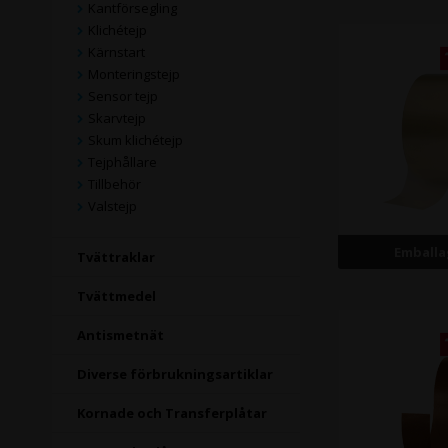
Kantförsegling
Klichétejp
Kärnstart
Monteringstejp
Sensor tejp
Skarvtejp
Skum klichétejp
Tejphållare
Tillbehör
Valstejp
Emballa
Tvättraklar
Tvättmedel
Antismetnät
Diverse förbrukningsartiklar
Kornade och Transferplåtar