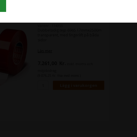
 tejp 6965 17mmx2500m transparent,
ubbelsidig
Varenr.: 114355
Dubbelsidig tejp 6965 17mmx2500m
transparent, med fingerlift på båda
sidor
Läs mer
7.261,00
Kr.
exkl. moms och
miljöbidrag
(9.076,25 Kr. Visa med moms.)