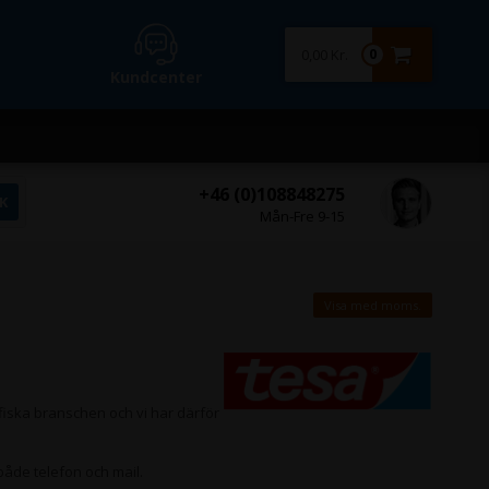
0,00 Kr.
0
Kundcenter
+46 (0)108848275
Mån-Fre 9-15
Visa med moms.
afiska branschen och vi har därför
 både telefon och mail.