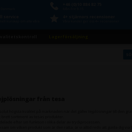
+46 (0)10 884 82 75
n Danmark
Mån-Fre 9-15
l service
4+ stjärnors recensioner
nell kunskap om alla våra
Våra kunder ger oss 4+ recensioner
valitetskontroll
Lagerförsäljning
ejplösningar från tesa
olut högsta kvalitet på marknaden när det gäller tejplösningar till den gr
tt brett sortiment av tesas produkter.
elade efter sin funktion i olika delar av tryckprocessen.
ksam om vilken produkt som är den rätta, är vi alltid redo att guida dig via