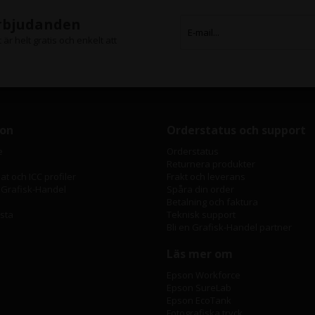
erbjudanden
är helt gratis och enkelt att
ion
Orderstatus och support
e
Orderstatus
Returnera produkter
t och ICC profiler
Frakt och leverans
 Grafisk-Handel
Spåra din order
Betalning och faktura
ista
Teknisk support
Bli en Grafisk-Handel partner
Läs mer om
Epson Workforce
Epson SureLab
Epson EcoTank
Fotografiska tryck