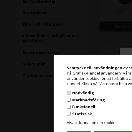
Mottrycksplåtar
Stansplåtar
Filter och Filterpåsar
Monteri
Gummidukar, lackplåtar och
lackdukar
Maskinreservdelar
Sugkoppar
Samtycke till användningen av c
På Grafisk-Handel använder vi våra eg
Trådräknare och lupper
använder cookies för att förbättra 
Handel. Klicka på "Acceptera hela w
Nödvändig
Marknadsföring
Funktionell
Tejphå
Statistisk
Visa information om cookies