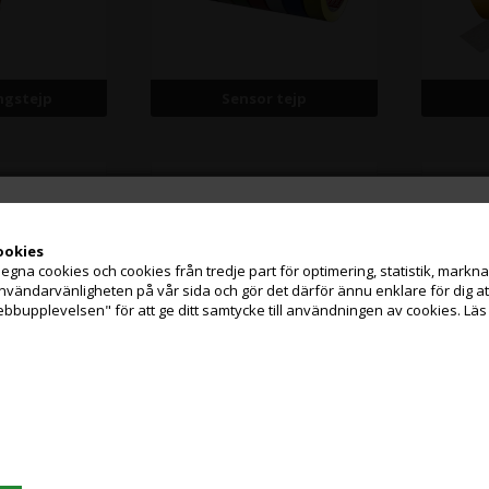
ngstejp
Sensor tejp
ookies
na cookies och cookies från tredje part för optimering, statistik, marknads
Jag handlar som
användarvänligheten på vår sida och gör det därför ännu enklare för dig 
ebbupplevelsen" för att ge ditt samtycke till användningen av cookies.
Läs
PRIVATKUND
FÖRETAGSKUND
PRISER INKL. MOMS
PRISER EXKL. MOMS
llare
Tillbehör
Grafisk Handel använder sig av cookies för att förbättra din användarupplevels
på hemsidan.
Du accepterar cookies när du använder dig av vår hemsida.
Läs mer här