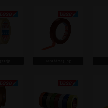
getejp
Kantförsegling