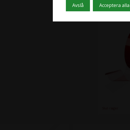
Dubbelsidig
fingerlyft d
Slut i lager