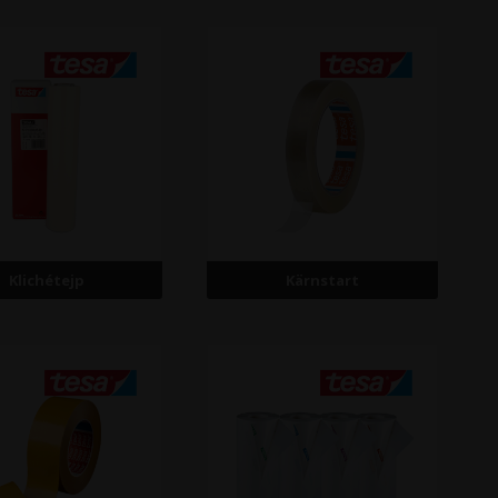
Klichétejp
Kärnstart