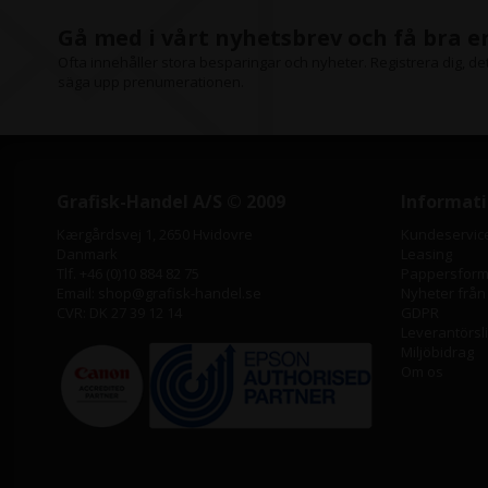
Gå med i vårt nyhetsbrev och få bra 
Ofta innehåller stora besparingar och nyheter. Registrera dig, det 
säga upp prenumerationen.
Grafisk-Handel A/S © 2009
Informat
Kærgårdsvej 1, 2650 Hvidovre
Kundeservic
Danmark
Leasing
Tlf. +46 (0)10 884 82 75
Pappersforma
Email: shop@grafisk-handel.se
Nyheter från
CVR: DK 27 39 12 14
GDPR
Leverantörsl
Miljöbidrag
Om os