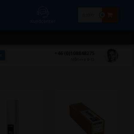
0,00 Kr.
0
Kundcenter
+46 (0)108848275
Mån-Fre 9-15