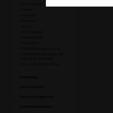
Ilford Omnijet
Kodak
mediaJet
Permajet
Rauch
Tecco papper
Sample packs
Testa fans
Dry Minilab - Epson & Fuji
Grafisk-Handel pappert blir
skurit till Ert önskemål
A1 och A0 plotterpapper
Arkivering
Just Normlicht
Pantone Färgkartor
Storformatskrivare