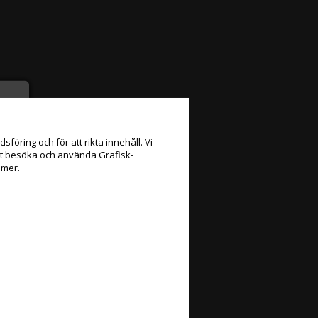
föring och för att rikta innehåll. Vi
att besöka och använda Grafisk-
 mer.
e