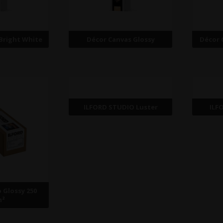
Bright White
Décor Canvas Glossy
Décor 
ILFORD STUDIO Luster
ILF
o Glossy 250
m²