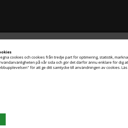
ookies
na cookies och cookies från tredje part för optimering, statistik, marknads
Jag handlar som
användarvänligheten på vår sida och gör det därför ännu enklare för dig 
ebbupplevelsen" för att ge ditt samtycke till användningen av cookies.
Läs
PRIVATKUND
FÖRETAGSKUND
PRISER INKL. MOMS
PRISER EXKL. MOMS
Grafisk Handel använder sig av cookies för att förbättra din användarupplevels
på hemsidan.
Du accepterar cookies när du använder dig av vår hemsida.
Läs mer här