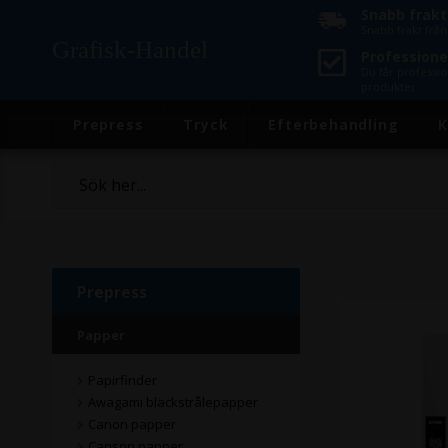
Snabb frakt
Snabb frakt frå
Grafisk-Handel
Professionel
Du får professio
produkter
Prepress
Tryck
Efterbehandling
K
Prepress
Papper
Papirfinder
Awagami bläckstrålepapper
Canon papper
Canson papper