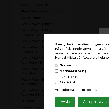
ILFORD STUDIO Vit
Ilford Washi paper
Washi Torinoko
Tesuki-Washi Echizen 110
Tesuki-Washi Echizen
Smooth 110
Tesuki-Washi Echizen 90
Samtycke till användningen av c
Tesuki-Washi Echizen
På Grafisk-Handel använder vi våra eg
Smooth 90
använder cookies för att förbättra 
Handel. Klicka på "Acceptera hela w
Tesuki-Washi Echizen
Warmtone 110
Nödvändig
Tesuki-Washi Echizen
Marknadsföring
Warmtone Smooth 110
Funktionell
Tesuki-Washi Echizen
Statistisk
Warmtone 90
Visa information om cookies
Tesuki-Washi Echizen
Warmtone Smooth 90
Tillbehör
Sample Pack