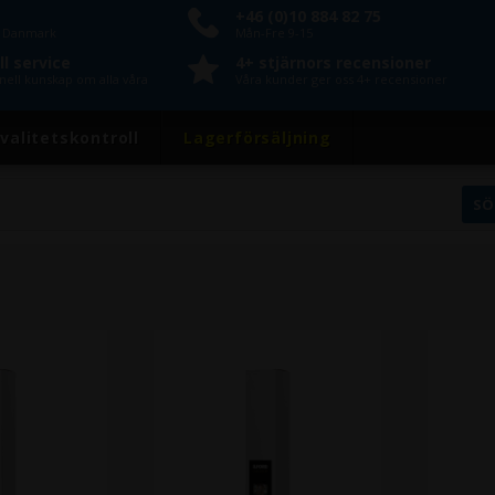
+46 (0)10 884 82 75
n Danmark
Mån-Fre 9-15
l service
4+ stjärnors recensioner
nell kunskap om alla våra
Våra kunder ger oss 4+ recensioner
valitetskontroll
Lagerförsäljning