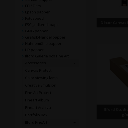
EFI / Fiery
Epson papper
Fotospeed
Décor Canvas 
FSC godkendt papir
GMG papper
Grafisk-Handel papper
Hahnemühle papper
HP papper
Ilford Galerie och Fine Art
Accessories
Canvas Protect
Color viewing lamp
Creative Emulsion
Fine Art Protect
Fineart Album
Fineart Archiva
Ilford Studi
g/
Portfolio Box
Ilford FineArt