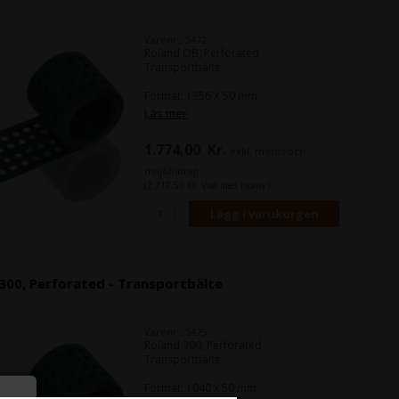
Varenr.: 5472
Roland OB, Perforated -
Transportbälte
Format: 1356 X 50 mm
Läs mer
1.774,00
Kr.
exkl. moms och
miljöbidrag
(2.217,50 Kr. Visa med moms.)
300, Perforated - Transportbälte
Varenr.: 5475
Roland 300, Perforated -
Transportbälte
Format: 1040 x 50 mm