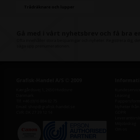
Trådräknare och lupper
Gå med i vårt nyhetsbrev och få bra 
Ofta innehåller stora besparingar och nyheter. Registrera dig, det 
säga upp prenumerationen.
Grafisk-Handel A/S © 2009
Informat
Kærgårdsvej 1, 2650 Hvidovre
Kundeservic
Danmark
Leasing
Tlf. +46 (0)10 884 82 75
Pappersforma
Email: shop@grafisk-handel.se
Nyheter från
CVR: DK 27 39 12 14
GDPR
Leverantörsl
Miljöbidrag
Om os