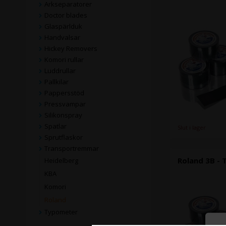
Arkseparatorer
Doctor blades
Glaspärlduk
Handvalsar
Hickey Removers
Komori rullar
Luddrullar
Pallkilar
Pappersstöd
Pressvampar
Silikonspray
Spatlar
Slut i lager
Sprutflaskor
Transportremmar
Roland 3B - 
Heidelberg
KBA
Komori
Roland
Typometer