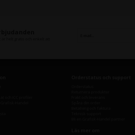
erbjudanden
är helt gratis och enkelt att
ion
Orderstatus och support
e
Orderstatus
Returnera produkter
t och ICC profiler
Frakt och leverans
 Grafisk-Handel
Spåra din order
Betalning och faktura
ista
Teknisk support
Bli en Grafisk-Handel partner
Läs mer om