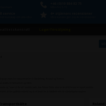
+46 (0)10 884 82 75
n Danmark
Mån-Fre 9-15
l service
4+ stjärnors recensioner
nell kunskap om alla våra
Våra kunder ger oss 4+ recensioner
valitetskontroll
Lagerförsäljning
nd
dygtige inden for transportbælter til Heidelberg, Roland og Komori.
gså skaffes til Mitsubishi og KBA.
ialer og “state of the art” maskin park, kan Master Belts sikre at de altid leverer et supert produkt.
tværvs af den grafiske industri og de er kendt for at håndtere selv de vanskeligeste opgaver.
 Transportbälte
Roland 