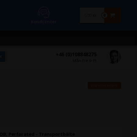
0,00 Kr.
0
Kundcenter
+46 (0)108848275
Mån-Fre 9-15
Visa med moms.
OB, Perforated - Transportbälte