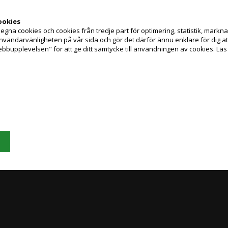
Läs mer
ookies
209,00
Kr.
exkl. moms och
na cookies och cookies från tredje part för optimering, statistik, marknads
Jag handlar som
miljöbidrag
användarvänligheten på vår sida och gör det därför ännu enklare för dig 
(261,25 Kr. Visa med moms.)
ebbupplevelsen" för att ge ditt samtycke till användningen av cookies.
Läs
Slut i lager
PRIVATKUND
FÖRETAGSKUND
PRISER INKL. MOMS
PRISER EXKL. MOMS
Grafisk Handel använder sig av cookies för att förbättra din användarupplevels
på hemsidan.
Du accepterar cookies när du använder dig av vår hemsida.
Läs mer här