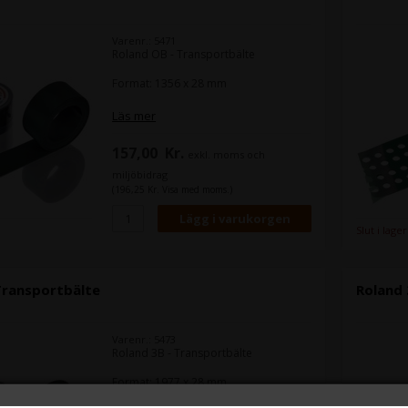
Varenr.: 5471
Roland OB - Transportbälte
Format: 1356 x 28 mm
Läs mer
157,00
Kr.
exkl. moms och
miljöbidrag
(196,25 Kr. Visa med moms.)
Slut i lager
Transportbälte
Roland 
Varenr.: 5473
Roland 3B - Transportbälte
Format: 1977 x 28 mm