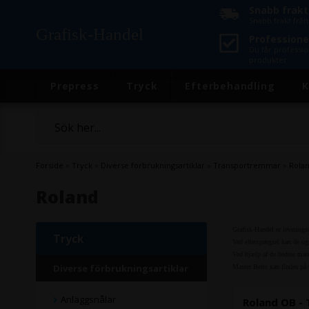
Snabb frakt
Snabb frakt frå
Grafisk-Handel
Professionel
Du får professio
produkter
Prepress
Tryck
Efterbehandling
K
Forside
»
Tryck
»
Diverse förbrukningsartiklar
»
Transportremmar
»
Rola
Roland
Grafisk-Handel er leverings
Tryck
Ved efterspørgsel kan de o
Ved hjælp af de bedste mater
Diverse förbrukningsartiklar
Master Belts kan findes på 
Anläggsnålar
Roland OB -