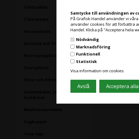
Tvättraklar
Samtycke till användningen av c
På Grafisk-Handel använder vi våra eg
Tvättmedel
använder cookies för att förbättra 
Handel. Klicka på "Acceptera hela w
Antismetnät
Nödvändig
Slut i lager
Kornade och Transferplåtar
Marknadsföring
Funktionell
Mottrycksplåtar
Statistisk
Stansplåtar
Visa information om cookies
Filter och Filterpåsar
Gummidukar, lackplåtar och
lackdukar
Maskinreservdelar
Sugkoppar
Tesa tejp