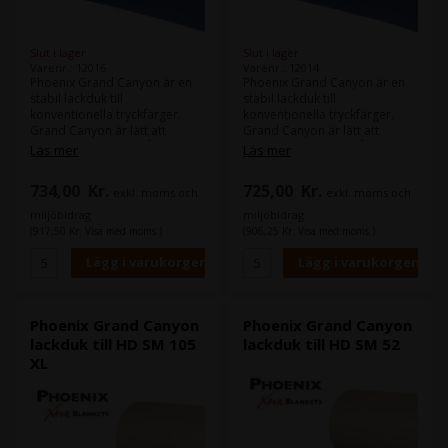
Slut i lager
Slut i lager
Varenr.: 12016
Varenr.: 12014
Phoenix Grand Canyon är en
Phoenix Grand Canyon är en
stabil lackduk till
stabil lackduk till
konventionella tryckfärger.
konventionella tryckfärger.
Grand Canyon är lätt att
Grand Canyon är lätt att
strippa i maskinen, så att du
strippa i maskinen, så att du
Läs mer
Läs mer
inte behöver ta ut den för att
inte behöver ta ut den för att
göra korrektioner.
göra korrektioner.
734,00
Kr.
725,00
Kr.
exkl. moms och
exkl. moms och
Maskin (er):
Maskin (er):
miljöbidrag
miljöbidrag
Heidelberg Speedmaster SM
Heidelberg Speedmaster SM
(917,50 Kr. Visa med moms.)
(906,25 Kr. Visa med moms.)
102
102
Format:
105,2 x 80,0 cm
Format:
105,2 x 79,0 cm
Tjocklek:
1,96
Tjocklek:
1,96
Skenor:
Skenor:
Phoenix Grand Canyon
Phoenix Grand Canyon
lackduk till HD SM 105
lackduk till HD SM 52
XL