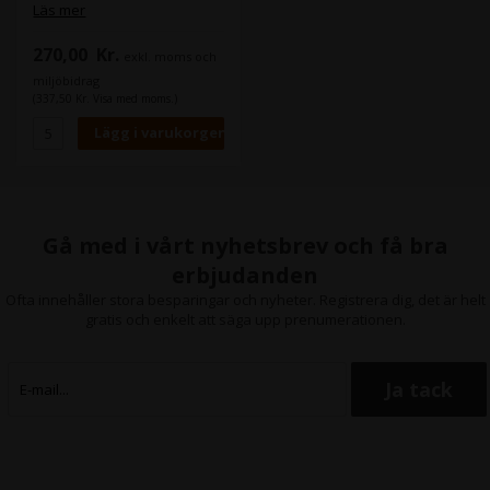
strippa i maskinen, så att du
Läs mer
inte behöver ta ut den för att
göra korrektioner.
270,00
Kr.
exkl. moms och
Maskin (er):
miljöbidrag
Heidelberg SM 52
(337,50 Kr. Visa med moms.)
Format:
53,5 x 49,0 cm
Tjocklek:
1,96
Skenor:
Kombi 1 SM 52
Gå med i vårt nyhetsbrev och få bra
erbjudanden
Ofta innehåller stora besparingar och nyheter. Registrera dig, det är helt
gratis och enkelt att säga upp prenumerationen.