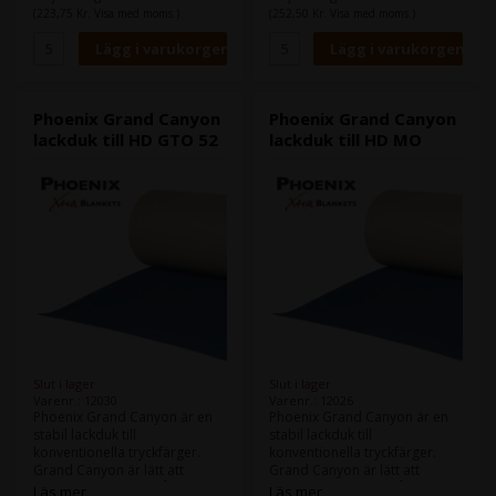
Heidelberg GTO 46
Heidelberg GTO 52
(223,75 Kr. Visa med moms.)
(252,50 Kr. Visa med moms.)
Format:
46,0 x 44,2 cm
Format:
52,0 x 44,5 cm
Tjocklek:
1,96
Tjocklek:
1,96
Skenor:
Skenor:
Phoenix Grand Canyon
Phoenix Grand Canyon
lackduk till HD GTO 52
lackduk till HD MO
Slut i lager
Slut i lager
Varenr.: 12030
Varenr.: 12026
Phoenix Grand Canyon är en
Phoenix Grand Canyon är en
stabil lackduk till
stabil lackduk till
konventionella tryckfärger.
konventionella tryckfärger.
Grand Canyon är lätt att
Grand Canyon är lätt att
strippa i maskinen, så att du
strippa i maskinen, så att du
Läs mer
Läs mer