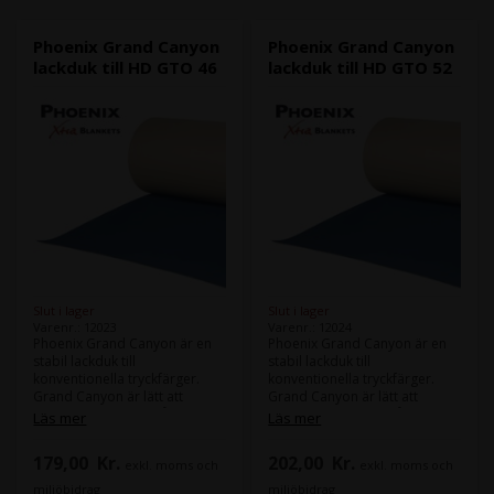
Phoenix Grand Canyon
Phoenix Grand Canyon
lackduk till HD GTO 46
lackduk till HD GTO 52
Slut i lager
Slut i lager
Varenr.: 12023
Varenr.: 12024
Phoenix Grand Canyon är en
Phoenix Grand Canyon är en
stabil lackduk till
stabil lackduk till
konventionella tryckfärger.
konventionella tryckfärger.
Grand Canyon är lätt att
Grand Canyon är lätt att
strippa i maskinen, så att du
strippa i maskinen, så att du
Läs mer
Läs mer
inte behöver ta ut den för att
inte behöver ta ut den för att
göra korrektioner.
göra korrektioner.
179,00
Kr.
202,00
Kr.
exkl. moms och
exkl. moms och
Maskin (er):
Maskin (er):
miljöbidrag
miljöbidrag