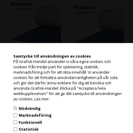
Samtycke till användningen av cookies
Slut i lager
På Grafisk-Handel använder vi våra egna cookies och
Slut i lager
Varenr.: 12027
Varenr.: 12013
Phoenix Grand Canyon är en
cookies från tredje part för optimering, statistik,
Phoenix Grand Canyon är en
Jag handlar som
stabil lackduk till
marknadsföring och för att rikta innehåll. Vi använder
stabil lackduk till
konventionella tryckfärger.
cookies för att förbättra användarvänligheten på vår sida
konventionella tryckfärger.
Grand Canyon är lätt att
och gör det därför ännu enklare för dig att besöka och
Grand Canyon är lätt att
strippa i maskinen, så att du
PRIVATKUND
Läs mer
använda Grafisk-Handel. Klicka på "Acceptera hela
strippa i maskinen, så att du
Läs mer
inte behöver ta ut den för att
PRISER INKL. MOMS
webbupplevelsen" för att ge ditt samtycke till användningen
inte behöver ta ut den för att
göra korrektioner.
398,00
Kr.
göra korrektioner.
av cookies.
Läs mer.
exkl. moms och
473,00
Kr.
exkl. moms och
Maskin (er):
miljöbidrag
FÖRETAGSKUND
Maskin (er):
Nödvändig
Heidelberg Speedmaster 72
miljöbidrag
(497,50 Kr. Visa med moms.)
PRISER EXKL. MOMS
Heidelberg Speedmaster SM
Format:
75,2 x 60,5 cm
(591,25 Kr. Visa med moms.)
Marknadsföring
74
Tjocklek:
1,96
Funktionell
Heidelberg Speedmaster CD
Skenor:
74
Statistisk
Grafisk Handel använder sig av cookies för att förbättra din
Format:
77,2 x 62,9 cm