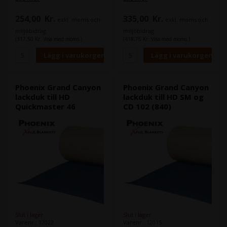
inte behöver ta ut den för att
inte behöver ta ut den för att
göra korrektioner.
göra korrektioner.
254,00
Kr.
335,00
Kr.
exkl. moms och
exkl. moms och
Maskin (er):
Maskin (er):
miljöbidrag
miljöbidrag
Heidelberg GTO 52
Heidelberg MO
(317,50 Kr. Visa med moms.)
(418,75 Kr. Visa med moms.)
Format:
52,0 x 47,5 cm
Format:
68,2 x 56,5 cm
Tjocklek:
1,96
Tjocklek:
1,96
Skenor:
Kombi 1 GTO/MO
Skenor:
Phoenix Grand Canyon
Phoenix Grand Canyon
lackduk till HD
lackduk till HD SM og
Quickmaster 46
CD 102 (840)
Slut i lager
Slut i lager
Varenr.: 12022
Varenr.: 12015