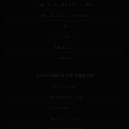
Pappersformat och ICC profiler
Nyheter från Grafisk-Handel
GDPR
Leverantörslista
Miljöbidrag
Om os
Orderstatus och support
Orderstatus
Returnera produkter
Frakt och leverans
Spåra din order
Betalning och faktura