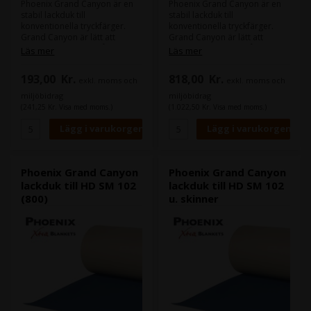
Phoenix Grand Canyon är en
Phoenix Grand Canyon är en
stabil lackduk till
stabil lackduk till
konventionella tryckfärger.
konventionella tryckfärger.
Grand Canyon är lätt att
Grand Canyon är lätt att
strippa i maskinen, så att du
strippa i maskinen, så att du
Läs mer
Läs mer
inte behöver ta ut den för att
inte behöver ta ut den för att
göra korrektioner.
göra korrektioner.
193,00
Kr.
818,00
Kr.
exkl. moms och
exkl. moms och
Maskin (er):
Maskin (er):
miljöbidrag
miljöbidrag
Heidelberg Quickmaster 46
Heidelberg Speedmaster SM
(241,25 Kr. Visa med moms.)
(1.022,50 Kr. Visa med moms.)
Format:
33,7 x 55,5 cm
102
Tjocklek:
1,96
Heidelberg Speedmaster
Skenor:
Stahl WEB 8
CD102
Format:
1052 x 84,0 cm
Tjocklek:
1,15 mm
Skenor:
Standard maskine
Phoenix Grand Canyon
Phoenix Grand Canyon
skinne
lackduk till HD SM 102
lackduk till HD SM 102
(800)
u. skinner