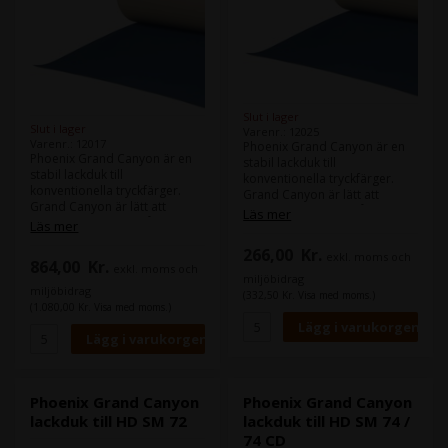
Slut i lager
Slut i lager
Varenr.: 12025
Varenr.: 12017
Phoenix Grand Canyon är en
Phoenix Grand Canyon är en
stabil lackduk till
stabil lackduk till
konventionella tryckfärger.
konventionella tryckfärger.
Grand Canyon är lätt att
Grand Canyon är lätt att
strippa i maskinen, så att du
Läs mer
strippa i maskinen, så att du
Läs mer
inte behöver ta ut den för att
inte behöver ta ut den för att
göra korrektioner.
266,00
Kr.
göra korrektioner.
exkl. moms och
864,00
Kr.
exkl. moms och
Maskin (er):
miljöbidrag
Maskin (er):
Heidelberg SM 52
miljöbidrag
(332,50 Kr. Visa med moms.)
Heidelberg Speedmaster SM
Format:
53,3 x 42,5 cm
(1.080,00 Kr. Visa med moms.)
102
Tjocklek:
1,96
Heidelberg Speedmaster
Skenor:
CD102
Format:
107,2 x 82,8 cm
Tjocklek:
1,15 mm
Skenor:
Standard maskine
Phoenix Grand Canyon
Phoenix Grand Canyon
skinne
lackduk till HD SM 72
lackduk till HD SM 74 /
74 CD