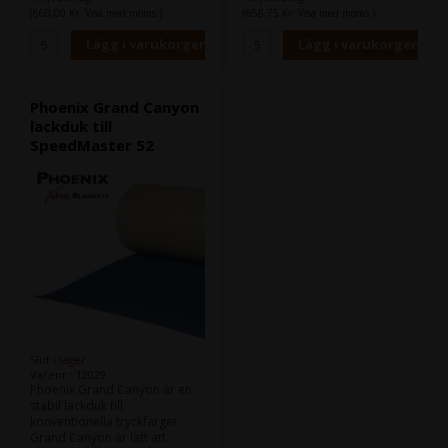
Heidelberg Speedmaster CD
Heidelberg Speedmaster XL
(660,00 Kr. Visa med moms.)
(658,75 Kr. Visa med moms.)
74
75
Format:
77,2 x 70,0 cm
Format:
77,0 x 70,0 cm
Tjocklek:
1,96
Tjocklek:
1,96
Skenor:
U-Stahl 12x12x1,0
Skenor:
U-Stahl 12 x 12 x 1
Phoenix Grand Canyon
lackduk till
SpeedMaster 52
Slut i lager
Varenr.: 12029
Phoenix Grand Canyon är en
stabil lackduk till
konventionella tryckfärger.
Grand Canyon är lätt att