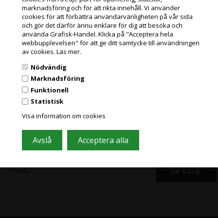
Läs mer
Jag handlar som
marknadsföring och för att rikta innehåll. Vi använder
Hamada artikel nr.
cookies för att förbättra användarvänligheten på vår sida
145,00
Kr.
exkl. moms och
och gör det därför ännu enklare för dig att besöka och
PRIVATKUND
miljöbidrag
använda Grafisk-Handel. Klicka på "Acceptera hela
PRISER INKL. MOMS
(181,25 Kr. Visa med moms.)
webbupplevelsen" för att ge ditt samtycke till användningen
av cookies.
Läs mer.
FÖRETAGSKUND
Nödvändig
PRISER EXKL. MOMS
Marknadsföring
Funktionell
Statistisk
Gå med i vårt nyhetsbrev och få bra
Grafisk Handel använder sig av cookies för att förbättra din
användarupplevelse på hemsidan.
Visa information om cookies
erbjudanden
Du accepterar cookies när du använder dig av vår hemsida.
Läs mer här
Ofta innehåller stora besparingar och nyheter. Registrera dig, det är helt
gratis och enkelt att säga upp prenumerationen.