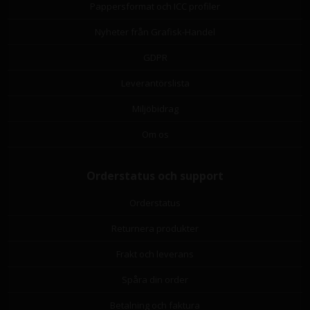
Pappersformat och ICC profiler
Nyheter från Grafisk-Handel
GDPR
Leverantörslista
Miljöbidrag
Om os
Orderstatus och support
Orderstatus
Returnera produkter
Frakt och leverans
Spåra din order
Betalning och faktura