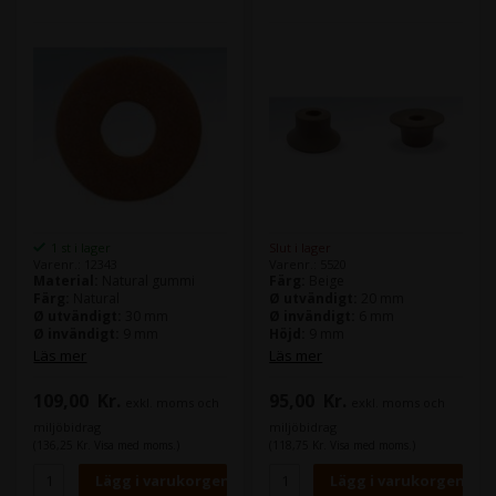
1 st i lager
Slut i lager
Varenr.: 12343
Varenr.: 5520
Material:
Natural gummi
Färg:
Beige
Färg:
Natural
Ø utvändigt:
20 mm
Ø utvändigt:
30 mm
Ø invändigt:
6 mm
Ø invändigt:
9 mm
Höjd:
9 mm
Tykkelse:
1,5 mm
Packning:
12 stk
Läs mer
Läs mer
Packning:
25 stk
109,00
Kr.
95,00
Kr.
exkl. moms och
exkl. moms och
Hamada artikel nr.
miljöbidrag
miljöbidrag
(136,25 Kr. Visa med moms.)
(118,75 Kr. Visa med moms.)