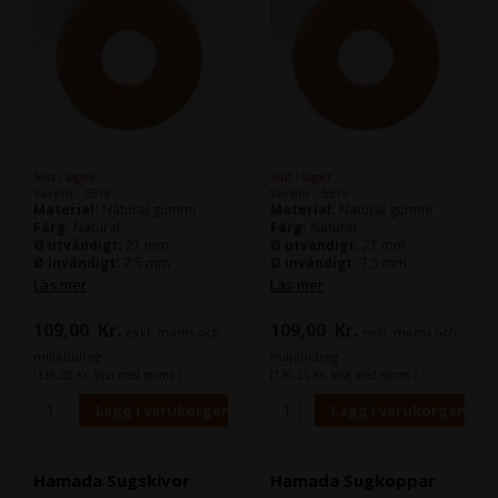
Slut i lager
Slut i lager
Varenr.: 5518
Varenr.: 5519
Material:
Natural gummi
Material:
Natural gummi
Färg:
Natural
Färg:
Natural
Ø utvändigt:
21 mm
Ø utvändigt:
21 mm
Ø invändigt:
7,5 mm
Ø invändigt:
7,5 mm
Tykkelse:
0,8 mm
Tykkelse:
0,5 mm
Läs mer
Läs mer
Packning:
25 stk
Packning:
25 stk
109,00
Kr.
109,00
Kr.
exkl. moms och
exkl. moms och
Hamada artikel nr.
Hamada artikel nr.
miljöbidrag
miljöbidrag
(136,25 Kr. Visa med moms.)
(136,25 Kr. Visa med moms.)
Hamada Sugskivor
Hamada Sugkoppar