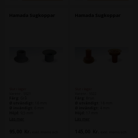
Hamada Sugkoppar
Hamada Sugkoppar
Slut i lager
Slut i lager
Varenr.: 5521
Varenr.: 5522
Färg:
Grå
Färg:
Brun
Ø utvändigt:
16 mm
Ø utvändigt:
18 mm
Ø invändigt:
6 mm
Ø invändigt:
4 mm
Höjd:
9,5 mm
Höjd:
17 mm
Packning:
12 stk
Packning:
12 stk
Läs mer
Läs mer
Hamada artikel nr.
Hamada artikel nr.
95,00
Kr.
145,00
Kr.
exkl. moms och
exkl. moms och