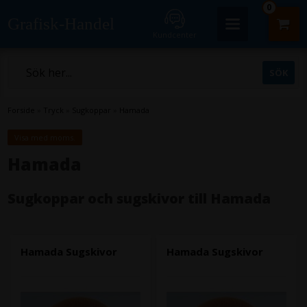
0
Grafisk-Handel
Kundcenter
Forside
»
Tryck
»
Sugkoppar
»
Hamada
Visa med moms.
Hamada
Sugkoppar och sugskivor till Hamada
Hamada Sugskivor
Hamada Sugskivor