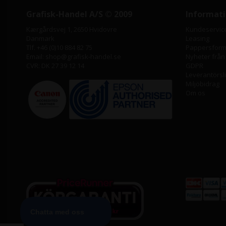
Grafisk-Handel A/S © 2009
Informat
Kærgårdsvej 1, 2650 Hvidovre
Kundeservic
Danmark
Leasing
Tlf. +46 (0)10 884 82 75
Pappersforma
Email: shop@grafisk-handel.se
Nyheter från
CVR: DK 27 39 12 14
GDPR
Leverantörsl
Miljöbidrag
Om os