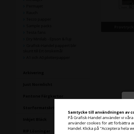
Permajet
Rauch
Tecco papper
Sample packs
Provtryc
Testa fans
Dry Minilab - Epson & Fuji
Grafisk-Handel pappert blir
skurit till Ert önskemål
A1 och A0 plotterpapper
Arkivering
Just Normlicht
Pantone Färgkartor
Storformatskrivare
Samtycke till användningen av c
På Grafisk-Handel använder vi våra eg
Inkjet Bläck
använder cookies för att förbättra 
Handel. Klicka på "Acceptera hela w
RIP Lösningar