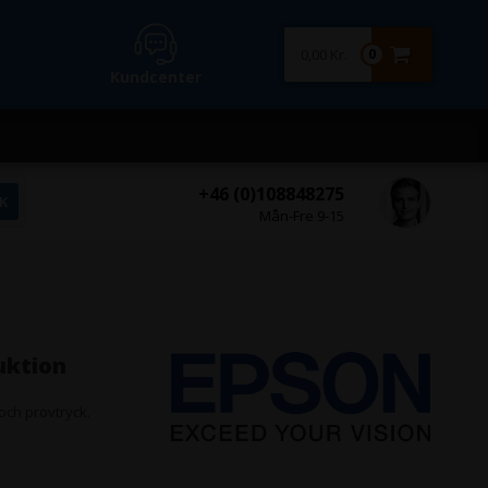
0,00 Kr.
0
Kundcenter
+46 (0)108848275
Mån-Fre 9-15
uktion
 och provtryck.