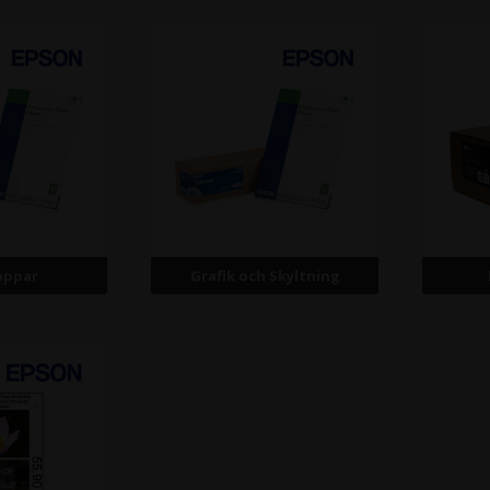
appar
Grafik och Skyltning