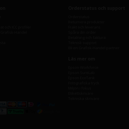
ion
Orderstatus och support
e
Orderstatus
Returnera produkter
t och ICC profiler
Frakt och leverans
 Grafisk-Handel
Spåra din order
Betalning och faktura
ista
Teknisk support
Bli en Grafisk-Handel partner
Läs mer om
Epson Workforce
Epson SureLab
Epson EcoTank
Fotografiska tryck
Miljön i fokus
Etikettskrivare
Tekniska skrivare