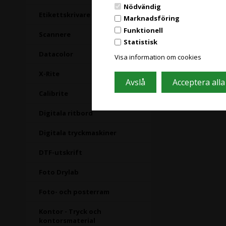
Nödvändig
Etikettskrivare
Marknadsföring
Funktionell
Scannere
Statistisk
Datacolor
Visa information om cookies
X-Rite
Calibrite
Digitala ritbord
Digitala tryckmaskiner
DTF-utskrift
Foto Drylab
Foto- och posterram
Kontor - Tryck och
kontorsmaterial