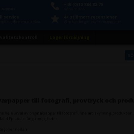
+46 (0)10 884 82 75
n Danmark
Mån-Fre 9-15
l service
4+ stjärnors recensioner
nell kunskap om alla våra
Våra kunder ger oss 4+ recensioner
valitetskontroll
Lagerförsäljning
varpapper till fotografi, provtryck och prod
s hela urval av originalpapper till fotografi, fine art, skyltning, produktion
 bland Epsons många möjligheter.
ategorier nedan