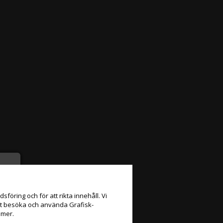
föring och för att rikta innehåll. Vi
att besöka och använda Grafisk-
 mer.