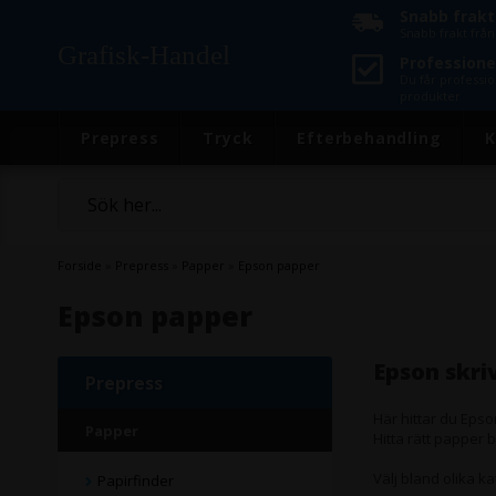
Snabb frakt
Snabb frakt frå
Grafisk-Handel
Professionel
Du får professio
produkter
Prepress
Tryck
Efterbehandling
K
Forside
»
Prepress
»
Papper
»
Epson papper
Epson papper
Epson skri
Prepress
Här hittar du Epson
Papper
Hitta rätt papper
Välj bland olika k
Papirfinder