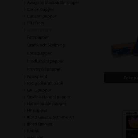
Awagami bläckstrålepapper
Canon papper
Canson papper
EFI / Fiery
Epson papper
Fotopappar
Grafik och Skyltning
Konstpapper
Produktionspapper
Provtryckspapper
Fotospeed
Fotop
FSC godkendt papir
GMG papper
Grafisk-Handel papper
Hahnemühle papper
HP papper
Ilford Galerie och Fine Art
Ilford Omnijet
Kodak
mediaJet