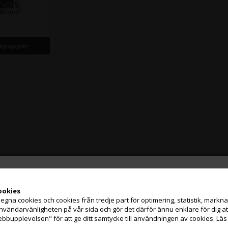
kspapper
ookies
na cookies och cookies från tredje part för optimering, statistik, marknads
Jag handlar som
användarvänligheten på vår sida och gör det därför ännu enklare för dig 
ebbupplevelsen" för att ge ditt samtycke till användningen av cookies.
Läs