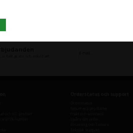
(487.092,50 Kr. Visa med moms.)
Grafisk Handel använder sig av cookies för att förbättra din användarupplevels
Välj variant
på hemsidan.
Du accepterar cookies när du använder dig av vår hemsida.
Läs mer här
erbjudanden
är helt gratis och enkelt att
ion
Orderstatus och support
e
Orderstatus
Returnera produkter
t och ICC profiler
Frakt och leverans
 Grafisk-Handel
Spåra din order
Betalning och faktura
ista
Teknisk support