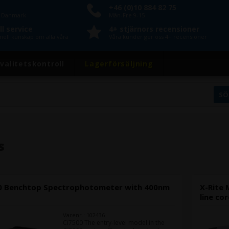
+46 (0)10 884 82 75
n Danmark
Mån-Fre 9-15
l service
4+ stjärnors recensioner
nell kunskap om alla våra
Våra kunder ger oss 4+ recensioner
valitetskontroll
Lagerförsäljning
s
00 Benchtop Spectrophotometer with 400nm
X-Rite 
line co
Varenr.: 102436
Ci7500 The entry-level model in the