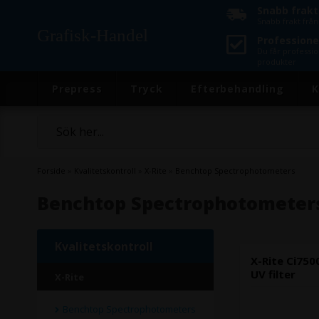
Snabb frakt
Snabb frakt frå
Grafisk-Handel
Professionel
Du får professio
produkter
Prepress
Tryck
Efterbehandling
K
Forside
»
Kvalitetskontroll
»
X-Rite
»
Benchtop Spectrophotometers
Benchtop Spectrophotometer
Kvalitetskontroll
X-Rite Ci75
UV filter
X-Rite
Benchtop Spectrophotometers