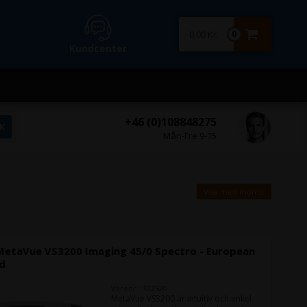
0,00 Kr.
0
Kundcenter
+46 (0)108848275
Mån-Fre 9-15
Visa med moms.
MetaVue VS3200 Imaging 45/0 Spectro - European
rd
Varenr.: 102520
MetaVue VS3200 är intuitiv och enkel