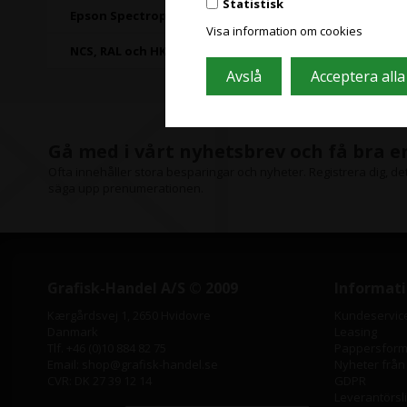
Statistisk
Epson Spectrophotometer
Visa information om cookies
NCS, RAL och HKS färgkort
Slut i lager
Gå med i vårt nyhetsbrev och få bra 
Ofta innehåller stora besparingar och nyheter. Registrera dig, det 
säga upp prenumerationen.
Grafisk-Handel A/S © 2009
Informat
Kærgårdsvej 1, 2650 Hvidovre
Kundeservic
Danmark
Leasing
Tlf. +46 (0)10 884 82 75
Pappersforma
Email: shop@grafisk-handel.se
Nyheter från
CVR: DK 27 39 12 14
GDPR
Leverantörsl