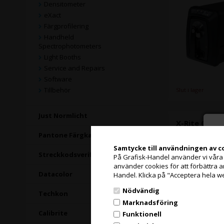
Densitometer
eXact
Färgprofilering
Handheld
Spectrophotometers
Light Booths
Service and Repairs
Software
Tillbehör
Slut i lager
Just Normlicht
X-Rite Ci78
Pantone Färgkartor
Samtycke till användningen av c
Streckkodsverifiering
På Grafisk-Handel använder vi våra eg
använder cookies för att förbättra 
Datacolor
Handel. Klicka på "Acceptera hela w
Nödvändig
Techkon
Marknadsföring
Calibrite
Funktionell