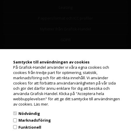
Leasing
Pappersformat och ICC profiler
Nyheter från Grafisk-Handel
GDPR
Leverantörslista
Miljöbidrag
Samtycke till användningen av cookies
På Grafisk-Handel använder vi våra egna cookies och
Om os
cookies från tredje part för optimering, statistik,
Jag handlar som
marknadsföring och för att rikta innehåll. Vi använder
cookies för att förbättra användarvänligheten på vår sida
och gör det därför ännu enklare för dig att besöka och
Orderstatus och support
PRIVATKUND
använda Grafisk-Handel. Klicka på "Acceptera hela
PRISER INKL. MOMS
webbupplevelsen" för att ge ditt samtycke till användningen
Orderstatus
av cookies.
Läs mer.
FÖRETAGSKUND
Returnera produkter
Nödvändig
PRISER EXKL. MOMS
Marknadsföring
Frakt och leverans
Funktionell