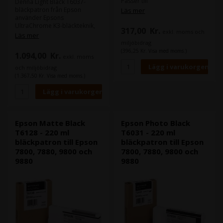
Passer till
Denna Light Black T6037-
Epson Stylus Pro 4000
bläckpatron från Epson
Läs mer
Epson Stylus Pro 4400
använder Epsons
Epson Stylus Pro 4450
UltraChrome K3-bläckteknik,
317,00
Kr.
exkl. moms och
Epson Stylus Pro 4800
ger dig fantastiska
Läs mer
Epson Stylus Pro 4880
fotoutskrifter.
miljöbidrag
Epson Stylus Pro 7400
UltraChrome K3-bläcktekniken
(396,25 Kr. Visa med moms.)
1.094,00
Kr.
Epson Stylus Pro 7450
exkl. moms
har överlägsen
Epson Stylus Pro 7600
motståndskraft mot vatten,
och miljöbidrag
Epson Stylus Pro 7800
repor och blekning.
(1.367,50 Kr. Visa med moms.)
Epson Stylus Pro 7880
Epson Stylus Pro 7890
Innehåll:
220 ml
Epson Stylus Pro 7900
Typ:
Epson Ultra Chrome K3
Epson Stylus Pro WT7900
Färg:
Light Black
Epson Stylus Pro 9400
Epson Stylus Pro 9450
Epson Matte Black
Epson Photo Black
Epson Stylus Pro 9600
T6128 - 220 ml
T6031 - 220 ml
Epson Stylus Pro 9800
bläckpatron till Epson
bläckpatron till Epson
Epson Stylus Pro 9880
7800, 7880, 9800 och
7800, 7880, 9800 och
Epson Stylus Pro 9890
9880
9880
Epson Stylus Pro 11880