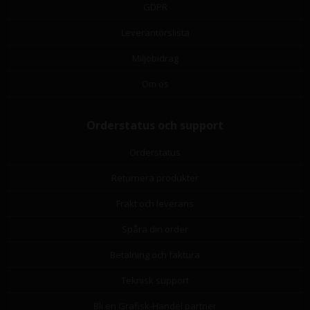
GDPR
Leverantörslista
Miljöbidrag
Om os
Orderstatus och support
Orderstatus
Returnera produkter
Frakt och leverans
Spåra din order
Betalning och faktura
Teknisk support
Bli en Grafisk-Handel partner