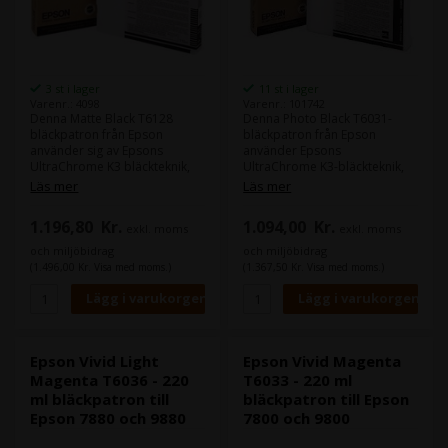
3 st i lager
11 st i lager
Varenr.: 4098
Varenr.: 101742
Denna Matte Black T6128
Denna Photo Black T6031-
bläckpatron från Epson
bläckpatron från Epson
använder sig av Epsons
använder Epsons
UltraChrome K3 bläckteknik,
UltraChrome K3-bläckteknik,
och ger dig snygga
vilket ger dig fantastiska
Läs mer
Läs mer
fotoutskrifter.
fotoutskrifter.
UltraChrome K3 bläcktekniken
UltraChrome K3-bläcktekniken
1.196,80
Kr.
1.094,00
Kr.
exkl. moms
exkl. moms
har en överlägsen
har överlägsen
beständighet mot vatten,
motståndskraft mot vatten,
och miljöbidrag
och miljöbidrag
repor och blekning.
repor och blekning.
(1.496,00 Kr. Visa med moms.)
(1.367,50 Kr. Visa med moms.)
Innehåll:
220 ml
Innehåll:
220 ml
Typ:
Epson Ultra Chrome K3
Typ:
Epson Ultra Chrome K3
Färg:
Matte Black
Färg:
Photo Black
Epson Vivid Light
Epson Vivid Magenta
Magenta T6036 - 220
T6033 - 220 ml
ml bläckpatron till
bläckpatron till Epson
Epson 7880 och 9880
7800 och 9800