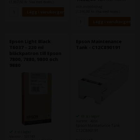
har en överlägsen
(1.367,50 Kr. Visa med moms.)
beständighet mot vatten,
och miljöbidrag
repor och blekning.
(1.316,00 Kr. Visa med moms.)
Innehåll:
220 ml
Typ:
Epson Ultra Chrome K3
Färg:
Cyan
Epson Light Black
Epson Maintenance
T6037 - 220 ml
Tank - C12C890191
bläckpatron till Epson
7800, 7880, 9800 och
9880
69 st i lager
Varenr.: 4056
Epson Maintenance Tank
C12C890191
3 st i lager
Varenr.: 101743