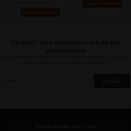
repor och blekning.
Epson Stylus Pro 7800,
(1.316,00 Kr. Visa med moms.)
Epson Stylus Pro 7880,
Innehåll:
220 ml
Epson Stylus Pro 9400,
Typ:
Epson Ultra Chrome K3
Epson Stylus Pro 9450,
Färg:
Yellow
Epson Stylus Pro 9600,
Epson Stylus Pro 9800,
Epson Stylus Pro 9880,
Epson Stylus Pro 11880
Gå med i vårt nyhetsbrev och få bra
erbjudanden
Ofta innehåller stora besparingar och nyheter. Registrera dig, det är helt
gratis och enkelt att säga upp prenumerationen.
Grafisk-Handel A/S © 2009