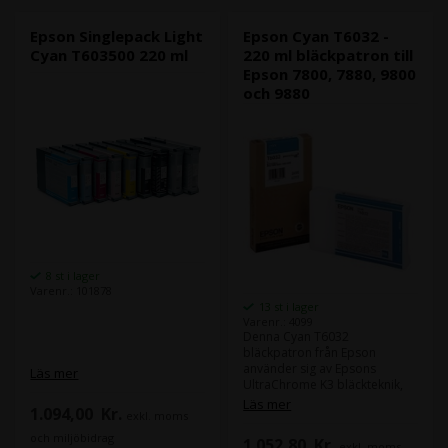
Epson Singlepack Light
Epson Cyan T6032 -
Cyan T603500 220 ml
220 ml bläckpatron till
Epson 7800, 7880, 9800
och 9880
8 st i lager
Varenr.: 101878
13 st i lager
Varenr.: 4099
Denna Cyan T6032
bläckpatron från Epson
använder sig av Epsons
Läs mer
UltraChrome K3 bläckteknik,
och ger dig snygga
Läs mer
1.094,00
Kr.
exkl. moms
fotoutskrifter.
UltraChrome K3 bläcktekniken
och miljöbidrag
1.052,80
Kr.
exkl. moms