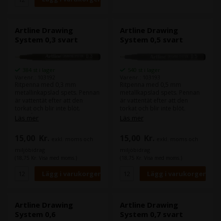
Artline Drawing
Artline Drawing
System 0,3 svart
System 0,5 svart
384 st i lager
540 st i lager
Varenr.: 103192
Varenr.: 103193
Ritpenna med 0,3 mm
Ritpenna med 0,5 mm
metallinkapslad spets. Pennan
metallkapslad spets. Pennan
är vattentät efter att den
är vattentät efter att den
torkat och blir inte blöt.
torkat och blir inte blöt.
Innehåller vattenbaserat bläck
Innehåller vattenbaserat bläck
Läs mer
Läs mer
utan xylen.
utan xylen.
15,00
Kr.
15,00
Kr.
exkl. moms och
exkl. moms och
miljöbidrag
miljöbidrag
(18,75 Kr. Visa med moms.)
(18,75 Kr. Visa med moms.)
Artline Drawing
Artline Drawing
System 0,6
System 0,7 svart