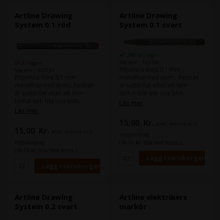
Artline Drawing
Artline Drawing
System 0.1 röd
System 0.1 svart
240 st i lager
Varenr.: 103190
Slut i lager
Ritpenna med 0,1 mm
Varenr.: 103191
metallkapslad spets. Pennan
Ritpenna med 0,1 mm
är vattentät efter att den
metallkapslad spets. Pennan
torkat och blir inte blöt.
är vattentät efter att den
Innehåller vattenbaserat bläck
torkat och blir inte blöt.
Läs mer
utan xylen.
Innehåller vattenbaserat bläck
Läs mer
utan xylen.
15,00
Kr.
exkl. moms och
15,00
Kr.
exkl. moms och
miljöbidrag
miljöbidrag
(18,75 Kr. Visa med moms.)
(18,75 Kr. Visa med moms.)
Artline Drawing
Artline elektrikers
System 0.2 svart
markör