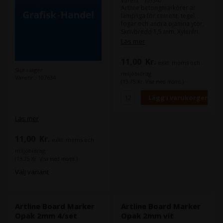
Varenr.: 103340
Artline betongmarkörer är
lämpliga för cement, tegel,
fogar och andra ojämna ytor.
Skrivbredd 1,5 mm. Xylenfri.
Läs mer
11,00
Kr.
exkl. moms och
Slut i lager
miljöbidrag
Varenr.: 107634
(13,75 Kr. Visa med moms.)
Läs mer
11,00
Kr.
exkl. moms och
miljöbidrag
(13,75 Kr. Visa med moms.)
Välj variant
Artline Board Marker
Artline Board Marker
Opak 2mm 4/set
Opak 2mm vit