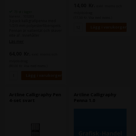
14,00
Kr.
exkl. moms och
73 st i lager
miljöbidrag
Varenr.: 103203
(17,50 Kr. Visa med moms.)
3-pack kalligrafipenna med
1/2/3 mm polyesterfiberspets.
Pennan är vattentät och skaver
inte af . Innehåller
vattenbaserat pigmentbläck
Läs mer
utan xylen.
64,00
Kr.
exkl. moms och
miljöbidrag
(80,00 Kr. Visa med moms.)
Artline Calligraphy Pen
Artline Calligraphy
4-set svart
Penna 1.0