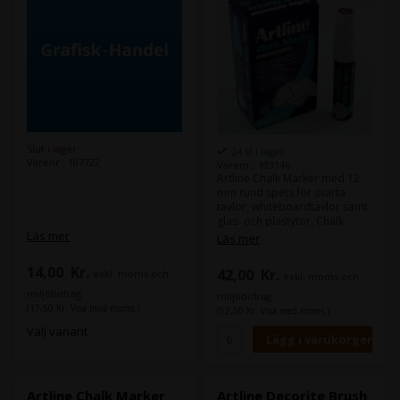
Slut i lager
24 st i lager
Varenr.: 107722
Varenr.: 103146
Artline Chalk Marker med 12
mm rund spets för svarta
tavlor, whiteboardtavlor samt
glas- och plastytor. Chalk
Maker innehåller ett flytande
Läs mer
Läs mer
kalkpigmentark utan xylen,
som enkelt kan torkas af med
14,00
Kr.
42,00
Kr.
exkl. moms och
exkl. moms och
en fuktig trasa. Markören är
luktfri och finns i 8 olika färger.
miljöbidrag
miljöbidrag
(17,50 Kr. Visa med moms.)
(52,50 Kr. Visa med moms.)
Välj variant
Artline Chalk Marker
Artline Decorite Brush