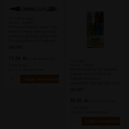
1176 st i lager
Varenr.: 103290
Permanent Markör med 1 mm
rund och extra mjuk spets för
märkning på frysta påsar eller
förvaringslådor för fryst mat.
Markören torkar omedelbart.
Läs mer
Kommer i en aluminiumfodral
och innehåller permanent
11,00
Kr.
exkl. moms och
bläck utan xylen.
Slut i lager
Varenr.: 103336
miljöbidrag
Gardeners Kit är det perfekta
(13,75 Kr. Visa med moms.)
paketet med markörer för
trädgårdsmästare,
plantskolor eller bara för dem
som älskar att arbeta i
Läs mer
trädgården. Med detta paket
kan du skriva på trä, plast,
85,00
Kr.
exkl. moms och
metall, sten, kartong, kartong,
löv, växtmaterial och våta ytor.
miljöbidrag
Paketet innehåller 1 st. Exteriör
(106,25 Kr. Visa med moms.)
Markör svart, 1 st. Rörmokare
Marker röd och 1 st.
Gardeners Marker vit och 1 st.