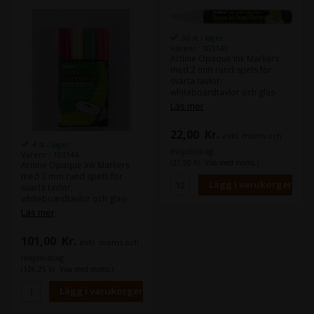
36 st i lager
Varenr.: 103143
Artline Opaque Ink Markers
med 2 mm rund spets för
svarta tavlor,
whiteboardtavlor och glas-
och plastytor. Opaque Ink
Läs mer
Markers innehåller ett flytande
kritpigmentbläck utan xylen,
22,00
Kr.
exkl. moms och
som enkelt kan torkas af med
4 st i lager
en vanlig svarttavlesvamp,
miljöbidrag
Varenr.: 103144
whiteboard-suddgummi eller
(27,50 Kr. Visa med moms.)
Artline Opaque Ink Markers
läskpapper. Markören är
med 2 mm rund spets för
luktfri och avsedd för
svarta tavlor,
inomhusbruk.
whiteboardtavlor och glas-
och plastytor. Opaque Ink
Läs mer
Markers innehåller ett flytande
kritpigmentbläck utan xylen,
101,00
Kr.
exkl. moms och
som enkelt kan torkas af med
en vanlig svarttavlesvamp,
miljöbidrag
whiteboard-suddgummi eller
(126,25 Kr. Visa med moms.)
läskpapper. Markören är
luktfri och avsedd för
inomhusbruk.