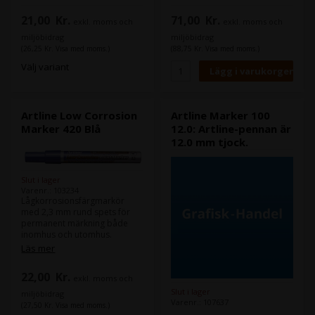
21,00
Kr.
71,00
Kr.
exkl. moms och
exkl. moms och
miljöbidrag
miljöbidrag
(26,25 Kr. Visa med moms.)
(88,75 Kr. Visa med moms.)
Välj variant
Artline Low Corrosion
Artline Marker 100
Marker 420 Blå
12.0: Artline-pennan är
12.0 mm tjock.
Slut i lager
Varenr.: 103234
Lågkorrosionsfärgmarkör
med 2,3 mm rund spets för
permanent märkning både
inomhus och utomhus.
Utvecklad för känsliga
Läs mer
industrimiljöer, såsom bilar,
elektronik, sjöfart etc. Låga
22,00
Kr.
exkl. moms och
halter af klorider, halogener
och svavel innebär mindre risk
Slut i lager
miljöbidrag
för korrosion. Markören
Varenr.: 107637
(27,50 Kr. Visa med moms.)
kommer i ett aluminiumfodral