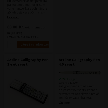
Builders Pack är det perfekta
paketet med markörer som
varje hantverkare och händig
gör-det-självare bör ha i sin
verktygssats. Med detta paket
Läs mer
kan du skriva på stål, metall,
glas, kakel, trä, sten, flamingo
83,00
Kr.
exkl. moms och
och olika råa ytor. Dessutom
får du även Long Nib-
miljöbidrag
markören som gör det enkelt
(103,75 Kr. Visa med moms.)
att markera platser dit andra
markörer inte kan nå. Paketet
innehåller 1 st. Exteriör Markör
svart, 1 st. General Purpose
Marker svart, 1 st. Builders
field svart och 1 st. Långa
Artline Calligraphy Pen
Artline Calligraphy Pen
spetsmarkörer röda.
3-set svart
4.0 svart
24 st i lager
Varenr.: 103204
Kalligrafipenna med 4 mm
polyesterfiberspets. Pennan
är vattentät och skaver inte af .
Innehåller vattenbaserat
pigmentbläck utan xylen.
Läs mer