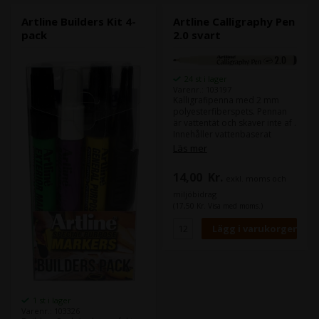
Artline Builders Kit 4-
Artline Calligraphy Pen
pack
2.0 svart
24 st i lager
Varenr.: 103197
Kalligrafipenna med 2 mm
polyesterfiberspets. Pennan
är vattentät och skaver inte af .
Innehåller vattenbaserat
pigmentbläck utan xylen.
Läs mer
14,00
Kr.
exkl. moms och
miljöbidrag
(17,50 Kr. Visa med moms.)
1 st i lager
Varenr.: 103326