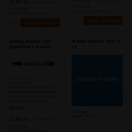
21,00
Kr.
exkl. moms och
miljöbidrag
miljöbidrag
(16,25 Kr. Visa med moms.)
(26,25 Kr. Visa med moms.)
Artline Marker 725
Artline Markör 041T 2-
Superfine 0,4 svart
i-1
24 st i lager
Varenr.: 103285
Permanent Marker med 0,4
mm rund spets. Markören är
snabbtorkande, vattentät och
påfyllningsbar. Kommer i
aluminiumfodral och
Läs mer
innehåller alkoholbaserat
Slut i lager
permanent bläck utan xylen.
Varenr.: 107636
12,00
Kr.
exkl. moms och
miljöbidrag
(15,00 Kr. Visa med moms.)