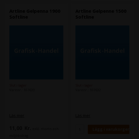
Gardeners Marker Silver.
Artline Gelpenna 1900
Artline Gelpenne 1500
Softline
Softline
Slut i lager
Slut i lager
Varenr.: 107633
Varenr.: 107632
Läs mer
Läs mer
11,00
Kr.
exkl. moms och
miljöbidrag