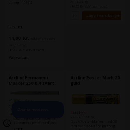
miljöbidrag
Varenr.: 107612
(16,25 Kr. Visa med moms.)
Läs mer
14,00
Kr.
exkl. moms och
miljöbidrag
(17,50 Kr. Visa med moms.)
Välj variant
Artline Permanent
Artline Poster Mark 20
Marker 250 0,4 svart
guld
1860 st i lager
Varenr.: 103216
Permanent Markör med 0,4
Slut i lager
mm plastspets. Markören är
Varenr.: 103158
snabbtorkande och vattentät
Opak Poster Marker med 20
och kommer i ett af med lock.
mm rund spets för kartong,
Innehåller alkoholbaserat
Läs mer