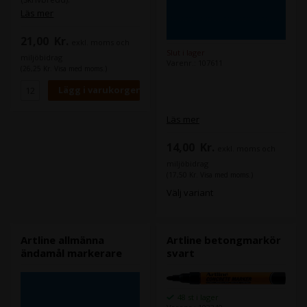
Polyesterfiberspets. Mycket
Läs mer
vatten- och
blekningsbeständig.
21,00
Kr.
exkl. moms och
Snabbtorkande.
Slut i lager
miljöbidrag
Varenr.: 107611
(26,25 Kr. Visa med moms.)
Läs mer
14,00
Kr.
exkl. moms och
miljöbidrag
(17,50 Kr. Visa med moms.)
Välj variant
Artline allmänna
Artline betongmarkör
ändamål markerare
svart
48 st i lager