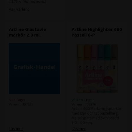
(13,75 Kr. Visa med moms.)
Välj variant
Artline Glastavle
Artline Highlighter 660
markör 2.0 ml.
Pastell 6-P
Slut i lager
17 st i lager
Varenr.: 107635
Varenr.: 103276
Artline 660 Markeringsmarkör
med klar och tät pastellfärg.
Mejselspets med skrivbredd
1,0 - 4,0 mm.
Läs mer
Läs mer