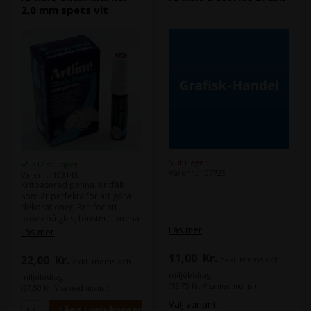
2,0 mm spets vit
Slut i lager
312 st i lager
Varenr.: 107723
Varenr.: 103145
Kritbaserad penna. Kritfält
som är perfekta för att göra
dekorationer. Bra för att
skriva på glas, fönster, tomma
tavlor etc
Läs mer
Läs mer
11,00
Kr.
22,00
Kr.
exkl. moms och
exkl. moms och
miljöbidrag
miljöbidrag
(13,75 Kr. Visa med moms.)
(27,50 Kr. Visa med moms.)
Välj variant