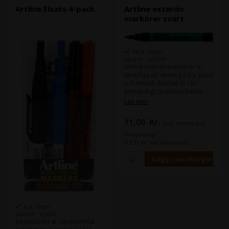
Artline Elsats 4-pack
Artline exteriör
markörer svart
36 st i lager
Varenr.: 103339
Artline exteriörmarkörer är
lämpliga att skriva på trä, plast
och metall. Bläcket är UV-
beständigt, snabbtorkande
och tål vind och väder.
Läs mer
Skrivbredd 1,5 mm. Xylenfri.
11,00
Kr.
exkl. moms och
miljöbidrag
(13,75 Kr. Visa med moms.)
6 st i lager
Varenr.: 103332
Electrical Kit är det perfekta