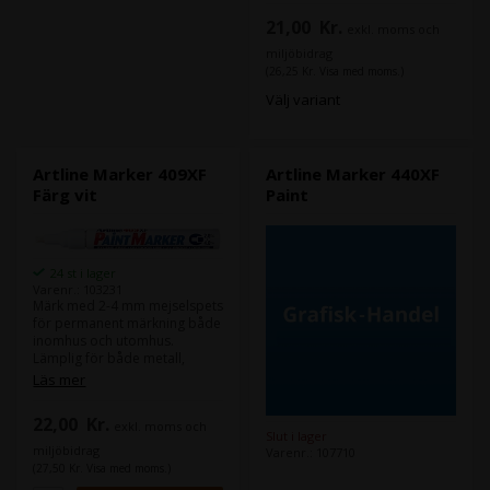
21,00
Kr.
exkl. moms och
miljöbidrag
(26,25 Kr. Visa med moms.)
Välj variant
Artline Marker 409XF
Artline Marker 440XF
Färg vit
Paint
24 st i lager
Varenr.: 103231
Märk med 2-4 mm mejselspets
för permanent märkning både
inomhus och utomhus.
Lämplig för både metall,
gummi, trä, glas och plast.
Läs mer
Markören kommer i en
aluminiumhylsa, och är mycket
22,00
Kr.
exkl. moms och
vattentät och bleker inte.
Slut i lager
Innehåller pigment utan xylen.
miljöbidrag
Varenr.: 107710
(27,50 Kr. Visa med moms.)