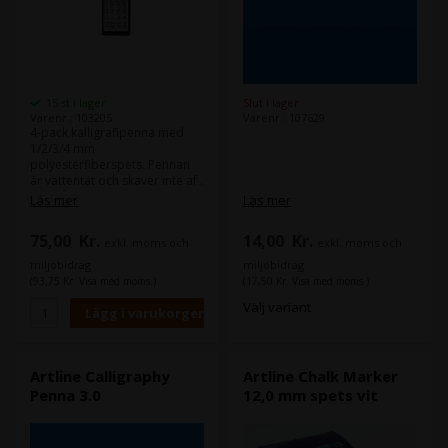
Slut i lager
15 st i lager
Varenr.: 107629
Varenr.: 103205
4-pack kalligrafipenna med
1/2/3/4 mm
polyesterfiberspets. Pennan
är vattentät och skaver inte af .
Innehåller vattenbaserat
Läs mer
Läs mer
pigmentbläck utan xylen.
14,00
Kr.
75,00
Kr.
exkl. moms och
exkl. moms och
miljöbidrag
miljöbidrag
(17,50 Kr. Visa med moms.)
(93,75 Kr. Visa med moms.)
Välj variant
Artline Calligraphy
Artline Chalk Marker
Penna 3.0
12,0 mm spets vit