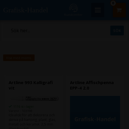
0
Grafisk-Handel
Kundcenter
Visa med moms.
Artline 993 Kalligrafi
Artline Affischpenna
vit
EPP-4 2.0
1116 st i lager
Varenr.: 103198
Idealisk för att dekorera och
skriva på kartong, plast, glas,
metall och keramik. 2,5 mm
(Skrivbredd).