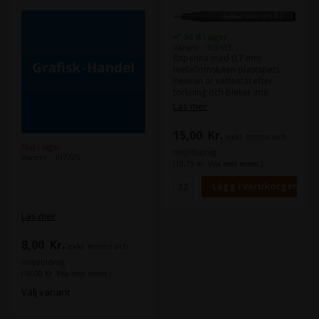
96 st i lager
Varenr.: 103303
Ritpenna med 0,7 mm
metallomsluten plastspets.
Pennan är vattentät efter
torkning och bleker inte.
Innehåller vattenbaserat bläck
Läs mer
utan xylen.
15,00
Kr.
exkl. moms och
Slut i lager
miljöbidrag
Varenr.: 107725
(18,75 Kr. Visa med moms.)
Läs mer
8,00
Kr.
exkl. moms och
miljöbidrag
(10,00 Kr. Visa med moms.)
Välj variant