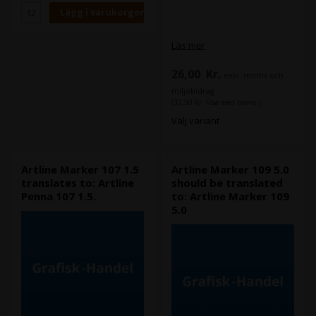
och innehåller ett
snabbtorkande pigmentbläck
utan xylen.
Läs mer
26,00
Kr.
exkl. moms och
miljöbidrag
(32,50 Kr. Visa med moms.)
Välj variant
Artline Marker 107 1.5
Artline Marker 109 5.0
translates to: Artline
should be translated
Penna 107 1.5.
to: Artline Marker 109
5.0