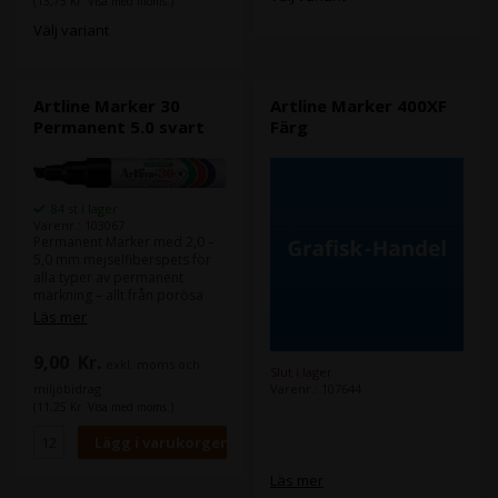
(13,75 Kr. Visa med moms.)
Välj variant
Artline Marker 30
Artline Marker 400XF
Permanent 5.0 svart
Färg
84 st i lager
Varenr.: 103067
Permanent Marker med 2,0 –
5,0 mm mejselfiberspets för
alla typer av permanent
märkning – allt från porösa
ytor som kartong och trä till
Läs mer
fasta ytor som metall och glas.
Markören är snabbtorkande
9,00
Kr.
exkl. moms och
och vattentät. Innehåller
Slut i lager
alkoholbaserat bläck utan
Varenr.: 107644
miljöbidrag
xylen.
(11,25 Kr. Visa med moms.)
Läs mer