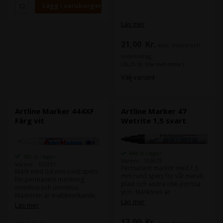
Läs mer
21,00
Kr.
exkl. moms och
miljöbidrag
(26,25 Kr. Visa med moms.)
Välj variant
Artline Marker 444XF
Artline Marker 47
Färg vit
Wetrite 1,5 svart
444 st i lager
180 st i lager
Varenr.: 103073
Varenr.: 103237
Permanent markör med 1,5
Märk med 0,8 mm rund spets
mm rund spets för våt metall,
för permanent märkning
plast och andra icke-porösa
inomhus och utomhus.
ytor. Markören är
Markören är snabbtorkande,
snabbtorkande och innehåller
Läs mer
vattentät och bleker inte.
Läs mer
alkoholbaserat bläck utan
Aluminiumhölje. Innehåller
xylen.
pigmentbläck utan xylen.
13,00
Kr.
exkl. moms och