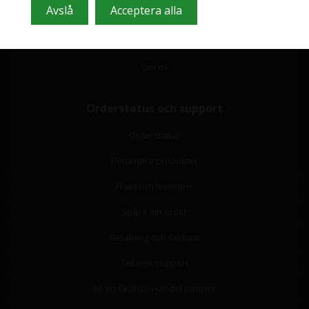
Leverantörslista
Miljöbidrag
Om os
Orderstatus och support
Orderstatus
Returnera produkter
Frakt och leverans
Spåra din order
Betalning och faktura
Teknisk support
Bli en Grafisk-Handel partner