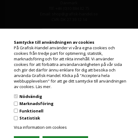
Danmark
Canon imagePROGRAF iPF
Tlf. +46 (0)10 884 82 75
8410S
Email: shop@grafisk-handel.se
Canon imagePROGRAF iPF
8410SE
CVR: DK 27 39 12 14
Canon imagePROGRAF iPF
9400
Canon imagePROGRAF iPF
9400S
Samtycke till användningen av cookies
Canon imagePROGRAF iPF
På Grafisk-Handel använder vi våra egna cookies och
9410
cookies från tredje part för optimering, statistik,
Canon imagePROGRAF iPF
Jag handlar som
9410S
marknadsföring och för att rikta innehåll. Vi använder
Canon imagePROGRAF iPF
cookies för att förbättra användarvänligheten på vår sida
6300S
och gör det därför ännu enklare för dig att besöka och
PRIVATKUND
Canon imagePROGRAF iPF
använda Grafisk-Handel. Klicka på "Acceptera hela
Information
6400S
PRISER INKL. MOMS
webbupplevelsen" för att ge ditt samtycke till användningen
Canon imagePROGRAF iPF
av cookies.
Läs mer.
Kundeservice
8300S
Canon imagePROGRAF iPF
FÖRETAGSKUND
Nödvändig
8400S
Leasing
PRISER EXKL. MOMS
Canon imagePROGRAF iPF
Marknadsföring
9400S
Funktionell
Pappersformat och ICC profiler
Statistisk
Grafisk Handel använder sig av cookies för att förbättra din
Nyheter från Grafisk-Handel
användarupplevelse på hemsidan.
Visa information om cookies
Du accepterar cookies när du använder dig av vår hemsida.
Läs mer här
GDPR