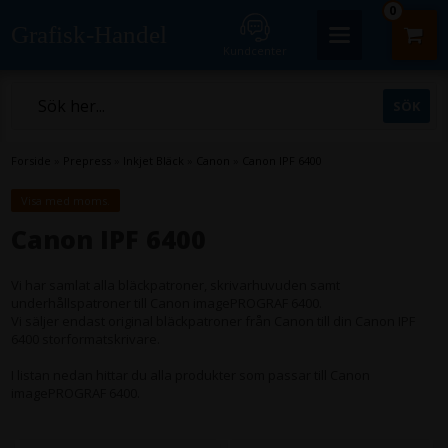
0
Grafisk-Handel
Kundcenter
Forside
»
Prepress
»
Inkjet Bläck
»
Canon
»
Canon IPF 6400
Visa med moms.
Canon IPF 6400
Vi har samlat alla bläckpatroner, skrivarhuvuden samt
underhållspatroner till Canon imagePROGRAF 6400.
Vi säljer endast original bläckpatroner från Canon till din Canon IPF
6400 storformatskrivare.
I listan nedan hittar du alla produkter som passar till Canon
imagePROGRAF 6400.