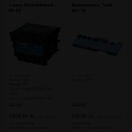
Canon Skrivarhuvud -
Maintenance Tank -
PF-05
MC-16
10 st i lager
5 st i lager
Varenr.: 6390
Varenr.: 4179
Passer til
Canon imagePROGRAF iPF
6300
Canon imagePROGRAF iPF
6300S
Läs mer
Läs mer
Canon imagePROGRAF iPF
6350
3.079,99
Kr.
525,00
Kr.
exkl. moms
exkl. moms och
Canon imagePROGRAF iPF
6400
och miljöbidrag
miljöbidrag
Canon imagePROGRAF iPF
(3.849,99 Kr. Visa med moms.)
(656,25 Kr. Visa med moms.)
6400S