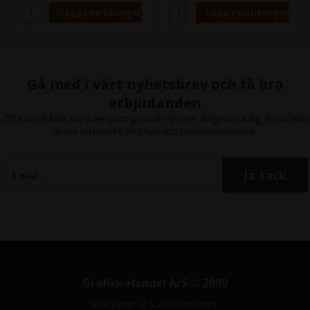
Canon imagePROGRAF iPF
6400SE
Canon imagePROGRAF iPF
6410
Canon imagePROGRAF iPF
6410S
Canon imagePROGRAF iPF
Gå med i vårt nyhetsbrev och få bra
6410SE
Canon imagePROGRAF iPF
erbjudanden
6450
Ofta innehåller stora besparingar och nyheter. Registrera dig, det är helt
Canon imagePROGRAF iPF
gratis och enkelt att säga upp prenumerationen.
6460
Canon imagePROGRAF iPF
8300
Canon imagePROGRAF iPF
8300S
Canon imagePROGRAF iPF
8310
Canon imagePROGRAF iPF
8310S
Canon imagePROGRAF iPF
8400
Canon imagePROGRAF iPF
8400S
Canon imagePROGRAF iPF
Grafisk-Handel A/S © 2009
8400SE
Canon imagePROGRAF iPF
Kærgårdsvej 1, 2650 Hvidovre
8410