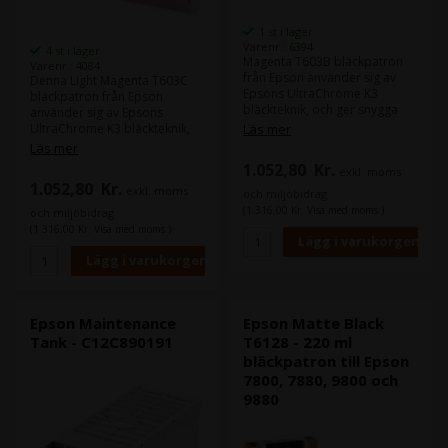
1 st i lager
Varenr.: 6394
4 st i lager
Magenta T603B bläckpatron
Varenr.: 4084
från Epson använder sig av
Denna Light Magenta T603C
Epsons UltraChrome K3
bläckpatron från Epson
bläckteknik, och ger snygga
använder sig av Epsons
fotoutskrifter.
UltraChrome K3 bläckteknik,
Läs mer
UltraChrome K3 bläcktekniken
och ger dig snygga
Läs mer
har en överlägsen
fotoutskrifter.
1.052,80
Kr.
exkl. moms
beständighet mot vatten,
UltraChrome K3 bläcktekniken
1.052,80
Kr.
repor och blekning.
exkl. moms
har en överlägsen
och miljöbidrag
beständighet mot vatten,
(1.316,00 Kr. Visa med moms.)
och miljöbidrag
Indhold:
220 ml
repor och blekning.
(1.316,00 Kr. Visa med moms.)
Type:
Epson Ultra Chrome K3
Farve:
Magenta
Innehåll:
220 ml
Typ:
Epson Ultra Chrome K3
Färg:
Light Magenta
Epson Maintenance
Epson Matte Black
Tank - C12C890191
T6128 - 220 ml
bläckpatron till Epson
7800, 7880, 9800 och
9880