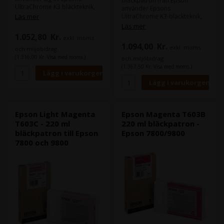
bläckpatron från Epson
UltraChrome K3 bläckteknik,
använder Epsons
och ger dig snygga
Läs mer
UltraChrome K3-bläckteknik,
fotoutskrifter.
ger dig fantastiska
Läs mer
UltraChrome K3 bläcktekniken
fotoutskrifter.
1.052,80
Kr.
exkl. moms
har en överlägsen
UltraChrome K3-bläcktekniken
1.094,00
Kr.
beständighet mot vatten,
exkl. moms
har överlägsen
och miljöbidrag
repor och blekning.
motståndskraft mot vatten,
(1.316,00 Kr. Visa med moms.)
och miljöbidrag
repor och blekning.
(1.367,50 Kr. Visa med moms.)
Innehåll:
220 ml
Typ:
Epson Ultra Chrome K3
Innehåll:
220 ml
Färg:
Cyan
Typ:
Epson Ultra Chrome K3
Färg:
Light Black
Epson Light Magenta
Epson Magenta T603B
T603C - 220 ml
220 ml bläckpatron -
bläckpatron till Epson
Epson 7800/9800
7800 och 9800