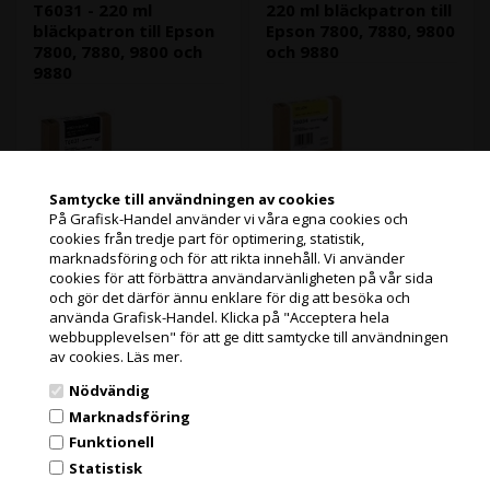
Epson Stylus Pro 9600
T6031 - 220 ml
220 ml bläckpatron till
Epson Stylus Pro 9800
bläckpatron till Epson
Epson 7800, 7880, 9800
Epson Stylus Pro 9880
7800, 7880, 9800 och
och 9880
Epson Stylus Pro 9890
9880
Epson Stylus Pro 11880
Samtycke till användningen av cookies
På Grafisk-Handel använder vi våra egna cookies och
cookies från tredje part för optimering, statistik,
Jag handlar som
marknadsföring och för att rikta innehåll. Vi använder
cookies för att förbättra användarvänligheten på vår sida
12 st i lager
och gör det därför ännu enklare för dig att besöka och
Varenr.: 4095
PRIVATKUND
11 st i lager
använda Grafisk-Handel. Klicka på "Acceptera hela
Denna Yellow T6034
Varenr.: 101742
PRISER INKL. MOMS
bläckpatron från Epson
webbupplevelsen" för att ge ditt samtycke till användningen
Denna Photo Black T6031-
använder sig av Epsons
av cookies.
Läs mer.
bläckpatron från Epson
UltraChrome K3 bläckteknik,
använder Epsons
FÖRETAGSKUND
och ger dig snygga
Nödvändig
UltraChrome K3-bläckteknik,
Läs mer
PRISER EXKL. MOMS
fotoutskrifter.
vilket ger dig fantastiska
Läs mer
Marknadsföring
UltraChrome K3 bläcktekniken
fotoutskrifter.
1.052,80
Kr.
exkl. moms
har en överlägsen
Funktionell
UltraChrome K3-bläcktekniken
1.094,00
Kr.
beständighet mot vatten,
exkl. moms
har överlägsen
och miljöbidrag
Statistisk
Grafisk Handel använder sig av cookies för att förbättra din
repor och blekning.
motståndskraft mot vatten,
(1.316,00 Kr. Visa med moms.)
och miljöbidrag
användarupplevelse på hemsidan.