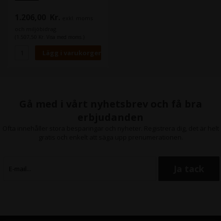
Epson Stylus Pro 4000,
Epson Stylus Pro 4400,
1.206,00
Kr.
exkl. moms
Epson Stylus Pro 4800,
Epson Stylus Pro 4880,
och miljöbidrag
Epson Stylus Pro 7450,
(1.507,50 Kr. Visa med moms.)
Epson Stylus Pro 7600,
Epson Stylus Pro 7800,
Epson Stylus Pro 7880,
Epson Stylus Pro 9400,
Epson Stylus Pro 9450,
Epson Stylus Pro 9600,
Epson Stylus Pro 9800,
Epson Stylus Pro 9880,
Gå med i vårt nyhetsbrev och få bra
Epson Stylus Pro 11880
erbjudanden
Ofta innehåller stora besparingar och nyheter. Registrera dig, det är helt
gratis och enkelt att säga upp prenumerationen.