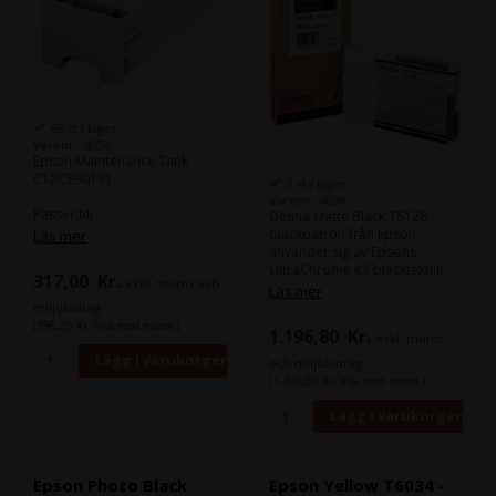
69 st i lager
Varenr.: 4056
Epson Maintenance Tank
C12C890191
3 st i lager
Varenr.: 4098
Passer till
Denna Matte Black T6128
Epson Stylus Pro 4000
bläckpatron från Epson
Läs mer
Epson Stylus Pro 4400
använder sig av Epsons
Epson Stylus Pro 4450
UltraChrome K3 bläckteknik,
317,00
Kr.
exkl. moms och
Epson Stylus Pro 4800
och ger dig snygga
Läs mer
Epson Stylus Pro 4880
fotoutskrifter.
miljöbidrag
Epson Stylus Pro 7400
UltraChrome K3 bläcktekniken
(396,25 Kr. Visa med moms.)
1.196,80
Kr.
Epson Stylus Pro 7450
exkl. moms
har en överlägsen
Epson Stylus Pro 7600
beständighet mot vatten,
och miljöbidrag
Epson Stylus Pro 7800
repor och blekning.
(1.496,00 Kr. Visa med moms.)
Epson Stylus Pro 7880
Epson Stylus Pro 7890
Innehåll:
220 ml
Epson Stylus Pro 7900
Typ:
Epson Ultra Chrome K3
Epson Stylus Pro WT7900
Färg:
Matte Black
Epson Stylus Pro 9400
Epson Stylus Pro 9450
Epson Photo Black
Epson Yellow T6034 -