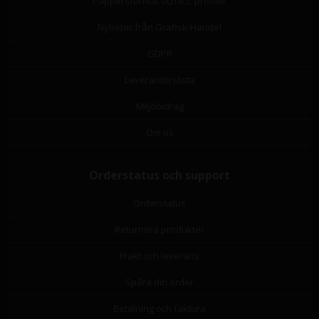
Pappersformat och ICC profiler
Nyheter från Grafisk-Handel
GDPR
Leverantörslista
Miljöbidrag
Om os
Orderstatus och support
Orderstatus
Returnera produkter
Frakt och leverans
Spåra din order
Betalning och faktura