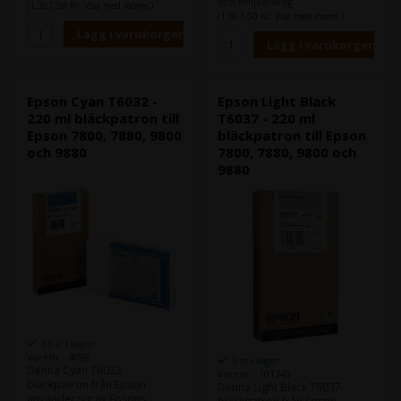
och miljöbidrag
(1.367,50 Kr. Visa med moms.)
(1.367,50 Kr. Visa med moms.)
Epson Cyan T6032 -
Epson Light Black
220 ml bläckpatron till
T6037 - 220 ml
Epson 7800, 7880, 9800
bläckpatron till Epson
och 9880
7800, 7880, 9800 och
9880
13 st i lager
Varenr.: 4099
3 st i lager
Denna Cyan T6032
Varenr.: 101743
bläckpatron från Epson
Denna Light Black T6037-
använder sig av Epsons