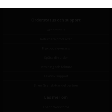
Om os
Orderstatus och support
Orderstatus
Returnera produkter
Frakt och leverans
Spåra din order
Betalning och faktura
Teknisk support
Bli en Grafisk-Handel partner
Läs mer om
Epson Workforce