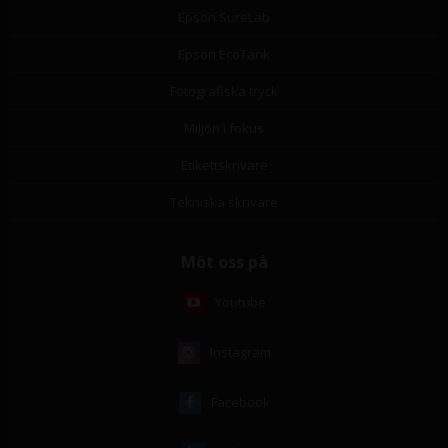
Epson SureLab
Epson EcoTank
Fotografiska tryck
Miljön i fokus
Etikettskrivare
Tekniska skrivare
Möt oss på
Youtube
Instagram
Facebook