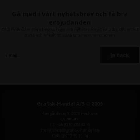
Gå med i vårt nyhetsbrev och få bra
erbjudanden
Ofta innehåller stora besparingar och nyheter. Registrera dig, det är helt
gratis och enkelt att säga upp prenumerationen.
Grafisk-Handel A/S © 2009
Kærgårdsvej 1, 2650 Hvidovre
Danmark
Tlf. +46 (0)10 884 82 75
Email: shop@grafisk-handel.se
CVR: DK 27 39 12 14