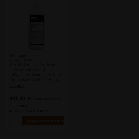
Slut i lager
Varenr.: 101017
Ilford Galerie FineArt Protect
är en vattenbaserad
beläggningslösning utformad
för att skydda bilder tryckta
på Ilford Galerie FineArt-
Läs mer
media såväl som andra Fine
Art -bläckstråleutskrifter.
491,00
Kr.
exkl. moms och
Materialet är speciellt designat
för att skydda Fine Art
miljöbidrag
bläckstrålepapper mot repor
(613,75 Kr. Visa med moms.)
och UV-ljus, utan att ändra
originalnyansen,
färgåtergivningen och texturen
på trycket.