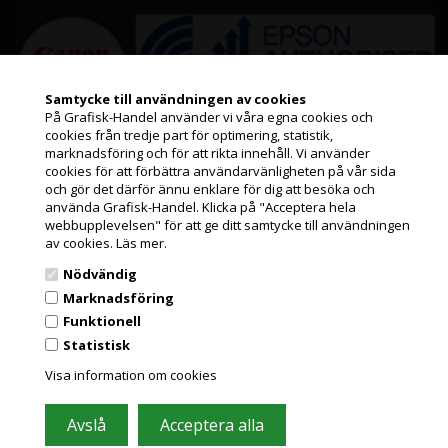
Samtycke till användningen av cookies
På Grafisk-Handel använder vi våra egna cookies och
cookies från tredje part för optimering, statistik,
Jag handlar som
marknadsföring och för att rikta innehåll. Vi använder
Information
cookies för att förbättra användarvänligheten på vår sida
och gör det därför ännu enklare för dig att besöka och
PRIVATKUND
använda Grafisk-Handel. Klicka på "Acceptera hela
Kundeservice
PRISER INKL. MOMS
webbupplevelsen" för att ge ditt samtycke till användningen
av cookies.
Läs mer.
Leasing
FÖRETAGSKUND
Nödvändig
Pappersformat och ICC profiler
PRISER EXKL. MOMS
Marknadsföring
Nyheter från Grafisk-Handel
Funktionell
Statistisk
Grafisk Handel använder sig av cookies för att förbättra din
GDPR
användarupplevelse på hemsidan.
Visa information om cookies
Du accepterar cookies när du använder dig av vår hemsida.
Läs mer här
Leverantörslista
Miljöbidrag