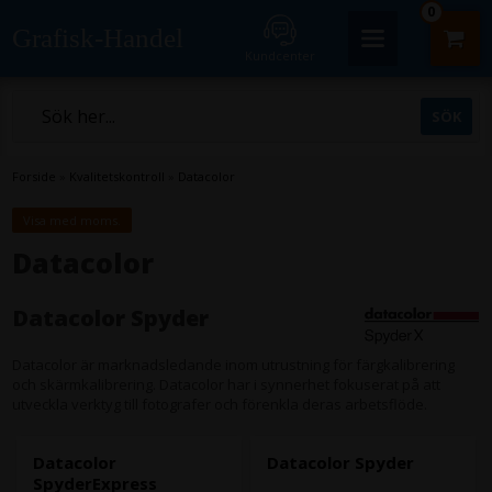
0
Grafisk-Handel
Kundcenter
Forside
»
Kvalitetskontroll
»
Datacolor
Visa med moms.
Datacolor
Datacolor Spyder
Datacolor är marknadsledande inom utrustning för färgkalibrering
och skärmkalibrering. Datacolor har i synnerhet fokuserat på att
utveckla verktyg till fotografer och förenkla deras arbetsflöde.
Datacolor
Datacolor Spyder
SpyderExpress