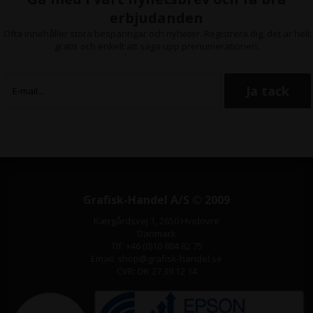
erbjudanden
Ofta innehåller stora besparingar och nyheter. Registrera dig, det är helt
gratis och enkelt att säga upp prenumerationen.
Grafisk-Handel A/S © 2009
Kærgårdsvej 1, 2650 Hvidovre
Danmark
Tlf. +46 (0)10 884 82 75
Email: shop@grafisk-handel.se
CVR: DK 27 39 12 14