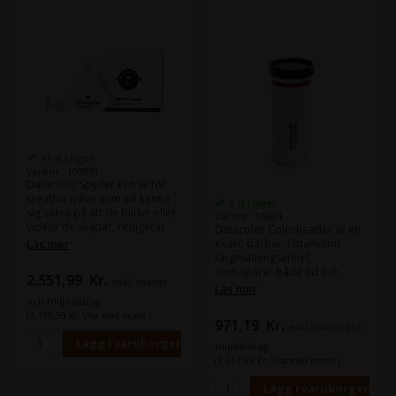
41 st i lager
Varenr.: 109851
Datacolor Spyder Pro är för
kreativa själar som vill känna
3 st i lager
sig säkra på att de bilder eller
Varenr.: 95884
videor de skapar, redigerar
Datacolor ColorReader är en
och tittar på sina skärmar
Läs mer
exakt, bärbar, lättanvänd
återges med färg så exakt
färgmätningsenhet,
som möjligt.
som sparar både tid och
2.551,99
Kr.
exkl. moms
Manuell kalibrering av en
pengar genom att ge dig
Läs mer
skärm (laptop/desktop) är det
exakta färgmätningar på plats
och miljöbidrag
första viktiga steget för att
sekunder.
(3.189,99 Kr. Visa med moms.)
971,19
Kr.
uppnå detta.
exkl. moms och
ColorReader appen ansluts till
Det säkerställer en färgexakt
din smartphone (iOS eller
miljöbidrag
utgångspunkt för redigering,
Android) via Bluetooth och
(1.213,99 Kr. Visa med moms.)
vilket ger användarna
visar de exakta måtten med en
möjlighet att uttrycka sin
noggrannhet på över 90 %.