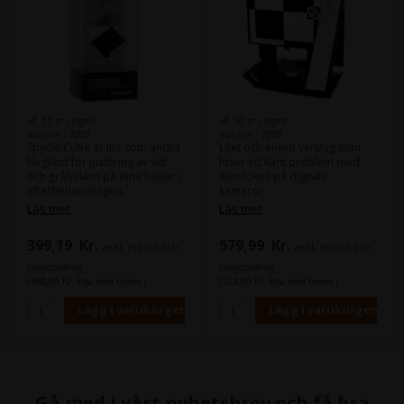
möjlighet att göra
färgkorrektioner på dina
bilder och video, direkt i t.ex.
Adobe Photoshop, Adobe
Lightroom, Hasselblad Phocus
och Blackmagic DaVinci
Resolve.
11 st i lager
10 st i lager
Varenr.: 7202
Varenr.: 7208
SpyderCube är lite som andra
Litet och enkelt verktyg som
färgkort för justering av vitt
löser ett känt problem med
och gråbalans på dina bilder i
autofokus på digitala
efterbehandlingen.
kameror.
När du växlar mellan olika
Läs mer
Läs mer
Du skapar en referens i
objektiv, är fokus inte alltid
seriens första bilde, som du
helt korrekt.
399,19
Kr.
579,99
Kr.
exkl. moms och
exkl. moms och
därefter kan använda vid
Det kan justeras i
redigering av vitt och
kamerainställningarna, men
miljöbidrag
miljöbidrag
gråbalans, samt svart i hela
det kräver att du vet hur
(498,99 Kr. Visa med moms.)
(724,99 Kr. Visa med moms.)
bildserien.
mycket det skall justeras.
Detta hjälper Datacolor
SpyderLensCal till med.
Få otrolig fin skärpa i dina
bilder varje gång.
Gå med i vårt nyhetsbrev och få bra