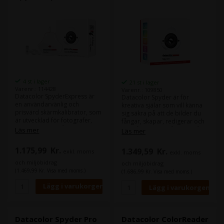
4 st i lager
21 st i lager
Varenr.: 114428
Varenr.: 109850
Datacolor SpyderExpress är
Datacolor Spyder är för
en användarvänlig och
kreativa själar som vill känna
prisvärd skärmkalibrator, som
sig säkra på att de bilder du
är utvecklad för fotografer,
fångar, skapar, redigerar och
designers, innehållsskapare
ser på din skärm återges så
Läs mer
Läs mer
och alla som önskar exakta
färgmässigt korrekt som
färger på sina skärmar utan
möjligt.
1.175,99
Kr.
1.349,59
Kr.
exkl. moms
att investera i en professionell
exkl. moms
high-end lösning. Modellen är
och miljöbidrag
och miljöbidrag
enkel att använda och kan
(1.469,99 Kr. Visa med moms.)
(1.686,99 Kr. Visa med moms.)
kalibrera de flesta moderna
skärmar på några minuter.
Datacolor Spyder Pro
Datacolor ColorReader