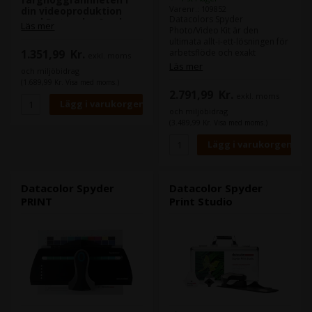
Varenr.: 109852
din videoproduktion
Datacolors Spyder
med Datacolor Spyder
Läs mer
Photo/Video Kit är den
Checkr Video
ultimata allt-i-ett-lösningen för
1.351,99
Kr.
arbetsflöde och exakt
exkl. moms
färghantering för foto och
Läs mer
Är du en videoproducent eller
och miljöbidrag
video, från inspelning till
filmfotograf som prioriterar
(1.689,99 Kr. Visa med moms.)
redigering. Detta bärbara och
färgnoggrannhet? Då är
2.791,99
Kr.
exkl. moms
kostnadseffektiva verktygssats
Datacolor Spyder Checkr
levereras i ett skyddande
Video det ultimata verktyget
och miljöbidrag
metallfodral, perfekt för både
för att säkerställa att dina
(3.489,99 Kr. Visa med moms.)
arbete på resande fot och i
visuella projekt lyser med
studion.
exakt och pålitlig
färgåtergivning.
Datacolor Spyder
Datacolor Spyder
PRINT
Print Studio