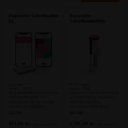
kreativa vision och dela sitt
arbete, digitalt och i tryck, så
exakt som möjligt för en
autentisk förbindelse med sin
Datacolor ColorReader
Datacolor
publik.
EZ
ColorReaderPRO
Slut i lager
3 st i lager
Varenr.: 101610
Varenr.: 95883
Färg spelar ofta en betydande
Datacolor ColorReader Pro är
roll inom fotografi, och
en exakt, bärbar, lättanvänd
ColorReader EZ kan vara ett
färgmätningsenhet,
ovärderligt verktyg för
som sparar både tid och
fotografer och digitala
pengar genom att ge dig
Läs mer
Läs mer
designers.
exakta färgmätningar på plats
sekunder.
631,99
Kr.
2.791,99
Kr.
exkl. moms och
exkl. moms
ColorReader appen ansluts till