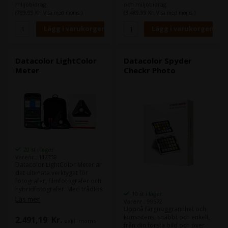
din smartphone (iOS eller
miljöbidrag
och miljöbidrag
Android) via Bluetooth och
(789,99 Kr. Visa med moms.)
(3.489,99 Kr. Visa med moms.)
visar de exakta måtten med en
noggrannhet på över 90 %.
Datacolor LightColor
Datacolor Spyder
Meter
Checkr Photo
20 st i lager
Varenr.: 112338
Datacolor LightColor Meter är
det ultimata verktyget för
fotografer, filmfotografer och
hybridfotografer. Med trådlös
10 st i lager
Bluetooth-funktionalitet
Läs mer
Varenr.: 99572
strömmar det kontinuerligt
Uppnå färgnoggrannhet och
realtidsdata om ljus och
konsistens, snabbt och enkelt,
2.491,19
Kr.
exkl. moms
färgtemperatur till din
från din första bild och över