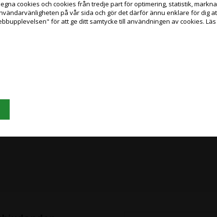
na cookies och cookies från tredje part för optimering, statistik, marknads
Jag handlar som
användarvänligheten på vår sida och gör det därför ännu enklare för dig 
ebbupplevelsen" för att ge ditt samtycke till användningen av cookies.
Läs
PRIVATKUND
FÖRETAGSKUND
PRISER INKL. MOMS
PRISER EXKL. MOMS
Grafisk Handel använder sig av cookies för att förbättra din användarupplevels
på hemsidan.
Du accepterar cookies när du använder dig av vår hemsida.
Läs mer här