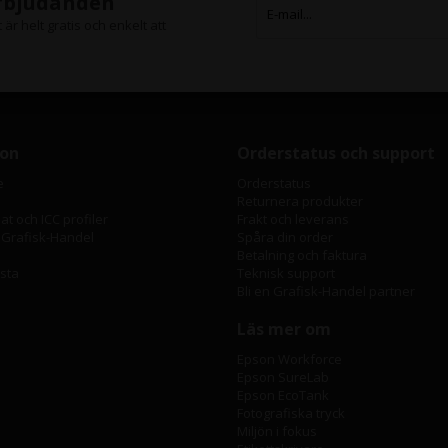
erbjudanden
är helt gratis och enkelt att
ion
Orderstatus och support
e
Orderstatus
Returnera produkter
t och ICC profiler
Frakt och leverans
 Grafisk-Handel
Spåra din order
Betalning och faktura
ista
Teknisk support
Bli en Grafisk-Handel partner
Läs mer om
Epson Workforce
Epson SureLab
Epson EcoTank
Fotografiska tryck
Miljön i fokus