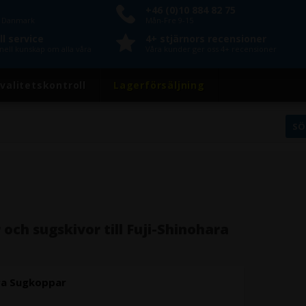
+46 (0)10 884 82 75
n Danmark
Mån-Fre 9-15
l service
4+ stjärnors recensioner
nell kunskap om alla våra
Våra kunder ger oss 4+ recensioner
valitetskontroll
Lagerförsäljning
och sugskivor till Fuji-Shinohara
ara Sugkoppar