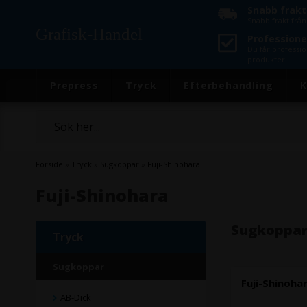
Snabb frakt
Snabb frakt frå
Grafisk-Handel
Professionel
Du får professio
produkter
Prepress
Tryck
Efterbehandling
K
Forside
»
Tryck
»
Sugkoppar
»
Fuji-Shinohara
Fuji-Shinohara
Sugkoppar 
Tryck
Sugkoppar
Fuji-Shinoh
AB-Dick