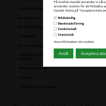
På Grafisk-Handel använder vi våra eg
använder cookies för att förbättra 
Diverse förbrukningsartiklar
Handel. Klicka på "Acceptera hela w
Nödvändig
Kornade och Transferplåtar
Marknadsföring
Mottrycksplåtar
Funktionell
Statistisk
Stansplåtar
Visa information om cookies
Filter och Filterpåsar
Gummidukar, lackplåtar och
lackdukar
Maskinreservdelar
Tesa tejp
Trådräknare och lupper