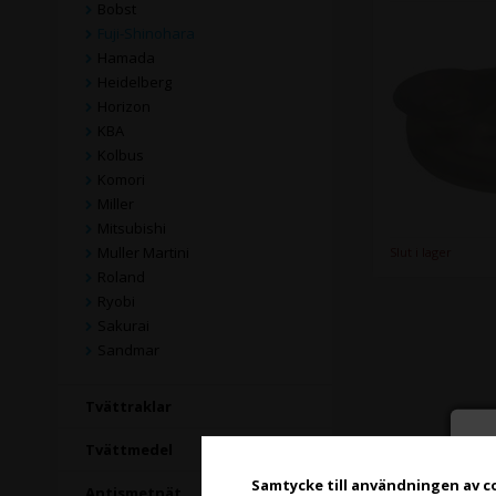
Bobst
Fuji-Shinohara
Hamada
Heidelberg
Horizon
KBA
Kolbus
Komori
Miller
Mitsubishi
Muller Martini
Slut i lager
Roland
Ryobi
Sakurai
Sandmar
Tvättraklar
Tvättmedel
Samtycke till användningen av c
Antismetnät