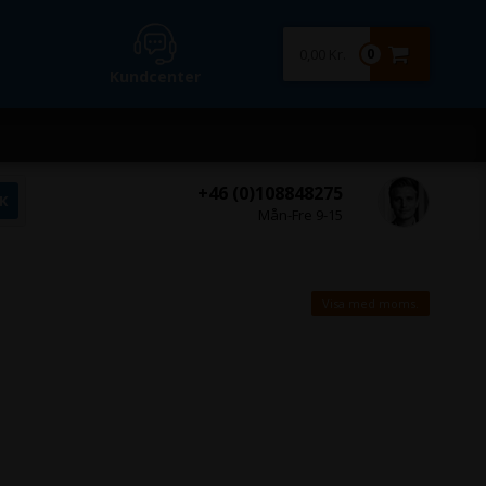
0,00 Kr.
0
Kundcenter
+46 (0)108848275
Mån-Fre 9-15
Visa med moms.