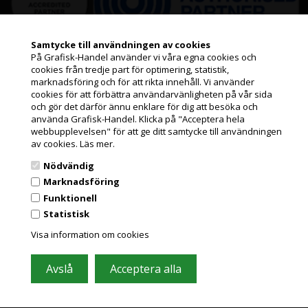
Samtycke till användningen av cookies
På Grafisk-Handel använder vi våra egna cookies och
Information
cookies från tredje part för optimering, statistik,
Jag handlar som
marknadsföring och för att rikta innehåll. Vi använder
cookies för att förbättra användarvänligheten på vår sida
Kundeservice
och gör det därför ännu enklare för dig att besöka och
PRIVATKUND
använda Grafisk-Handel. Klicka på "Acceptera hela
Leasing
PRISER INKL. MOMS
webbupplevelsen" för att ge ditt samtycke till användningen
av cookies.
Läs mer.
Pappersformat och ICC profiler
FÖRETAGSKUND
Nödvändig
Nyheter från Grafisk-Handel
PRISER EXKL. MOMS
Marknadsföring
Funktionell
GDPR
Statistisk
Grafisk Handel använder sig av cookies för att förbättra din
Leverantörslista
användarupplevelse på hemsidan.
Visa information om cookies
Du accepterar cookies när du använder dig av vår hemsida.
Läs mer här
Miljöbidrag
Om os