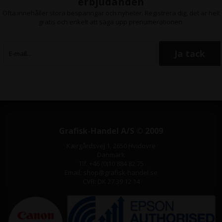
erbjudanden
Ofta innehåller stora besparingar och nyheter. Registrera dig, det är helt
gratis och enkelt att säga upp prenumerationen.
Grafisk-Handel A/S © 2009
Kærgårdsvej 1, 2650 Hvidovre
Danmark
Tlf. +46 (0)10 884 82 75
Email: shop@grafisk-handel.se
CVR: DK 27 39 12 14