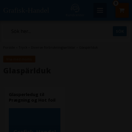
0
Grafisk-Handel
Kundcenter
Forside
»
Tryck
»
Diverse förbrukningsartiklar
»
Glaspärlduk
Visa med moms.
Glaspärlduk
Glasperledug til
Prægning og Hot foil