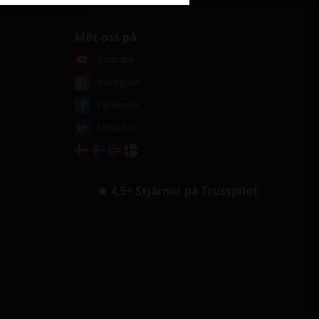
Möt oss på
Youtube
Instagram
Facebook
Linkedin
4,5+ Stjärnor på Trustpilot