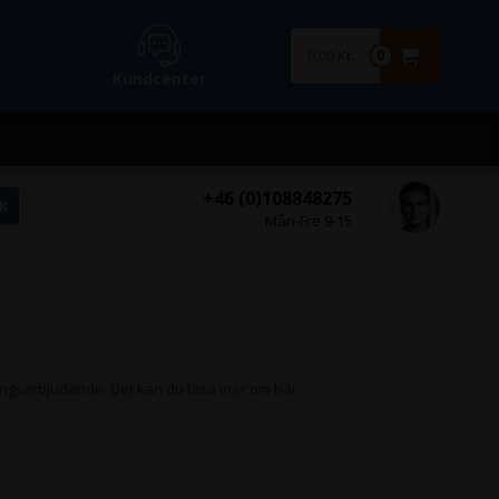
0,00 Kr.
0
Kundcenter
+46 (0)108848275
Mån-Fre 9-15
easingserbjudande. Det kan du läsa mer om här.