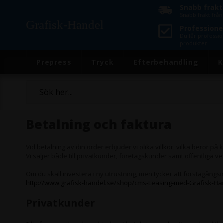
Snabb frakt
Snabb frakt frå
Grafisk-Handel
Professionel
Du får professio
produkter
Prepress
Tryck
Efterbehandling
K
Betalning och faktura
Vid betalning av din order erbjuder vi olika villkor, vilka beror på
Vi säljer både till privatkunder, företagskunder samt offentliga 
Om du skall investera i ny utrustning, men tycker att förstagångsin
http://www.grafisk-handel.se/shop/cms-Leasing-med-Grafisk-Ha
Privatkunder