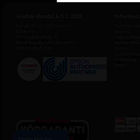
Grafisk-Handel A/S © 2009
Informat
Kærgårdsvej 1, 2650 Hvidovre
Kundeservic
Danmark
Leasing
Tlf. +46 (0)10 884 82 75
Pappersforma
Email: shop@grafisk-handel.se
Nyheter från
CVR: DK 27 39 12 14
GDPR
Leverantörsl
Miljöbidrag
Om os