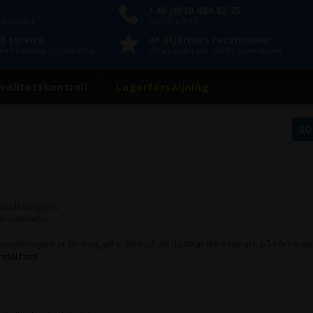
+46 (0)10 884 82 75
n Danmark
Mån-Fre 9-15
l service
4+ stjärnors recensioner
nell kunskap om alla våra
Våra kunder ger oss 4+ recensioner
valitetskontroll
Lagerförsäljning
 kundkategorin.
verksamheter.
vesteringen är för hög, vill vi föreslå att du tittar lite närmare på vårt l
ndel.html