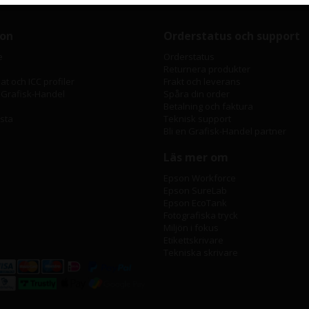
ion
Orderstatus och support
e
Orderstatus
Returnera produkter
t och ICC profiler
Frakt och leverans
 Grafisk-Handel
Spåra din order
Betalning och faktura
ista
Teknisk support
Bli en Grafisk-Handel partner
Läs mer om
Epson Workforce
Epson SureLab
Epson EcoTank
Fotografiska tryck
Miljön i fokus
Etikettskrivare
Tekniska skrivare