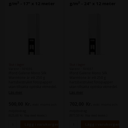
g/m² - 17" x 12 meter
g/m² - 24" x 12 meter
Slut i lager
Slut i lager
Varenr.: 101036
Varenr.: 101037
Ilford Galerie Mono Silk
Ilford Galerie Mono Silk
Warmtone är ett 250 g
Warmtone är ett 250 g
hartsbestruket fotopapper
hartsbestruket fotopapper
utan tillsatta optiska vitmedel.
utan tillsatta optiska vitmedel.
Den varma basfärgen ger den
Den varma basfärgen ger den
Läs mer
Läs mer
djupa svarta och varmvita
djupa svarta och varmvita
färgen. Produkten har
färgen. Produkten har
500,00
Kr.
702,00
Kr.
exkl. moms och
exkl. moms och
utvecklats speciellt för
utvecklats speciellt för
fotografer som brinner för
fotografer som brinner för
miljöbidrag
miljöbidrag
svartvit fotografering. Mono
svartvit fotografering. Mono
(625,00 Kr. Visa med moms.)
(877,50 Kr. Visa med moms.)
Silk Warmtone är ett äkta
Silk Warmtone är ett äkta
svartvitt bläckstrålemedium
svartvitt bläckstrålemedium
som gör att fotografer som
som gör att fotografer som