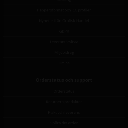
Pappersformat och ICC profiler
Nyheter från Grafisk-Handel
GDPR
Leverantörslista
Miljöbidrag
Om os
Orderstatus och support
Orderstatus
Returnera produkter
Frakt och leverans
Spåra din order