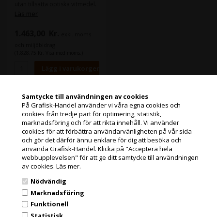
utan tillsatta optiska vitmedel.
Den varma basfärgen ger den
Läs mer
djupa svarta och varmvita
färgen. Produkten har
1.463,00
Kr.
exkl. moms
utvecklats speciellt för
fotografer som brinner för
och miljöbidrag
svartvit fotografering. Mono
(1.828,75 Kr. Visa med moms.)
Silk Warmtone är ett äkta
svartvitt bläckstrålemedium
som gör att fotografer som
specialiserat sig på
monokrom fotografering kan
Samtycke till användningen av cookies
få fantastiska bilder som
På Grafisk-Handel använder vi våra egna cookies och
påminner om
mörkrumsutskrifter.
cookies från tredje part för optimering, statistik,
Gå med i vårt nyhetsbrev och få bra
Jag handlar som
marknadsföring och för att rikta innehåll. Vi använder
erbjudanden
cookies för att förbättra användarvänligheten på vår sida
och gör det därför ännu enklare för dig att besöka och
Ofta innehåller stora besparingar och nyheter. Registrera dig, det är helt
PRIVATKUND
använda Grafisk-Handel. Klicka på "Acceptera hela
gratis och enkelt att säga upp prenumerationen.
PRISER INKL. MOMS
webbupplevelsen" för att ge ditt samtycke till användningen
av cookies.
Läs mer.
FÖRETAGSKUND
Nödvändig
PRISER EXKL. MOMS
Marknadsföring
Funktionell
Statistisk