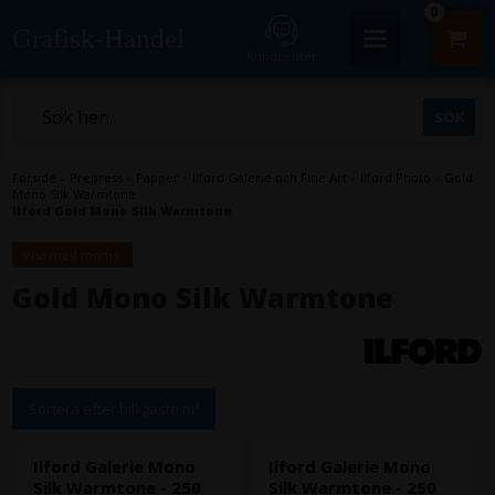
0
Grafisk-Handel
Kundcenter
Forside
»
Prepress
»
Papper
»
Ilford Galerie och Fine Art
»
Ilford Photo
»
Gold
Mono Silk Warmtone
Ilford Gold Mono Silk Warmtone
Visa med moms.
Gold Mono Silk Warmtone
Sortera efter billigaste m²
Ilford Galerie Mono
Ilford Galerie Mono
Silk Warmtone - 250
Silk Warmtone - 250