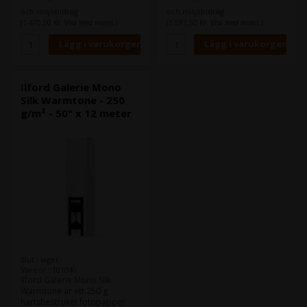
fotografer som brinner för
fotografer som brinner för
och miljöbidrag
och miljöbidrag
svartvit fotografering. Mono
svartvit fotografering. Mono
(1.470,00 Kr. Visa med moms.)
(1.597,50 Kr. Visa med moms.)
Silk Warmtone är ett äkta
Silk Warmtone är ett äkta
svartvitt bläckstrålemedium
svartvitt bläckstrålemedium
som gör att fotografer som
som gör att fotografer som
specialiserat sig på
specialiserat sig på
monokrom fotografering kan
monokrom fotografering kan
få fantastiska bilder som
få fantastiska bilder som
Ilford Galerie Mono
påminner om
påminner om
Silk Warmtone - 250
mörkrumsutskrifter.
mörkrumsutskrifter.
g/m² - 50" x 12 meter
Slut i lager
Varenr.: 101040
Ilford Galerie Mono Silk
Warmtone är ett 250 g
hartsbestruket fotopapper