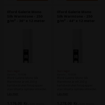
specialiserat sig på
specialiserat sig på
monokrom fotografering kan
monokrom fotografering kan
få fantastiska bilder som
få fantastiska bilder som
Ilford Galerie Mono
Ilford Galerie Mono
påminner om
påminner om
Silk Warmtone - 250
Silk Warmtone - 250
mörkrumsutskrifter.
mörkrumsutskrifter.
g/m² - 36" x 12 meter
g/m² - 44" x 12 meter
Slut i lager
Slut i lager
Varenr.: 101038
Varenr.: 101039
Ilford Galerie Mono Silk
Ilford Galerie Mono Silk
Warmtone är ett 250 g
Warmtone är ett 250 g
hartsbestruket fotopapper
hartsbestruket fotopapper
utan tillsatta optiska vitmedel.
utan tillsatta optiska vitmedel.
Den varma basfärgen ger den
Den varma basfärgen ger den
Läs mer
Läs mer
djupa svarta och varmvita
djupa svarta och varmvita
färgen. Produkten har
färgen. Produkten har
1.176,00
Kr.
1.278,00
Kr.
exkl. moms
exkl. moms
utvecklats speciellt för
utvecklats speciellt för