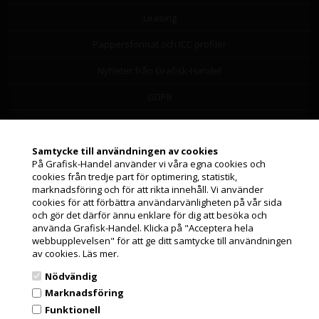
Leasing
Pappersformat och ICC profiler
Nyheter från Grafisk-Handel
GDPR
Leverantörslista
Miljöbidrag
Samtycke till användningen av cookies
På Grafisk-Handel använder vi våra egna cookies och
Om os
cookies från tredje part för optimering, statistik,
Jag handlar som
marknadsföring och för att rikta innehåll. Vi använder
cookies för att förbättra användarvänligheten på vår sida
och gör det därför ännu enklare för dig att besöka och
Orderstatus och support
PRIVATKUND
använda Grafisk-Handel. Klicka på "Acceptera hela
PRISER INKL. MOMS
webbupplevelsen" för att ge ditt samtycke till användningen
Orderstatus
av cookies.
Läs mer.
FÖRETAGSKUND
Returnera produkter
Nödvändig
PRISER EXKL. MOMS
Marknadsföring
Frakt och leverans
Funktionell