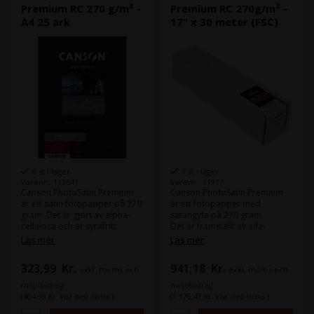
Premium RC 270 g/m² -
Premium RC 270g/m² -
A4 25 ark
17" x 30 meter (FSC)
6 st i lager
7 st i lager
Varenr.: 113641
Varenr.: 11917
Canson PhotoSatin Premium
Canson PhotoSatin Premium
är ett satin fotopapper på 270
är ett fotopapper med
gram. Det är gjort av alpha-
satängyta på 270 gram.
cellulosa och är syrafritt.
Det är framställt av alfa-
cellulosa och är syrafritt.
Läs mer
Läs mer
323,99
Kr.
941,18
Kr.
exkl. moms och
exkl. moms och
miljöbidrag
miljöbidrag
(404,99 Kr. Visa med moms.)
(1.176,47 Kr. Visa med moms.)