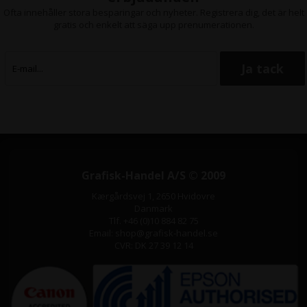
Ofta innehåller stora besparingar och nyheter. Registrera dig, det är helt
gratis och enkelt att säga upp prenumerationen.
Grafisk-Handel A/S © 2009
Kærgårdsvej 1, 2650 Hvidovre
Danmark
Tlf. +46 (0)10 884 82 75
Email: shop@grafisk-handel.se
CVR: DK 27 39 12 14