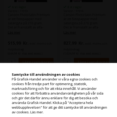
6 st i lager
8 st i lager
Varenr.: 11913
Varenr.: 11914
Canson PhotoSatin Premium
Canson PhotoSatin Premium
är ett fotopapper med
är ett fotopapper med
satängyta på 270 gram.
satängyta på 270 gram.
Det är framställt av alfa-
Det är framställt av alfa-
cellulosa och är syrafritt.
cellulosa och är syrafritt.
Läs mer
Läs mer
515,99
Kr.
827,99
Kr.
exkl. moms och
exkl. moms och
miljöbidrag
miljöbidrag
(644,99 Kr. Visa med moms.)
(1.034,99 Kr. Visa med moms.)
Samtycke till användningen av cookies
Canson PhotoSatin
På Grafisk-Handel använder vi våra egna cookies och
Premium RC 270g/m² -
cookies från tredje part för optimering, statistik,
Jag handlar som
A4, 250 ark (FSC)
marknadsföring och för att rikta innehåll. Vi använder
cookies för att förbättra användarvänligheten på vår sida
och gör det därför ännu enklare för dig att besöka och
PRIVATKUND
använda Grafisk-Handel. Klicka på "Acceptera hela
PRISER INKL. MOMS
webbupplevelsen" för att ge ditt samtycke till användningen
av cookies.
Läs mer.