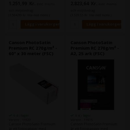
1.251,99
Kr.
2.823,64
Kr.
exkl. moms
exkl. moms
och miljöbidrag
och miljöbidrag
(1.564,99 Kr. Visa med moms.)
(3.529,55 Kr. Visa med moms.)
Canson PhotoSatin
Canson PhotoSatin
Premium RC 270g/m² -
Premium RC 270g/m² -
60" x 30 meter (FSC)
A2, 25 ark (FSC)
6 st i lager
6 st i lager
Varenr.: 11920
Varenr.: 11915
Canson PhotoSatin Premium
Canson PhotoSatin Premium
är ett fotopapper med
är ett fotopapper med