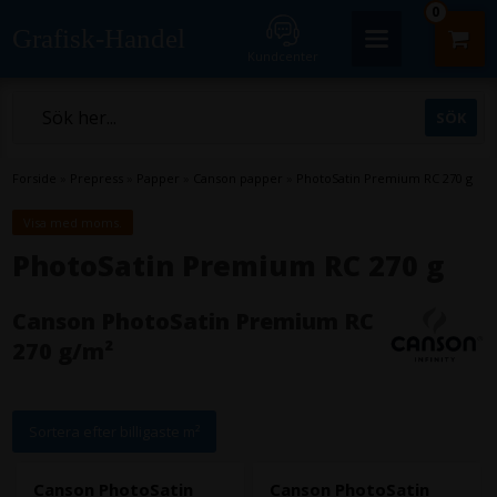
0
Grafisk-Handel
Kundcenter
Forside
»
Prepress
»
Papper
»
Canson papper
»
PhotoSatin Premium RC 270 g
Visa med moms.
PhotoSatin Premium RC 270 g
Canson PhotoSatin Premium RC
270 g/m²
Sortera efter billigaste m²
Canson PhotoSatin
Canson PhotoSatin