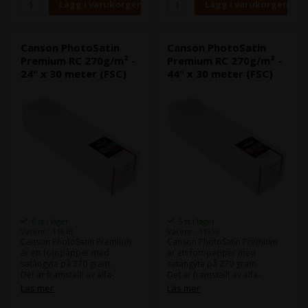
Canson PhotoSatin
Canson PhotoSatin
Premium RC 270g/m² -
Premium RC 270g/m² -
24" x 30 meter (FSC)
44" x 30 meter (FSC)
6 st i lager
5 st i lager
Varenr.: 11918
Varenr.: 11919
Canson PhotoSatin Premium
Canson PhotoSatin Premium
är ett fotopapper med
är ett fotopapper med
satängyta på 270 gram.
satängyta på 270 gram.
Det är framställt av alfa-
Det är framställt av alfa-
cellulosa och är syrafritt.
cellulosa och är syrafritt.
Läs mer
Läs mer