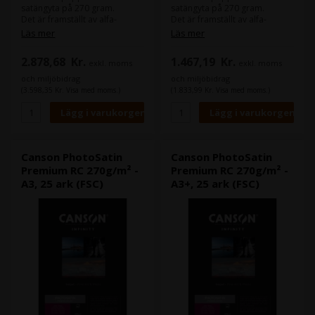
satängyta på 270 gram.
satängyta på 270 gram.
Det är framställt av alfa-
Det är framställt av alfa-
cellulosa och är syrafritt.
cellulosa och är syrafritt.
Läs mer
Läs mer
2.878,68
Kr.
1.467,19
Kr.
exkl. moms
exkl. moms
och miljöbidrag
och miljöbidrag
(3.598,35 Kr. Visa med moms.)
(1.833,99 Kr. Visa med moms.)
Canson PhotoSatin
Canson PhotoSatin
Premium RC 270g/m² -
Premium RC 270g/m² -
A3, 25 ark (FSC)
A3+, 25 ark (FSC)