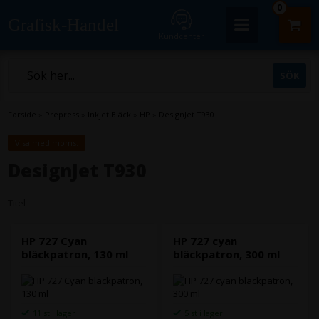
0
Grafisk-Handel
Kundcenter
Forside
»
Prepress
»
Inkjet Bläck
»
HP
»
DesignJet T930
Visa med moms.
DesignJet T930
Titel
HP 727 Cyan
HP 727 cyan
bläckpatron, 130 ml
bläckpatron, 300 ml
11 st i lager
5 st i lager