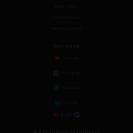
Miljön i fokus
Etikettskrivare
Tekniska skrivare
Möt oss på
Youtube
Instagram
Facebook
Linkedin
4,5+ Stjärnor på Trustpilot