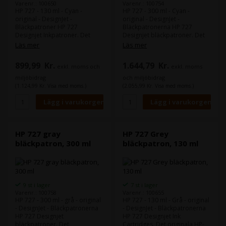
Varenr.: 100650
Varenr.: 100754
HP 727 - 130 ml - Cyan -
HP 727 - 300 ml - Cyan -
original - DesignJet -
original - DesignJet -
Bläckpatroner HP 727
Bläckpatronerna HP 727
Designjet Inkpatroner. Det
Designjet bläckpatroner. Det
ursprungliga HP-bläcket kan
originella HP-bläcket kan
Läs mer
Läs mer
hjälpa till att minska driftstopp
hjälpa till att minska driftstopp
och öka produktiviteten.
och förbättra produktiviteten.
899,99
Kr.
1.644,79
Kr.
exkl. moms och
exkl. moms
Skarpa, snabbtorkande
Skarpa, snabbtorkande
utskrifter som är
utskrifter som är
miljöbidrag
och miljöbidrag
motståndskraftiga mot fläckar
motståndskraftiga mot fläckar
(1.124,99 Kr. Visa med moms.)
(2.055,99 Kr. Visa med moms.)
hjälper till att hålla tempot
hjälper till att hålla takten
uppe. Kompatibel med:
igång. Kompatibel med:
DesignJet T1500, T1530,
DesignJet T1500, T1530,
T2500, T2530, T920, T930
T2500, T2530, T920, T930
HP 727 gray
HP 727 Grey
bläckpatron, 300 ml
bläckpatron, 130 ml
9 st i lager
7 st i lager
Varenr.: 100758
Varenr.: 100655
HP 727 - 300 ml - grå - original
HP 727 - 130 ml - Grå - original
- DesignJet - Bläckpatronerna
- DesignJet - Bläckpatronerna
HP 727 Designjet
HP 727 Designjet Ink
bläckpatroner. Det
Cartridges. Det originala HP-