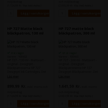
utskrifter som är
utskrifter som är
miljöbidrag
och miljöbidrag
motståndskraftiga mot fläckar
motståndskraftiga mot fläckar
(1.124,99 Kr. Visa med moms.)
(2.055,99 Kr. Visa med moms.)
hjälper till att hålla tempot
hjälper till att hålla tempot
uppe. Kompatibel med:
uppe. Kompatibel med:
DesignJet T1500, T1530,
DesignJet T1500, T1530,
T2500, T2530, T920, T930
T2500, T2530, T920, T930
HP 727 Matte black
HP 727 matte black
bläckpatron, 130 ml
bläckpatron, 300 ml
4 st i lager
61 st i lager
Varenr.: 100653
Varenr.: 100665
HP 727 - 130 ml - Mattsvart -
HP 727 - 300 ml - Mattsvart -
original - DesignJet -
original - DesignJet -
Bläckpatronerna HP 727
Bläckpatronerna HP 727
Designjet Ink Cartridges. Det
Designjet Bläckpatroner. Det
originala HP-bläcket kan
originala HP-bläcket kan
Läs mer
Läs mer
hjälpa till att minska
hjälpa till att minska nedtid
driftstoppet och förbättra
och förbättra produktiviteten.
899,99
Kr.
1.641,59
Kr.
exkl. moms och
exkl. moms
produktiviteten. Skarpa,
Skarpa, snabbtorkande
snabbtorkande utskrifter som
utskrifter som är tåliga mot
miljöbidrag
och miljöbidrag
är motståndskraftiga mot
fläckar hjälper till att hålla
(1.124,99 Kr. Visa med moms.)
(2.051,99 Kr. Visa med moms.)
fläckar hjälper till att hålla
tempot uppe. Kompatibel
tempot uppe. Kompatibel
med: DesignJet T1500, T1530,
med: DesignJet T1500, T1530,
T2500, T2530, T920, T930