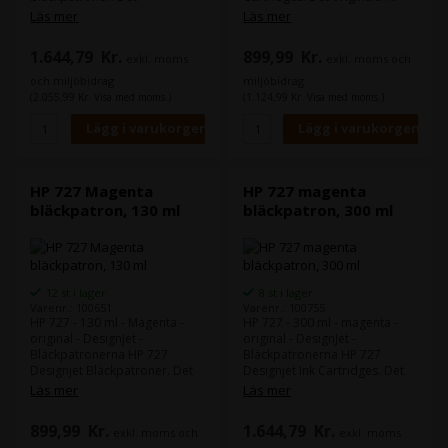
ursprungliga HP-bläcket kan
bläcket kan hjälpa till att
Läs mer
Läs mer
hjälpa till att minska driftstopp
minska driftstopp och
och förbättra produktiviteten.
förbättra produktiviteten.
1.644,79
Kr.
899,99
Kr.
exkl. moms
exkl. moms och
Skarpa, snabbtorkande
Skarpa, snabbtorkande
utskrifter som är
utskrifter som är
och miljöbidrag
miljöbidrag
motståndskraftiga mot fläckar
motståndskraftiga mot fläckar
(2.055,99 Kr. Visa med moms.)
(1.124,99 Kr. Visa med moms.)
hjälper till att hålla tempot
hjälper till att hålla tempot
uppe. Kompatibel med:
igång. Kompatibel med:
DesignJet T1500, T1530,
DesignJet T1500, T1530,
T2500, T2530, T920, T930
T2500, T2530, T920, T930
HP 727 Magenta
HP 727 magenta
bläckpatron, 130 ml
bläckpatron, 300 ml
12 st i lager
8 st i lager
Varenr.: 100651
Varenr.: 100755
HP 727 - 130 ml - Magenta -
HP 727 - 300 ml - magenta -
original - DesignJet -
original - DesignJet -
Bläckpatronerna HP 727
Bläckpatronerna HP 727
Designjet Bläckpatroner. Det
Designjet Ink Cartridges. Det
originala HP-bläcket kan
ursprungliga HP-bläcket kan
Läs mer
Läs mer
hjälpa till att minska driftstopp
hjälpa till att minska driftstopp
och förbättra produktiviteten.
och förbättra produktiviteten.
899,99
Kr.
1.644,79
Kr.
exkl. moms och
exkl. moms
Skarpa, snabbtorkande
Skarpa, snabbtorkande