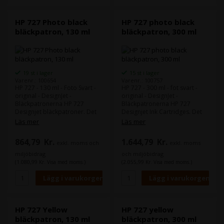
T2500, T2530, T920, T930
HP 727 Photo black
HP 727 photo black
bläckpatron, 130 ml
bläckpatron, 300 ml
19 st i lager
15 st i lager
Varenr.: 100654
Varenr.: 100757
HP 727 - 130 ml - Foto Svart -
HP 727 - 300 ml - fot svart -
original - DesignJet -
original - DesignJet -
Bläckpatronerna HP 727
Bläckpatronerna HP 727
Designjet bläckpatroner. Det
Designjet Ink Cartridges. Det
originala HP-bläcket kan
ursprungliga HP-bläcket kan
Läs mer
Läs mer
hjälpa till att minska driftstopp
hjälpa till att minska driftstopp
och förbättra produktiviteten.
och förbättra produktiviteten.
864,79
Kr.
1.644,79
Kr.
exkl. moms och
exkl. moms
Skarpa, snabbtorkande
Skarpa, snabbtorkande
utskrifter som är
utskrifter som är
miljöbidrag
och miljöbidrag
motståndskraftiga mot fläckar
motståndskraftiga mot fläckar
(1.080,99 Kr. Visa med moms.)
(2.055,99 Kr. Visa med moms.)
hjälper till att hålla tempot
hjälper till att hålla tempot
igång. Kompatibel med:
uppe. Kompatibel med:
DesignJet T1500, T1530,
DesignJet T1500, T1530,
T2500, T2530, T920, T930.
T2500, T2530, T920, T930
HP 727 Yellow
HP 727 yellow
bläckpatron, 130 ml
bläckpatron, 300 ml