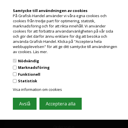
Samtycke till användningen av cookies
Information
På Grafisk-Handel använder vi våra egna cookies och
cookies från tredje part för optimering, statistik,
Jag handlar som
Kundeservice
marknadsföring och för att rikta innehåll. Vi använder
cookies för att förbättra användarvänligheten på vår sida
Leasing
och gör det därför ännu enklare för dig att besöka och
PRIVATKUND
använda Grafisk-Handel. Klicka på "Acceptera hela
PRISER INKL. MOMS
Pappersformat och ICC profiler
webbupplevelsen" för att ge ditt samtycke till användningen
av cookies.
Läs mer.
Nyheter från Grafisk-Handel
FÖRETAGSKUND
Nödvändig
PRISER EXKL. MOMS
GDPR
Marknadsföring
Funktionell
Leverantörslista
Statistisk
Grafisk Handel använder sig av cookies för att förbättra din
användarupplevelse på hemsidan.
Miljöbidrag
Visa information om cookies
Du accepterar cookies när du använder dig av vår hemsida.
Läs mer här
Om os
Orderstatus och support
Orderstatus