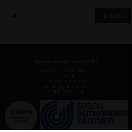
Grafisk-Handel A/S © 2009
Kærgårdsvej 1, 2650 Hvidovre
Danmark
Tlf. +46 (0)10 884 82 75
Email: shop@grafisk-handel.se
CVR: DK 27 39 12 14