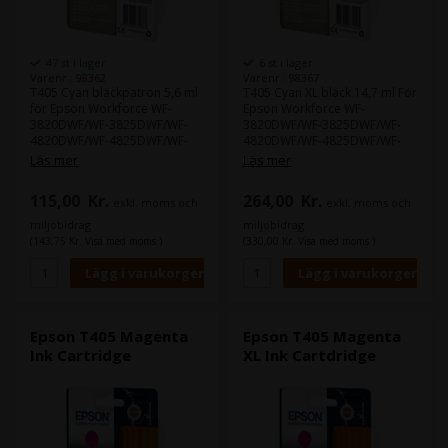
47 st i lager
6 st i lager
Varenr.: 98362
Varenr.: 98367
T405 Cyan bläckpatron 5,6 ml
T405 Cyan XL bläck 14,7 ml För
för Epson Workforce WF-
Epson Workforce WF-
3820DWF/WF-3825DWF/WF-
3820DWF/WF-3825DWF/WF-
4820DWF/WF-4825DWF/WF-
4820DWF/WF-4825DWF/WF-
4830DTWF/
4830DTWF/
Läs mer
Läs mer
115,00
Kr.
264,00
Kr.
exkl. moms och
exkl. moms och
miljöbidrag
miljöbidrag
(143,75 Kr. Visa med moms.)
(330,00 Kr. Visa med moms.)
Epson T405 Magenta
Epson T405 Magenta
Ink Cartridge
XL Ink Cartdridge