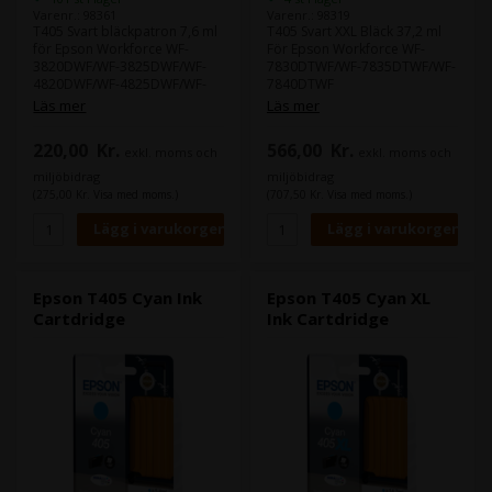
Varenr.: 98361
Varenr.: 98319
T405 Svart bläckpatron 7,6 ml
T405 Svart XXL Bläck 37,2 ml
för Epson Workforce WF-
För Epson Workforce WF-
3820DWF/WF-3825DWF/WF-
7830DTWF/WF-7835DTWF/WF-
4820DWF/WF-4825DWF/WF-
7840DTWF
4830DTWF/
Läs mer
Läs mer
220,00
Kr.
566,00
Kr.
exkl. moms och
exkl. moms och
miljöbidrag
miljöbidrag
(275,00 Kr. Visa med moms.)
(707,50 Kr. Visa med moms.)
Epson T405 Cyan Ink
Epson T405 Cyan XL
Cartdridge
Ink Cartdridge