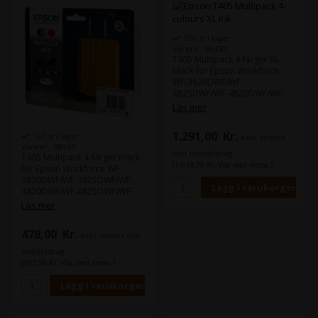
100 st i lager
Varenr.: 98370
T405 Multipack 4-färger XL-
bläck för Epson Workforce
WF-3820DWF/WF-
3825DWF/WF-4820DWF/WF-
4825DWF/WF-4830DTWF/
Läs mer
1.291,00
Kr.
101 st i lager
exkl. moms
Varenr.: 98365
och miljöbidrag
T405 Multipack 4-färger Bläck
(1.613,75 Kr. Visa med moms.)
för Epson Workforce WF-
3820DWF/WF-3825DWF/WF-
4820DWF/WF-4825DWF/WF-
4830DTWF/
Läs mer
478,00
Kr.
exkl. moms och
miljöbidrag
(597,50 Kr. Visa med moms.)