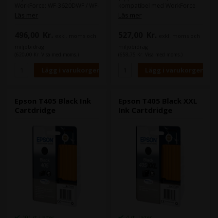
WorkForce: WF-3620DWF / WF-
kompatibel med WorkForce
3640DTWF / WF-7110DTW /
Pro WF-3720DWF / WF-
Läs mer
Läs mer
WF-7610DWF / WF-7620DTWF /
3725DWF.
496,00
Kr.
527,00
Kr.
exkl. moms och
exkl. moms och
miljöbidrag
miljöbidrag
(620,00 Kr. Visa med moms.)
(658,75 Kr. Visa med moms.)
Epson T405 Black Ink
Epson T405 Black XXL
Cartdridge
Ink Cartdridge
101 st i lager
4 st i lager