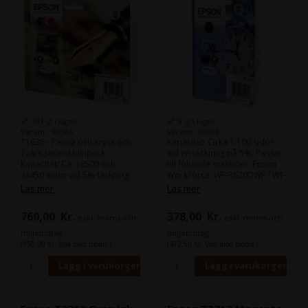
101 st i lager
9 st i lager
Varenr.: 98386
Varenr.: 98392
T1636 - Penna och Kryss och
Kapacitet: Cirka 1.100 sidor
Tvärs serienMultipack
vid en täckning på 5%. Passar
Kapacitet: Ca. 1x500 och
till följande maskiner: Epson
3x450 sidor vid 5% täckning.
WorkForce: WF-3620DWF / WF-
Passar för följande skrivare:
3640DTWF / WF-7110DTW /
Läs mer
Läs mer
Epson WorkForce WF-2540WF
WF-7610DWF / WF-7620DTWF /
/ WF-2530WF / WF-2520NF /
760,00
Kr.
378,00
Kr.
exkl. moms och
exkl. moms och
WF-2010W / WF-2510WF /
miljöbidrag
miljöbidrag
(950,00 Kr. Visa med moms.)
(472,50 Kr. Visa med moms.)