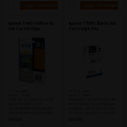
Epson T405 Yellow XL
Epson T7891 Black Ink
Ink Cartdridge
Cartridge XXL
2 st i lager
29 st i lager
Varenr.: 98369
Varenr.: 98404
T405 gul XL-bläck 14,7 ml för
Kapacitet: Ca. 4 000 sidor vid
Epson Workforce WF-
5% täckning. Passar följande
3820DWF/WF-3825DWF/WF-
maskiner: WorkForce Pro WF-
4820DWF/WF-4825DWF/WF-
5110DW / WorkForce Pro WF-
4830DTWF/
5190DW / WorkForce Pro WF-
Läs mer
Läs mer
5620DWF / WorkForce Pro WF-
5690DWF /