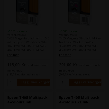
101 st i lager
101 st i lager
Varenr.: 98363
Varenr.: 98368
T405 Magenta bläckpatron 5,6
T405 Magenta XL-bläck 14,7 ml
ml För Epson Workforce WF-
för Epson WorkforceWF-
3820DWF/WF-3825DWF/WF-
3820DWF/WF-3825DWF/WF-
4820DWF/WF-4825DWF/WF-
4820DWF/WF-4825DWF/WF-
4830DTWF/
4830DTWF/
Läs mer
Läs mer
115,00
Kr.
291,00
Kr.
exkl. moms och
exkl. moms och
miljöbidrag
miljöbidrag
(143,75 Kr. Visa med moms.)
(363,75 Kr. Visa med moms.)
Epson T405 Multipack
Epson T405 Multipack
4-colours Ink
4-colours XL Ink