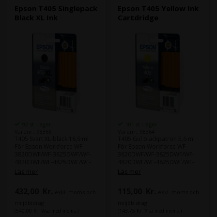
Epson T405 Singlepack
Epson T405 Yellow Ink
Black XL Ink
Cartdridge
92 st i lager
101 st i lager
Varenr.: 98366
Varenr.: 98364
T405 Svart XL-bläck 18,9 ml
T405 Gul bläckpatron 5,6 ml
För Epson Workforce WF-
För Epson Workforce WF-
3820DWF/WF-3825DWF/WF-
3820DWF/WF-3825DWF/WF-
4820DWF/WF-4825DWF/WF-
4820DWF/WF-4825DWF/WF-
4830DTWF/
4830DTWF/
Läs mer
Läs mer
432,00
Kr.
115,00
Kr.
exkl. moms och
exkl. moms och
miljöbidrag
miljöbidrag
(540,00 Kr. Visa med moms.)
(143,75 Kr. Visa med moms.)