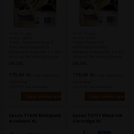
101 st i lager
101 st i lager
Varenr.: 98384
Varenr.: 98385
T1633 - Penna och Kryss &
T1634 - Penna och
Tvärs serien Magenta XL
Korsordserien Gul XL-
bläckpatron Kapacitet: Ca. 450
bläckpatron Kapacitet: Ca. 450
sidor vid 5% täckning. Passar
sidor vid 5% täckning. Passar
till följande skrivare: Epson
till följande skrivare: Epson
Läs mer
Läs mer
WorkForce WF-2540WF / WF-
WorkForce WF-2540WF / WF-
2530WF / WF-2520NF / WF-
2530WF / WF-2520NF /WF-
179,00
Kr.
179,00
Kr.
exkl. moms och
exkl. moms och
2010W / WF-2510WF /
2010W / WF-2510WF /
miljöbidrag
miljöbidrag
(223,75 Kr. Visa med moms.)
(223,75 Kr. Visa med moms.)
Epson T1636 Multipack
Epson T2711 Black Ink
4-colours XL
Cartridge XL