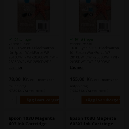
101 st i lager
101 st i lager
Varenr.: 98348
Varenr.: 98336
T03U Cyan 603 Bläckpatron
T03U Cyan 603XL Bläckpatron
för Epson WorkForce WF-
för Epson WorkForce WF-
2810DWF / WF-2830DWF / WF-
2810DWF / WF-2830DWF / WF-
2835DWF / WF-2850DWF /
2835DWF / WF-2850DWF
Expression Home XP-2100 /
Läs mer
Läs mer
XP-2105 / XP-3100 / XP-3105
XP-4100 / XP-4105
78,00
Kr.
155,00
Kr.
exkl. moms och
exkl. moms och
miljöbidrag
miljöbidrag
(97,50 Kr. Visa med moms.)
(193,75 Kr. Visa med moms.)
Epson T03U Magenta
Epson T03U Magenta
603 Ink Cartridge
603XL Ink Cartridge