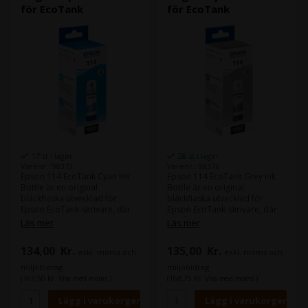
för EcoTank
för EcoTank
17 st i lager
28 st i lager
Varenr.: 98373
Varenr.: 98376
Epson 114 EcoTank Cyan Ink
Epson 114 EcoTank Grey Ink
Bottle är en original
Bottle är en original
bläckflaska utvecklad för
bläckflaska utvecklad för
Epson EcoTank-skrivare, där
Epson EcoTank-skrivare, där
du får hög utskriftskvalitet,
du får hög utskriftskvalitet,
Läs mer
Läs mer
extremt låga
extremt låga
utskriftskostnader och
utskriftskostnader och
134,00
Kr.
135,00
Kr.
exkl. moms och
exkl. moms och
problemfri påfyllning. Detta
problemfri påfyllning. Detta
cyanbläck är en del av Epson
gråa bläck är en del av Epson
miljöbidrag
miljöbidrag
Claria ET Premium-serien och
Claria ET Premium-serien och
(167,50 Kr. Visa med moms.)
(168,75 Kr. Visa med moms.)
är idealiskt för både
är idealiskt för både
färgdokument och
färgdokument och