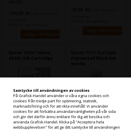
2850DWF
Läs mer
XP-2105 / XP-3100 / XP-3105
XP-4100 / XP-4105
78,00
Kr.
exkl. moms och
744,00
Kr.
exkl. moms och
miljöbidrag
miljöbidrag
(97,50 Kr. Visa med moms.)
(930,00 Kr. Visa med moms.)
Epson T03U Yellow
Epson T111 EcoTank
603XL Ink Cartridge
Pigmented Black Ink
bottle
Samtycke till användningen av cookies
På Grafisk-Handel använder vi våra egna cookies och
cookies från tredje part för optimering, statistik,
Jag handlar som
marknadsföring och för att rikta innehåll. Vi använder
cookies för att förbättra användarvänligheten på vår sida
och gör det därför ännu enklare för dig att besöka och
PRIVATKUND
använda Grafisk-Handel. Klicka på "Acceptera hela
101 st i lager
PRISER INKL. MOMS
100 st i lager
webbupplevelsen" för att ge ditt samtycke till användningen
Varenr.: 98340
Varenr.: 98344