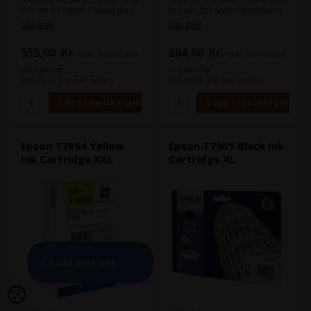
Pro WF-5110DW / WorkForce
Pro WF-5110DW / WorkForce
Pro WF-5190DW / WorkForce
Pro WF-5190DW / WorkForce
Läs mer
Läs mer
Pro WF-5620DWF / WorkForce
Pro WF-5620DWF / WorkForce
Pro WF-5690DWF /
Pro WF-5690DWF /
555,00
Kr.
604,00
Kr.
exkl. moms och
exkl. moms och
miljöbidrag
miljöbidrag
(693,75 Kr. Visa med moms.)
(755,00 Kr. Visa med moms.)
Epson T7894 Yellow
Epson T7901 Black Ink
Ink Cartridge XXL
Cartridge XL