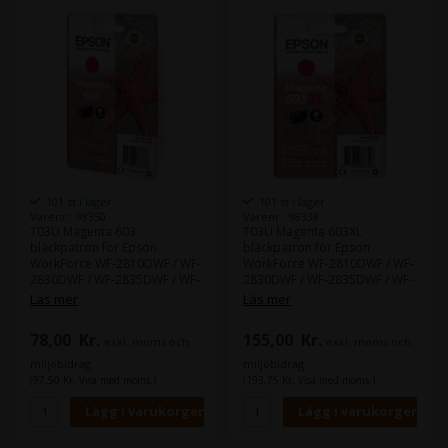
101 st i lager
101 st i lager
Varenr.: 98350
Varenr.: 98338
T03U Magenta 603
T03U Magenta 603XL
bläckpatron för Epson
bläckpatron för Epson
WorkForce WF-2810DWF / WF-
WorkForce WF-2810DWF / WF-
2830DWF / WF-2835DWF / WF-
2830DWF / WF-2835DWF / WF-
2850DWF / Expression Home
2850DWF
Läs mer
Läs mer
XP-2100 / XP-2105 / XP-3100 /
XP-3105 XP-4100 / XP-4105.
78,00
Kr.
155,00
Kr.
exkl. moms och
exkl. moms och
miljöbidrag
miljöbidrag
(97,50 Kr. Visa med moms.)
(193,75 Kr. Visa med moms.)