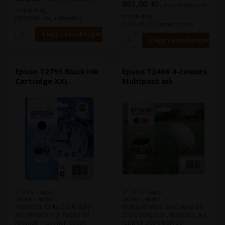
861,00
Kr.
exkl. moms och
miljöbidrag
miljöbidrag
(362,50 Kr. Visa med moms.)
(1.076,25 Kr. Visa med moms.)
Epson T2791 Black Ink
Epson T3466 4-colours
Cartridge XXL
Multipack ink
29 st i lager
101 st i lager
Varenr.: 98397
Varenr.: 98402
Kapacitet: Cirka 2 200 sidor
Multipack med svart (upp till
vid 5% täckning. Passar till
350 sidor), cyan, magenta, gul
följande maskiner: Epson
(upp till 300 sidor) och