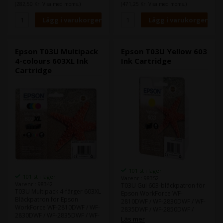
(282,50 Kr. Visa med moms.)
(471,25 Kr. Visa med moms.)
Epson T03U Multipack
Epson T03U Yellow 603
4-colours 603XL Ink
Ink Cartridge
Cartridge
101 st i lager
101 st i lager
Varenr.: 98352
Varenr.: 98342
T03U Gul 603-bläckpatron för
T03U Multipack 4-färger 603XL
Epson WorkForce WF-
Bläckpatron för Epson
2810DWF / WF-2830DWF / WF-
WorkForce WF-2810DWF / WF-
2835DWF / WF-2850DWF /
2830DWF / WF-2835DWF / WF-
Expression Home XP-2100 /
Läs mer