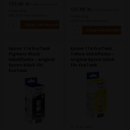
utskriftskostnader och
extremt låga
133,00
Kr.
exkl. moms och
problemfri påfyllning.
utskriftskostnader och
127,00
Kr.
Detta Magenta-bläck är en del
exkl. moms och
problemfri påfyllning. Detta
miljöbidrag
av Epson Claria ET Premium-
Foto Svart-bläck ingår i Epson
(166,25 Kr. Visa med moms.)
miljöbidrag
serien och är idealiskt för
Claria ET Premium-serien och
(158,75 Kr. Visa med moms.)
både färgdokument och
är idealiskt för både
fotoutskrifter av hög kvalitet.
färgdokument och
högkvalitativa fotoutskrifter.
Epson 114 EcoTank
Epson 114 EcoTank
Pigment Black
Yellow bläckflaska –
bläckflaska – original
original Epson-bläck
Epson-bläck för
för EcoTank
EcoTank
23 st i lager