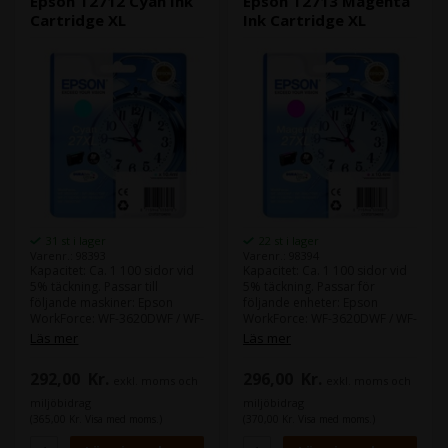
Epson T2712 Cyan Ink
Epson T2713 Magenta
Cartridge XL
Ink Cartridge XL
31 st i lager
22 st i lager
Varenr.: 98393
Varenr.: 98394
Kapacitet: Ca. 1 100 sidor vid
Kapacitet: Ca. 1 100 sidor vid
5% täckning. Passar till
5% täckning. Passar för
följande maskiner: Epson
följande enheter: Epson
WorkForce: WF-3620DWF / WF-
WorkForce: WF-3620DWF / WF-
3640DTWF / WF-7110DTW /
3640DTWF / WF-7110DTW /
Läs mer
Läs mer
WF-7610DWF / WF-7620DTWF /
WF-7610DWF / WF-7620DTWF /
292,00
Kr.
296,00
Kr.
exkl. moms och
exkl. moms och
miljöbidrag
miljöbidrag
(365,00 Kr. Visa med moms.)
(370,00 Kr. Visa med moms.)