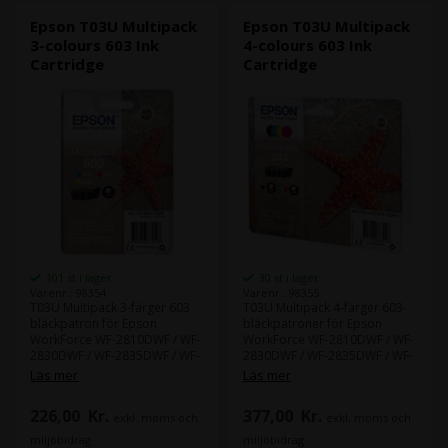
Epson T03U Multipack
Epson T03U Multipack
3-colours 603 Ink
4-colours 603 Ink
Cartridge
Cartridge
101 st i lager
30 st i lager
Varenr.: 98354
Varenr.: 98355
T03U Multipack 3-färger 603
T03U Multipack 4-färger 603-
bläckpatron för Epson
bläckpatroner för Epson
WorkForce WF-2810DWF / WF-
WorkForce WF-2810DWF / WF-
2830DWF / WF-2835DWF / WF-
2830DWF / WF-2835DWF / WF-
2850DWF / Expression Home
2850DWF / Expression Home
Läs mer
Läs mer
XP-2100 / XP-2105 / XP-3100 /
XP-2100 / XP-2105 / XP-3100 /
XP-3105 XP-4100 / XP-4105
XP-3105 XP-4100 / XP-4105
226,00
Kr.
377,00
Kr.
exkl. moms och
exkl. moms och
miljöbidrag
miljöbidrag