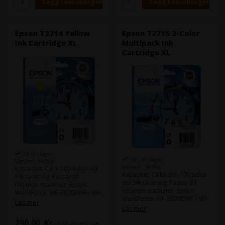
Epson T2714 Yellow
Epson T2715 3-Color
Ink Cartridge XL
Multipack Ink
Cartridge XL
35 st i lager
101 st i lager
Varenr.: 98395
Varenr.: 98396
Kapacitet: Ca. 1 100 sidor vid
Kapacitet: Cirka 3x1.100 sidor
5% täckning. Passar till
vid 5% täckning. Passar till
följande maskiner: Epson
följande maskiner: Epson
WorkForce: WF-3620DWF / WF-
WorkForce: WF-3620DWF / WF-
3640DTWF / WF-7110DTW /
Läs mer
3640DTWF / WF-7110DTW /
Läs mer
WF-7610DWF / WF-7620DTWF /
WF-7610DWF / WF-7620DTWF /
290,00
Kr.
exkl. moms och