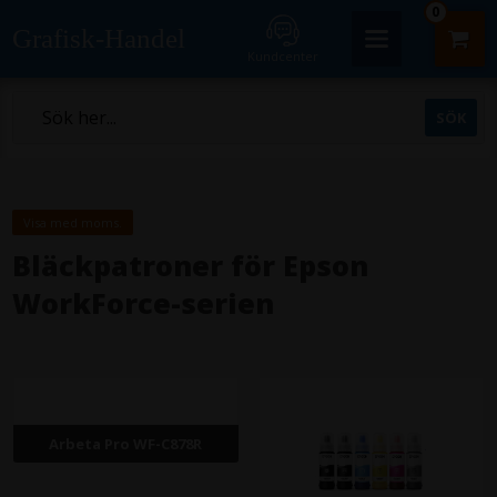
0
Grafisk-Handel
Kundcenter
Visa med moms.
Bläckpatroner för Epson
WorkForce-serien
Arbeta Pro WF-C878R