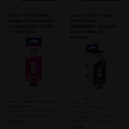
högkvalitativa fotoutskrifter.
fotoutskrifter av hög kvalitet.
Epson 114 EcoTank
Epson 114 EcoTank
Magenta bläckflaska –
Photo Black
original Epson-bläck
bläckflaska – original
för EcoTank
Epson-bläck för
EcoTank
14 st i lager
Varenr.: 98374
11 st i lager
Epson 114 EcoTank Magenta
Varenr.: 98372
Ink Bottle är en
Epson 114 EcoTank Foto Svart
originalbläckflaska utvecklad
Bläckflaska är en
för Epson EcoTank-skrivare,
originalbläckflaska utvecklad
där du får hög utskriftskvalitet,
Läs mer
för Epson EcoTank-skrivare,
extremt låga
där du får hög utskriftskvalitet,
Läs mer