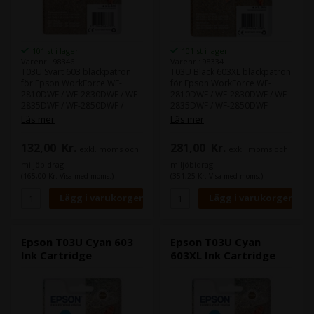
101 st i lager
101 st i lager
Varenr.: 98346
Varenr.: 98334
T03U Svart 603 bläckpatron
T03U Black 603XL bläckpatron
för Epson WorkForce WF-
för Epson WorkForce WF-
2810DWF / WF-2830DWF / WF-
2810DWF / WF-2830DWF / WF-
2835DWF / WF-2850DWF /
2835DWF / WF-2850DWF
Expression Home XP-2100 /
Läs mer
Läs mer
XP-2105 / XP-3100 / XP-3105
XP-4100 / XP-4105
132,00
Kr.
281,00
Kr.
exkl. moms och
exkl. moms och
miljöbidrag
miljöbidrag
(165,00 Kr. Visa med moms.)
(351,25 Kr. Visa med moms.)
Epson T03U Cyan 603
Epson T03U Cyan
Ink Cartridge
603XL Ink Cartridge