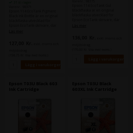
Varenr.: 98375
31 st i lager
Epson 114 EcoTank Gul
Varenr.: 98371
Bläckflaska är en original
Epson 114 EcoTank Pigment
bläckflaska utvecklad för
Black Ink Bottle är en original
Epson EcoTank-skrivare, där
bläckflaska utvecklad för
du får hög utskriftskvalitet,
Epson EcoTank-skrivare, där
Läs mer
extremt låga
du får hög utskriftskvalitet,
Läs mer
utskriftskostnader och
extremt låga
136,00
Kr.
exkl. moms och
problemfri påfyllning. Denna
utskriftskostnader och
127,00
Kr.
gula bläck ingår i Epson Claria
exkl. moms och
problemfri påfyllning. Detta
miljöbidrag
ET Premium-serien och är
Pigment Black-bläck är en del
(170,00 Kr. Visa med moms.)
miljöbidrag
idealisk för både
av Epson Claria ET Premium-
(158,75 Kr. Visa med moms.)
färgdokument och
serien och är idealiskt för
högkvalitativa fotoutskrifter.
både färgdokument och
högkvalitativa fotoutskrifter.
Epson T03U Black 603
Epson T03U Black
Ink Cartridge
603XL Ink Cartridge