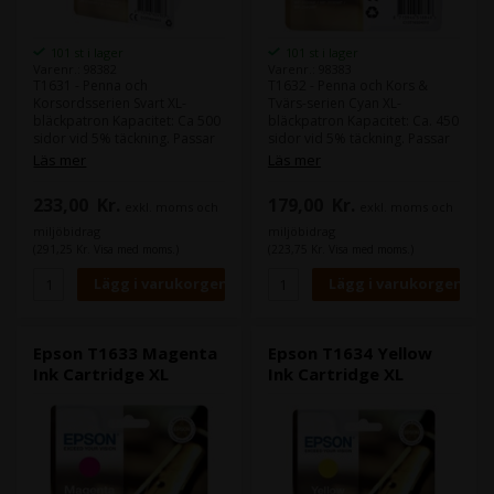
101 st i lager
101 st i lager
Varenr.: 98382
Varenr.: 98383
T1631 - Penna och
T1632 - Penna och Kors &
Korsordsserien Svart XL-
Tvärs-serien Cyan XL-
bläckpatron Kapacitet: Ca 500
bläckpatron Kapacitet: Ca. 450
sidor vid 5% täckning. Passar
sidor vid 5% täckning. Passar
till följande skrivare: Epson
till följande skrivare: Epson
Läs mer
Läs mer
WorkForce WF-2540WF / WF-
WorkForce WF-2540WF / WF-
2530WF / WF-2520NF / WF-
2530WF / WF-2520NF / WF-
233,00
Kr.
179,00
Kr.
exkl. moms och
exkl. moms och
2010W / WF-2510WF /
2010W / WF-2510WF /
miljöbidrag
miljöbidrag
(291,25 Kr. Visa med moms.)
(223,75 Kr. Visa med moms.)
Epson T1633 Magenta
Epson T1634 Yellow
Ink Cartridge XL
Ink Cartridge XL