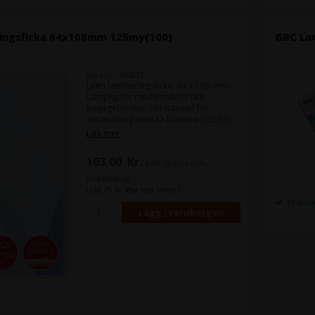
A3-storlek - Förpackningsstorlek: 100
ingsficka 64x108mm 125my(100)
GBC La
Varenr.: 104212
Liten lamineringsficka, 64 x 108 mm.
Lämplig för medlemskort och
bagagebrickor. Förstansad för
användning med ID-klämma (33553).
Högblank, 100 fickor Rundade hörn
Läs mer
tätar effektivt och ger en fin finish
Perfekt för alla lamineringsmaskiner
103,00
Kr.
exkl. moms och
miljöbidrag
(128,75 Kr. Visa med moms.)
10 st i 