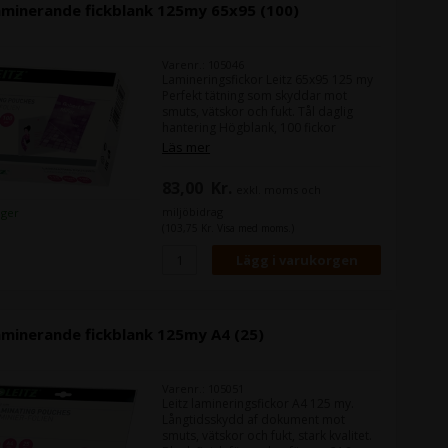
aminerande fickblank 125my 65x95 (100)
Varenr.: 105046
Lamineringsfickor Leitz 65x95 125 my
Perfekt tätning som skyddar mot
smuts, vätskor och fukt. Tål daglig
hantering Högblank, 100 fickor
Rundade hörn tätar effektivt och ger
Läs mer
en fin finish Perfekt för alla
lamineringsmaskiner
83,00
Kr.
exkl. moms och
miljöbidrag
lager
(103,75 Kr. Visa med moms.)
aminerande fickblank 125my A4 (25)
Varenr.: 105051
Leitz lamineringsfickor A4 125 my.
Långtidsskydd af dokument mot
smuts, vätskor och fukt, stark kvalitet.