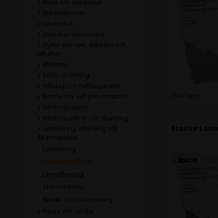
Block och blanketter
Bläckpatroner
Coverplus
Dokumentförstörare
Dymo-skrivare, etiketter och
tillbehör
Etiketter
Extra utrustning
Hålslag och häftapparater
Slut i lager
Konferens och presentation
Kontorspapper
Kontorsutskrift och skanning
Esselte Lami
Laminering, Inbinding och
Skärmaskiner
Laminering
Lamineringfickor
Limindbinding
Skärmaskiner
Spiral- och bokbindning
Packa och skicka