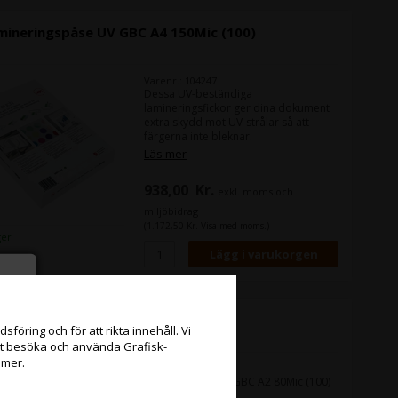
mineringspåse UV GBC A4 150Mic (100)
Varenr.: 104247
Dessa UV-beständiga
lamineringsfickor ger dina dokument
extra skydd mot UV-strålar så att
färgerna inte bleknar.
Läs mer
938,00
Kr.
exkl. moms och
miljöbidrag
(1.172,50 Kr. Visa med moms.)
ger
mineringsväska GBC A2 80Mic (100)
föring och för att rikta innehåll. Vi
att besöka och använda Grafisk-
 mer.
Varenr.: 104245
Lamineringspåse GBC A2 80Mic (100)