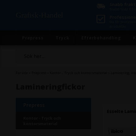
Snabb frakt
Snabb frakt frå
Grafisk-Handel
Professionel
Du får professio
produkter
Prepress
Tryck
Efterbehandling
K
Forside
»
Prepress
»
Kontor - Tryck och kontorsmaterial
»
Laminering, In
Lamineringfickor
Prepress
Esselte Lami
Kontor - Tryck och
kontorsmaterial