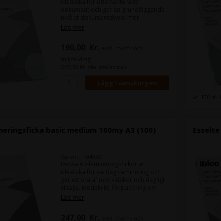
idealiska för ofta hanterade
dokument och ger en grundläggande
nivå af dokumentskydd mot
fingeravtryck och vätskor. Lättvikt.
Läs mer
Förpackning om 100. - Glänsande
finish. - Laminera papper, foton,
190,00
Kr.
exkl. moms och
skolmaterial, konst med mera. -
Hållbar och lätt att rengöra - Lätt att
miljöbidrag
anpassa till icke-standardiserade
(237,50 Kr. Visa med moms.)
former - Rundade hörn för enkel
hantering - Kompatibel med alla
populära märken av hetlaminatorer -
För bästa resultat, ställ in din
176 st i
laminator på 75/80 mikron -A3-storlek
- Förpackningsstorlek: 100
neringsficka basic medium 100my A3 (100)
Esselte
Varenr.: 104933
Dessa A3-lamineringsfickor är
idealiska för vardagslaminering och
ger ett bra af mot vätskor och dagligt
slitage. Medelvikt. Förpackning om
100. - Glänsande finish. - Laminera
Läs mer
papper, foton, skolmaterial, konst
med mera. - Hållbar och lätt att
247,00
Kr.
exkl. moms och
rengöra - Lätt att anpassa till icke-