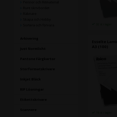
Pennor och Ritmaterial
Runt skrivbordet
Räknare
Skapa och Hobby
32 st i lager
Sortera och förvara
Arkivering
Esselte Lam
A3 (100)
Just Normlicht
Pantone Färgkartor
Storformatskrivare
Inkjet Bläck
RIP Lösningar
Etikettskrivare
Scannere
16 st i lager