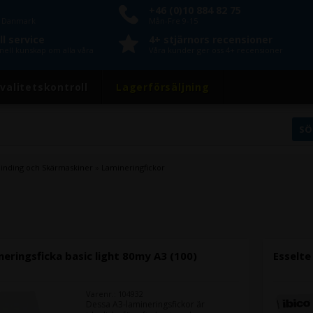
+46 (0)10 884 82 75
n Danmark
Mån-Fre 9-15
l service
4+ stjärnors recensioner
nell kunskap om alla våra
Våra kunder ger oss 4+ recensioner
valitetskontroll
Lagerförsäljning
binding och Skärmaskiner
»
Lamineringfickor
neringsficka basic light 80my A3 (100)
Esselte
Varenr.: 104932
Dessa A3-lamineringsfickor är