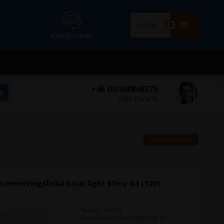
0,00 Kr.
0
Kundcenter
+46 (0)108848275
Mån-Fre 9-15
Visa med moms.
 Lamineringsficka basic light 80my A4 (100)
Varenr.: 104929
Dessa A4-lamineringsfickor är