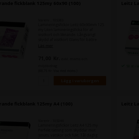
rande fickblank 125my 60x90 (100)
Leitz L
Varenr.: 105383
Lamineringsfickor Leitz 60x90mm 125
my Liten lamineringsficka för af
visitkort och liknande. Långvarigt
skydd af visitkort Glans för bättre
färgåtergivning Rundade hörn tätar
Läs mer
effektivt och ger en snygg finish
Perfekt för alla lamineringsmaskiner
71,00
Kr.
exkl. moms och
miljöbidrag
50 st i 
(88,75 Kr. Visa med moms.)
rande fickblank 125my A4 (100)
Leitz L
Varenr.: 105044
Lamineringsfickor Leitz A4 125 my
Perfekt tätning som skyddar mot
smuts, vätskor och fukt. Tål daglig