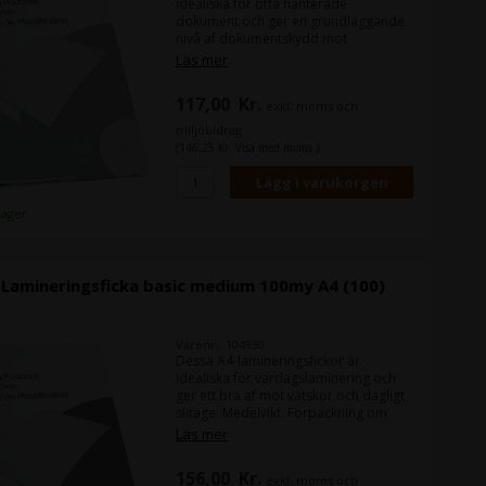
idealiska för ofta hanterade
dokument och ger en grundläggande
nivå af dokumentskydd mot
fingeravtryck och vätskor. Lättvikt.
Läs mer
Förpackning om 100. - Glänsande
finish. - Laminera papper, foton,
117,00
Kr.
exkl. moms och
skolmaterial, konst med mera. -
Hållbar och lätt att rengöra - Lätt att
miljöbidrag
anpassa till icke-standardiserade
(146,25 Kr. Visa med moms.)
former - Rundade hörn för enkel
hantering - Kompatibel med alla
populära märken av hetlaminatorer -
För bästa resultat, ställ in din
 lager
laminator på 75/80 mikron - A4-
storlek - Förpackningsstorlek: 100
 Lamineringsficka basic medium 100my A4 (100)
Varenr.: 104930
Dessa A4-lamineringsfickor är
idealiska för vardagslaminering och
ger ett bra af mot vätskor och dagligt
slitage. Medelvikt. Förpackning om
100. - Glänsande finish. - Laminera
Läs mer
papper, foton, skolmaterial, konst
med mera. - Hållbar och lätt att
156,00
Kr.
exkl. moms och
rengöra - Lätt att anpassa till icke-