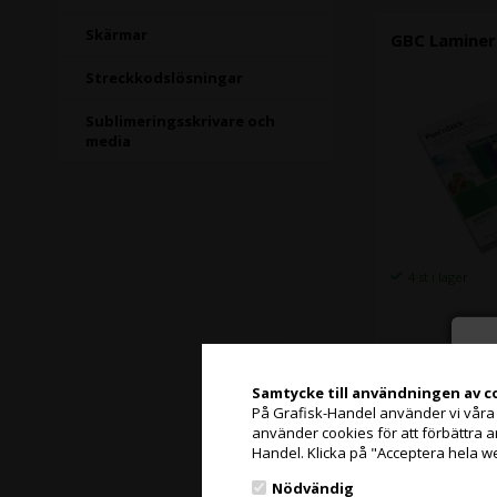
Skärmar
GBC Laminer
Streckkodslösningar
Sublimeringsskrivare och
media
4 st i lager
Samtycke till användningen av c
GBC Laminer
På Grafisk-Handel använder vi våra eg
använder cookies för att förbättra 
Handel. Klicka på "Acceptera hela w
Nödvändig