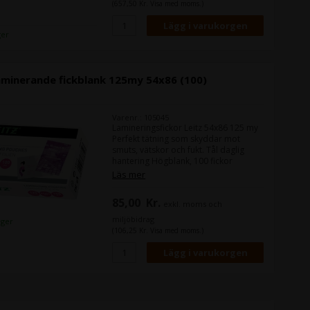
gör det enkelt att rulla ihop det
(657,50 Kr. Visa med moms.)
laminerade dokumentet Möjligt att
laminera i löpbanor och flera
dokument samtidigt Passar t.ex. för:
ger
Leitz CS9 Office laminator Leitz CS9E
Electric Office laminator
aminerande fickblank 125my 54x86 (100)
Varenr.: 105045
Lamineringsfickor Leitz 54x86 125 my
Perfekt tätning som skyddar mot
smuts, vätskor och fukt. Tål daglig
hantering Högblank, 100 fickor
Rundade hörn tätar effektivt och ger
Läs mer
en fin finish Perfekt för alla
lamineringsmaskiner
85,00
Kr.
exkl. moms och
miljöbidrag
lager
(106,25 Kr. Visa med moms.)