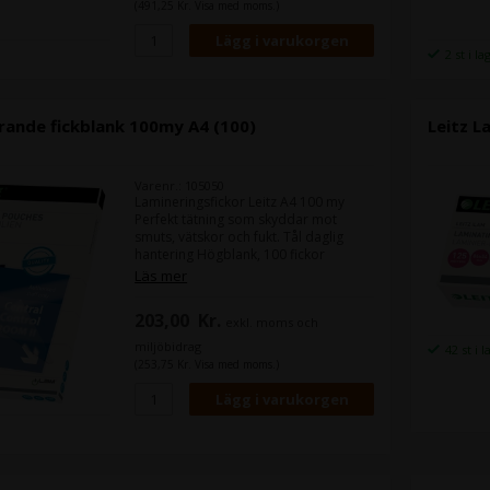
gör det enkelt att rulla ihop det
(491,25 Kr. Visa med moms.)
laminerade dokumentet Möjligt att
laminera i löpbanor och flera
dokument samtidigt Passar t.ex. för:
2 st i la
Leitz CS9 Office laminator Leitz CS9E
Electric Office laminator
rande fickblank 100my A4 (100)
Leitz L
Varenr.: 105050
Lamineringsfickor Leitz A4 100 my
Perfekt tätning som skyddar mot
smuts, vätskor och fukt. Tål daglig
hantering Högblank, 100 fickor
Rundade hörn tätar effektivt och ger
Läs mer
en fin finish Perfekt för alla
lamineringsmaskiner
203,00
Kr.
exkl. moms och
miljöbidrag
42 st i 
(253,75 Kr. Visa med moms.)