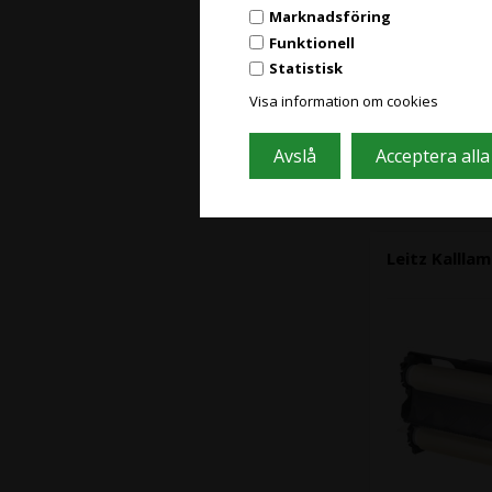
Marknadsföring
Funktionell
Statistisk
Visa information om cookies
Slut i lager
Leitz Kallla