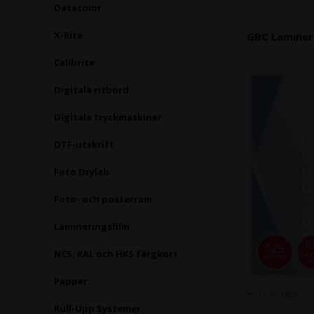
Datacolor
X-Rite
GBC Laminer
Calibrite
Digitala ritbord
Digitala tryckmaskiner
DTF-utskrift
Foto Drylab
Foto- och posterram
Lamineringsfilm
NCS, RAL och HKS färgkort
Papper
11 st i lager
Rull-Upp Systemer