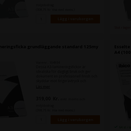
standardiserade former - Rundade
miljöbidrag
hörn för enkel hantering - Kompatibel
(308,75 Kr. Visa med moms.)
med alla populära märken av
hetlaminatorer - För bästa resultat,
ställ in din laminator på 100 mikron -
A3-storlek - Förpackningsstorlek: 100
Slut i lager
ineringsficka grundläggande standard 125my
Esselt
A4 (100
Varenr.: 104934
Dessa A3-lamineringsfickor är
idealiska för dagligt bruk och ger
dokument en professionell finish och
skyddar mot fingeravtryck och
vätskor. Standardvikt. Förpackning om
Läs mer
100. - Glänsande finish. - Laminera
papper, foton, skolmaterial, konst
319,00
Kr.
exkl. moms och
med mera. - Hållbar och lätt att
rengöra - Lätt att anpassa till icke-
miljöbidrag
standardiserade former - Rundade
(398,75 Kr. Visa med moms.)
hörn för enkel hantering - Kompatibel
med alla populära märken av
hetlaminatorer - För bästa resultat,
64 st i 
ställ in din laminator på 125 mikron -