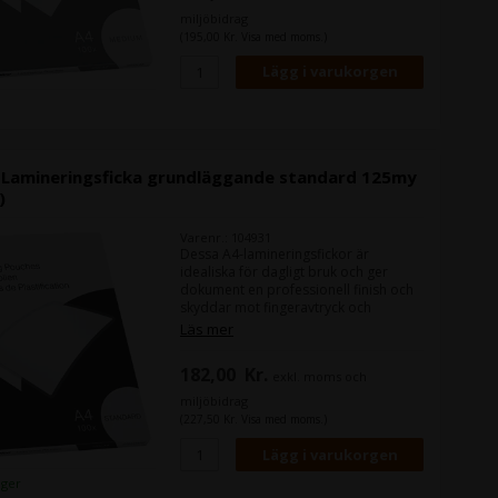
standardiserade former - Rundade
miljöbidrag
hörn för enkel hantering - Kompatibel
(195,00 Kr. Visa med moms.)
med alla populära märken av
hetlaminatorer - För bästa resultat,
ställ in din laminator på 100 mikron -
A4-storlek - Förpackningsstorlek: 100
e Lamineringsficka grundläggande standard 125my
)
Varenr.: 104931
Dessa A4-lamineringsfickor är
idealiska för dagligt bruk och ger
dokument en professionell finish och
skyddar mot fingeravtryck och
vätskor. Standardvikt. Förpackning om
Läs mer
100. - Glänsande finish. - Laminera
papper, foton, skolmaterial, konst
182,00
Kr.
exkl. moms och
med mera. - Hållbar och lätt att
rengöra - Lätt att anpassa till icke-
miljöbidrag
standardiserade former - Rundade
(227,50 Kr. Visa med moms.)
hörn för enkel hantering - Kompatibel
med alla populära märken av
hetlaminatorer - För bästa resultat
lager
ställ in din laminator på 125 mikron -