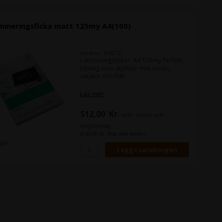
A4-storlek - Förpackningsstorlek: 100
mineringsficka matt 125my A4(100)
Varenr.: 104213
Lamineringsfickor. A4 125my Perfekt
tätning som skyddar mot smuts,
vätskor och fukt.
Läs mer
512,00
Kr.
exkl. moms och
miljöbidrag
(640,00 Kr. Visa med moms.)
lager