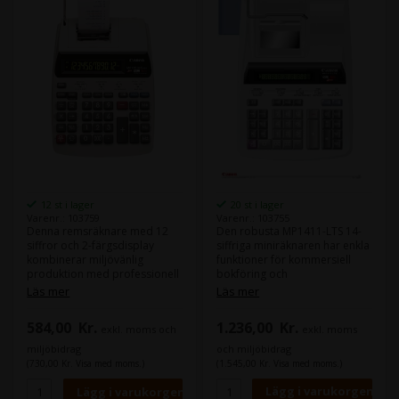
20 st i lager
12 st i lager
Varenr.: 103755
Varenr.: 103759
Den robusta MP1411-LTS 14-
Denna remsräknare med 12
siffriga miniräknaren har enkla
siffror och 2-färgsdisplay
funktioner för kommersiell
kombinerar miljövänlig
bokföring och
produktion med professionell
momsberäkning för att
prestanda. Affärs-, moms- och
Läs mer
Läs mer
förbättra effektiviteten på
valutaomvandlingsfunktioner
kontoret - komplett med
gör det mer effektivt.
1.236,00
Kr.
584,00
Kr.
exkl. moms
exkl. moms och
bekvämt 2-färgsbandsutskrift.
Strömkälla: AC (ingår)
Funktioner Strip-kalkylator
och miljöbidrag
miljöbidrag
med 14 siffror och färgband
(1.545,00 Kr. Visa med moms.)
(730,00 Kr. Visa med moms.)
med två färger Funktioner för
faktura- och momsberäkning