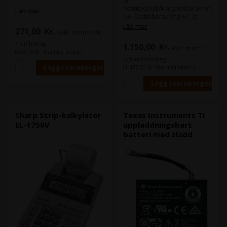
Ja
Kostnad/Sälj/Marginalberäkning:
Läs mer
Nej Skatteberäkning +/-: Ja
Minne: 4 nycklar
Läs mer
271,00
Kr.
exkl. moms och
Dubbelnollknapp (00): Ja 3-
siffrig interpunktion: Ja
miljöbidrag
1.150,00
Kr.
exkl. moms
Tid/Dag Funktion: Ja Procent
(338,75 Kr. Visa med moms.)
(%): Ja Teckenändring (+/-): Ja
och miljöbidrag
Korrigeringsnyckel (->): Ja
(1.437,50 Kr. Visa med moms.)
Totalsumma (GT): Ja Mark-up/-
down (MU): Ja Genomsnittlig
beräkning: Ja Objekträknare: Ja
Återuppta Funktion: Ja
Decimalinställning : F, 6, 3, 2, 1,
0, A Runda upp/ner: Ja Utskrift:
Sharp Strip-kalkylator
Texas Instruments TI
Utskriftsfärger: Black , Red
EL-1750V
uppladdningsbart
Utskriftshastighet: 4,3
batteri med sladd
rader/sek. Pappersrulle
(storlek) Standard (58 x 80
mm) Färgband: Ja Bläckrulle:
Nej Automatisk
avstängningsfunktion: Ja AC-
adapter ingår: Ja Mått: 327 x
221 x 78 mm