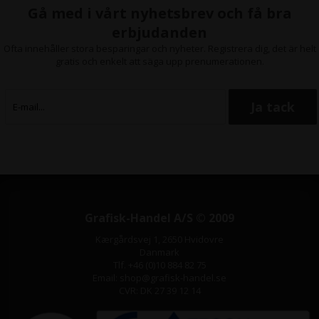
Gå med i vårt nyhetsbrev och få bra
erbjudanden
Ofta innehåller stora besparingar och nyheter. Registrera dig, det är helt
gratis och enkelt att säga upp prenumerationen.
Grafisk-Handel A/S © 2009
Kærgårdsvej 1, 2650 Hvidovre
Danmark
Tlf. +46 (0)10 884 82 75
Email: shop@grafisk-handel.se
CVR: DK 27 39 12 14