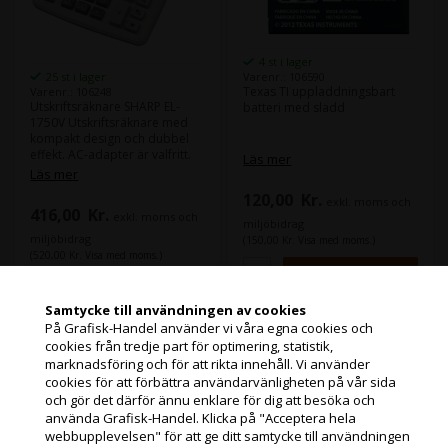
4 st i lager
25 st i lager
Varenr.: 106590
Texas TI uppladdningsbart
Varenr.: 106248
Utskriftsräknare SHARP EL-
batteri med sladd
1750V Utskriftsräknare med
kompakt design och dubbel
effekt. AC-adapter är valfritt.
Läs mer
Displaytyp: LCD Antal
Läs mer
displaysiffror: 12 Batterityp:
120,00
Kr.
AA x 4, CR2032 1x Automatisk
exkl. moms och
416,00
Kr.
exkl. moms och
avstängning: nej
miljöbidrag
Utskriftsfärger: Black , Red
miljöbidrag
(150,00 Kr. Visa med moms.)
Utskriftshastighet: 2,0
(520,00 Kr. Visa med moms.)
rader/sek. Pappersrulle
(storlek): Standard (58 x 80
mm) bläckrulle: EA-772R
Samtycke till användningen av cookies
På Grafisk-Handel använder vi våra egna cookies och
cookies från tredje part för optimering, statistik,
Texas Instruments TI
Jag handlar som
marknadsföring och för att rikta innehåll. Vi använder
uppladdningsbart
cookies för att förbättra användarvänligheten på vår sida
batteri trådlöst
och gör det därför ännu enklare för dig att besöka och
PRIVATKUND
använda Grafisk-Handel. Klicka på "Acceptera hela
PRISER INKL. MOMS
webbupplevelsen" för att ge ditt samtycke till användningen