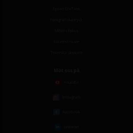
Epson EcoTank
Fotografiska tryck
Miljön i fokus
Etikettskrivare
Tekniska skrivare
Möt oss på
Youtube
Instagram
Facebook
Linkedin