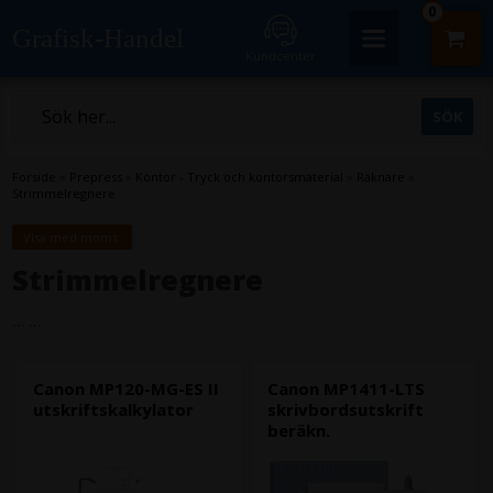
0
Grafisk-Handel
Kundcenter
Forside
»
Prepress
»
Kontor - Tryck och kontorsmaterial
»
Räknare
»
Strimmelregnere
Visa med moms.
Strimmelregnere
```
```
Canon MP120-MG-ES II
Canon MP1411-LTS
utskriftskalkylator
skrivbordsutskrift
beräkn.