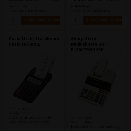
silvermetallic finish.
finish. Pappersrulle och
Fördelar:•Kalkylator med 12-
batterier ingår, adapter måste
miljöbidrag
miljöbidrag
siffrig utskrift•Tidsbesparande
köpas separat.
(445,00 Kr. Visa med moms.)
(567,50 Kr. Visa med moms.)
skatt-, affärs- och
valutaomvandlingsfunktioner•Tydlig
LCD-skärm och
tangentbord•Intern och extern
af •Drift av både batteri och
elnät (adapter tillval)•Låg
Casio Utskriftsräknare
Sharp Strip
batterispänningsindikator
Casio HR-8RCE
Miniräknare SH-
EL2607PGGYSE
21 st i lager
Varenr.: 103769
Utskriftsräknare Casio HR-
3 st i lager
8RCE casio2023kampanj
Varenr.: 106257
Funktioner:Valutaomvandling: