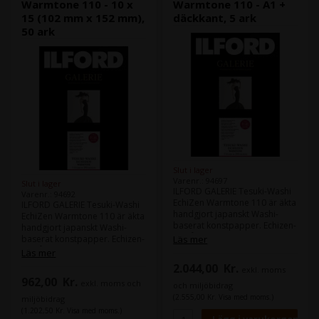
Warmtone 110 - 10 x
Warmtone 110 - A1 +
15 (102 mm x 152 mm),
däckkant, 5 ark
50 ark
Slut i lager
Varenr.: 94697
Slut i lager
ILFORD GALERIE Tesuki-Washi
Varenr.: 94692
EchiZen Warmtone 110 är äkta
ILFORD GALERIE Tesuki-Washi
handgjort japanskt Washi-
EchiZen Warmtone 110 är äkta
baserat konstpapper. Echizen-
handgjort japanskt Washi-
området, som producerar
baserat konstpapper. Echizen-
Läs mer
baspapper, har en washi-
området, som producerar
Läs mer
historia på 1500 år.
baspapper, har en washi-
2.044,00
Kr.
exkl. moms
Washi är omsorgsfullt
historia på 1500 år.
962,00
Kr.
tillverkad handgjord och en
exkl. moms och
Washi är omsorgsfullt
och miljöbidrag
efter en uppskattas den av
tillverkad handgjord och en
(2.555,00 Kr. Visa med moms.)
miljöbidrag
många konstnärer för sin
efter en uppskattas den av
(1.202,50 Kr. Visa med moms.)
kvalitet och behovet av deras
många konstnärer för sin