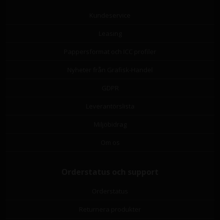
Kundeservice
Leasing
Pappersformat och ICC profiler
Nyheter från Grafisk-Handel
GDPR
Leverantörslista
Miljöbidrag
Om os
Orderstatus och support
Orderstatus
Returnera produkter