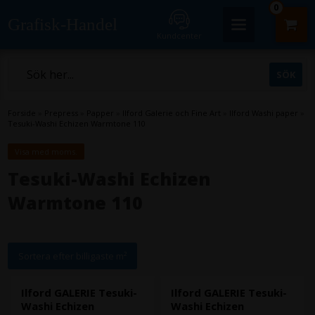
0
Grafisk-Handel
Kundcenter
Forside
»
Prepress
»
Papper
»
Ilford Galerie och Fine Art
»
Ilford Washi paper
»
Tesuki-Washi Echizen Warmtone 110
Visa med moms.
Tesuki-Washi Echizen
Warmtone 110
Sortera efter billigaste m²
Ilford GALERIE Tesuki-
Ilford GALERIE Tesuki-
Washi Echizen
Washi Echizen