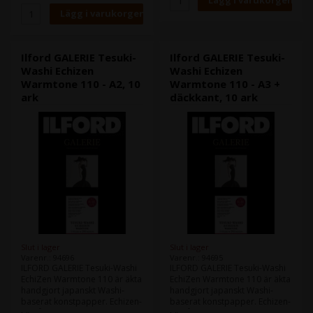
konstverk.
kvalitet och behovet av deras
Tesuki-Washi EchiZen
konstverk.
Warmtone 110 kan utföra
Tesuki-Washi EchiZen
djupa svarta och varmvita
Warmtone 110 kan utföra
bläckstråleutskrifter med en
djupa svarta och varmvita
Ilford GALERIE Tesuki-
Ilford GALERIE Tesuki-
naturlig handgjord textur, med
bläckstråleutskrifter med en
Washi Echizen
Washi Echizen
ILFORDs originalbeläggning.
naturlig handgjord textur, med
Warmtone 110 - A2, 10
Warmtone 110 - A3 +
Egenskaper:
ILFORDs originalbeläggning.
ark
däckkant, 10 ark
- Äkta handgjort japanskt
Egenskaper:
papper
- Äkta handgjort japanskt
- Består av en blandning av
papper
Kozo 40% och hampa 60%
- Består av en blandning av
fiber
Kozo 40% och hampa 60%
- Unik strukturerad yta
fiber
- Särskilt lämplig för svartvita
- Unik strukturerad yta
foton
- Särskilt lämplig för svartvita
foton
Yta: Texturerad Matt
Ytvikt: 110 g/m²
Yta: Texturerad Matt
Ytvikt: 110 g/m²
Slut i lager
Slut i lager
Varenr.: 94696
Varenr.: 94695
ILFORD GALERIE Tesuki-Washi
ILFORD GALERIE Tesuki-Washi
EchiZen Warmtone 110 är äkta
EchiZen Warmtone 110 är äkta
handgjort japanskt Washi-
handgjort japanskt Washi-
baserat konstpapper. Echizen-
baserat konstpapper. Echizen-
området, som producerar
området, som producerar