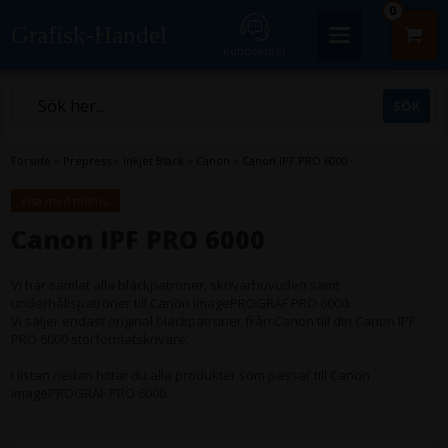
0
Grafisk-Handel
Kundcenter
Forside
»
Prepress
»
Inkjet Bläck
»
Canon
»
Canon IPF PRO 6000
Visa med moms.
Canon IPF PRO 6000
Vi har samlat alla bläckpatroner, skrivarhuvuden samt
underhållspatroner till Canon imagePROGRAF PRO 6000.
Vi säljer endast original bläckpatroner från Canon till din Canon IPF
PRO 6000 storformatskrivare.
I listan nedan hittar du alla produkter som passar till Canon
imagePROGRAF PRO 6000.