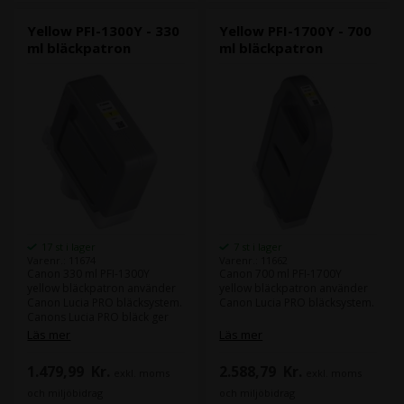
Yellow PFI-1300Y - 330
Yellow PFI-1700Y - 700
ml bläckpatron
ml bläckpatron
17 st i lager
7 st i lager
Varenr.: 11674
Varenr.: 11662
Canon 330 ml PFI-1300Y
Canon 700 ml PFI-1700Y
yellow bläckpatron använder
yellow bläckpatron använder
Canon Lucia PRO bläcksystem.
Canon Lucia PRO bläcksystem.
Canons Lucia PRO bläck ger
god density i din färger och
Canons Lucia PRO bläck ger
Läs mer
Läs mer
leverera större färgrum.
god density i din färger och
leverera större färgrum.
1.479,99
Kr.
2.588,79
Kr.
exkl. moms
exkl. moms
Innehåll:
330 ml
Typ:
Canon Lucia PRO
och miljöbidrag
och miljöbidrag
Färg:
Yellow