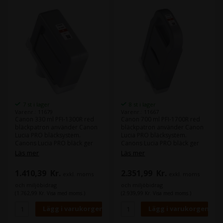
7 st i lager
8 st i lager
Varenr.: 11679
Varenr.: 11667
Canon 330 ml PFI-1300R red
Canon 700 ml PFI-1700R red
bläckpatron använder Canon
bläckpatron använder Canon
Lucia PRO bläcksystem.
Lucia PRO bläcksystem.
Canons Lucia PRO bläck ger
Canons Lucia PRO bläck ger
god density i din färger och
god density i din färger och
Läs mer
Läs mer
leverera större färgrum.
leverera större färgrum.
1.410,39
Kr.
2.351,99
Kr.
exkl. moms
exkl. moms
Innehåll:
330 ml
Innehåll:
700 ml
Typ:
Canon Lucia PRO
Typ:
Canon Lucia PRO
och miljöbidrag
och miljöbidrag
Färg:
Red
Färg:
Red
(1.762,99 Kr. Visa med moms.)
(2.939,99 Kr. Visa med moms.)