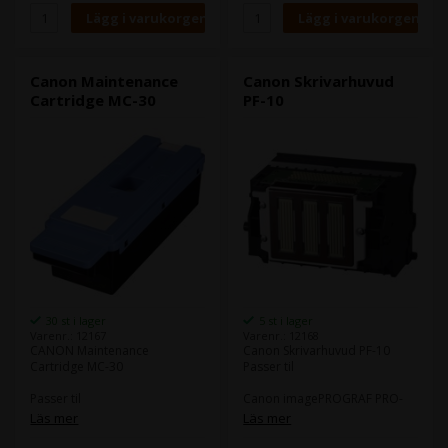
Canon Maintenance
Canon Skrivarhuvud
Cartridge MC-30
PF-10
30 st i lager
5 st i lager
Varenr.: 12167
Varenr.: 12168
CANON Maintenance
Canon Skrivarhuvud PF-10
Cartridge MC-30
Passer til
Passer til
Canon imagePROGRAF PRO-
1000
Läs mer
Läs mer
Canon imagePROGRAF PRO-
2000