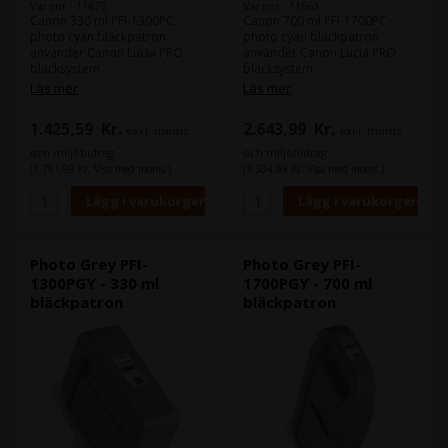
Varenr.: 11675
Varenr.: 11663
Canon 330 ml PFI-1300PC
Canon 700 ml PFI-1700PC
photo cyan bläckpatron
photo cyan bläckpatron
använder Canon Lucia PRO
använder Canon Lucia PRO
bläcksystem.
bläcksystem.
Canons Lucia PRO bläck ger
Canons Lucia PRO bläck ger
Läs mer
Läs mer
god density i din färger och
god density i din färger och
leverera större färgrum.
leverera större färgrum.
1.425,59
Kr.
2.643,99
Kr.
exkl. moms
exkl. moms
Innehåll:
330 ml
Innehåll:
700 ml
och miljöbidrag
och miljöbidrag
Typ:
Canon Lucia PRO
Typ:
Canon Lucia PRO
(1.781,99 Kr. Visa med moms.)
(3.304,99 Kr. Visa med moms.)
Färg:
Photo Cyan
Färg:
Photo Cyan
Photo Grey PFI-
Photo Grey PFI-
1300PGY - 330 ml
1700PGY - 700 ml
bläckpatron
bläckpatron