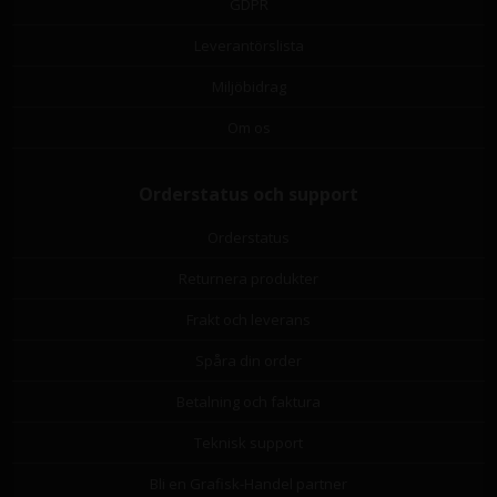
GDPR
Leverantörslista
Miljöbidrag
Om os
Orderstatus och support
Orderstatus
Returnera produkter
Frakt och leverans
Spåra din order
Betalning och faktura
Teknisk support
Bli en Grafisk-Handel partner