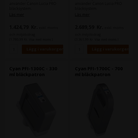
använder Canon Lucia PRO
använder Canon Lucia PRO
bläcksystem.
bläcksystem.
Canons Lucia PRO bläck ger
Läs mer
Läs mer
god density i din färger och
Canons Lucia PRO bläck ger
leverera större färgrum.
god density i din färger och
1.424,79
Kr.
2.689,59
Kr.
exkl. moms
exkl. moms
leverera större färgrum.
Innehåll:
330 ml
och miljöbidrag
och miljöbidrag
Typ:
Canon Lucia PRO
(1.780,99 Kr. Visa med moms.)
(3.361,99 Kr. Visa med moms.)
Färg:
Chroma Optimizer
Innehåll:
700 ml
Typ:
Canon Lucia PRO
Färg:
Chroma Optimizer
Cyan PFI-1300C - 330
Cyan PFI-1700C - 700
ml bläckpatron
ml bläckpatron