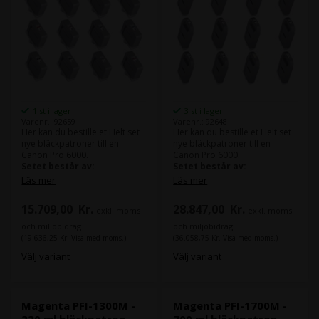
1 st i lager
3 st i lager
Varenr.: 92659
Varenr.: 92648
Her kan du bestille et Helt set
Her kan du bestille et Helt set
nye bläckpatroner till en
nye bläckpatroner till en
Canon Pro 6000.
Canon Pro 6000.
Setet består av:
Setet består av:
Läs mer
Läs mer
1x Canon Blue PFI-1300B
1x Canon Blue PFI-1700B
1x Canon Chroma Optimizer
1x Canon Chroma Optimizer
15.709,00
Kr.
28.847,00
Kr.
exkl. moms
exkl. moms
PFI-1300CO
PFI-1700CO
1x Canon Cyan PFI-1300C
1x Canon Cyan PFI-1700C
och miljöbidrag
och miljöbidrag
1x Canon Grey PFI-1300GY
1x Canon Grey PFI-1700GY
(19.636,25 Kr. Visa med moms.)
(36.058,75 Kr. Visa med moms.)
1x Canon Magenta PFI-1300M
1x Canon Magenta PFI-1700M
Välj variant
Välj variant
1x Canon Matte Black PFI-
1x Canon Matte Black PFI-
1300MBK
1700MBK
1x Canon Photo Black PFI-
1x Canon Photo Black PFI-
1300PBK
1700PBK
1x Canon Photo Cyan PFI-
1x Canon Photo Cyan PFI-
Magenta PFI-1300M -
Magenta PFI-1700M -
1300PC
1700PC
330 ml bläckpatron
700 ml bläckpatron