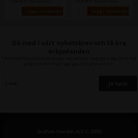
(1.849,99 Kr. Visa med moms.)
(3.235,99 Kr. Visa med moms.)
Innehåll:
700 ml
Typ:
Canon Lucia PRO
Färg:
Yellow
Gå med i vårt nyhetsbrev och få bra
erbjudanden
Ofta innehåller stora besparingar och nyheter. Registrera dig, det är helt
gratis och enkelt att säga upp prenumerationen.
Grafisk-Handel A/S © 2009