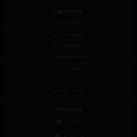
Läs mer om
Epson Workforce
Epson SureLab
Epson EcoTank
Fotografiska tryck
Miljön i fokus
Etikettskrivare
Tekniska skrivare
Möt oss på
Youtube
Instagram