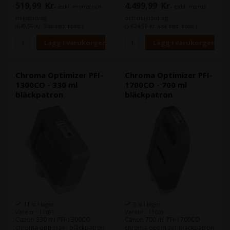
519,99
Kr.
4.499,99
Kr.
exkl. moms och
exkl. moms
Canon imagePROGRAF PRO-
Canon imagePROGRAFPRO-
2000
4000
miljöbidrag
och miljöbidrag
Canon imagePROGRAFPRO-
(649,99 Kr. Visa med moms.)
(5.624,99 Kr. Visa med moms.)
Canon imagePROGRAFPRO-
4000S
4000
Canon imagePROGRAFPRO-
6000
Canon imagePROGRAFPRO-
Canon imagePROGRAFPRO-
4000S
6000S
Chroma Optimizer PFI-
Chroma Optimizer PFI-
Canon imagePROGRAFPRO-
1300CO - 330 ml
1700CO - 700 ml
6000S
bläckpatron
bläckpatron
11 st i lager
5 st i lager
Varenr.: 11681
Varenr.: 11669
Canon 330 ml PFI-1300CO
Canon 700 ml PFI-1700CO
chroma optimizer bläckpatron
chroma optimizer bläckpatron