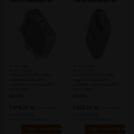
1x Canon Photo Grey PFI-
1x Canon Photo Grey PFI-
1300PGY
1700PGY
1x Canon Photo Magenta PFI-
1x Canon Photo Magenta PFI-
1300PM
1700PM
1x Canon Red PFI-1300R
1x Canon Red PFI-1700R
1x Canon Yellow PFI-1300Y
1x Canon Yellow PFI-1700Y
9 st i lager
12 st i lager
Varenr.: 11673
Varenr.: 11661
Canon 330 ml PFI-1300M
Canon 700 ml PFI-1700M
magenta bläckpatron
magenta bläckpatron
använder Canon Lucia PRO
använder Canon Lucia PRO
bläcksystem.
bläcksystem.
Canons Lucia PRO bläck ger
Canons Lucia PRO bläck ger
Läs mer
Läs mer
god density i din färger och
god density i din färger och
leverera större färgrum.
leverera större färgrum.
1.318,39
Kr.
2.622,39
Kr.
exkl. moms
exkl. moms
Innehåll:
330 ml
Innehåll:
700 ml
och miljöbidrag
och miljöbidrag
Typ:
Canon Lucia PRO
Typ:
Canon Lucia PRO
(1.647,99 Kr. Visa med moms.)
(3.277,99 Kr. Visa med moms.)
Färg:
Magenta
Färg:
Magenta