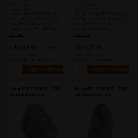
8 st i lager
8 st i lager
Varenr.: 11672
Varenr.: 11660
Canon 330 ml PFI-1300C cyan
Canon 700 ml PFI-1700C cyan
bläckpatron använder Canon
bläckpatron använder Canon
Lucia PRO bläcksystem.
Lucia PRO bläcksystem.
Canons Lucia PRO bläck ger
Canons Lucia PRO bläck ger
god density i din färger och
god density i din färger och
Läs mer
Läs mer
leverera större färgrum.
leverera större färgrum.
1.419,19
Kr.
2.641,59
Kr.
exkl. moms
exkl. moms
Innehåll:
330 ml
Innehåll:
700 ml
Typ:
Canon Lucia PRO
Typ:
Canon Lucia PRO
och miljöbidrag
och miljöbidrag
Färg:
Cyan
Färg:
Cyan
(1.773,99 Kr. Visa med moms.)
(3.301,99 Kr. Visa med moms.)
Grey PFI-1300GY - 330
Grey PFI-1700GY - 700
ml bläckpatron
ml bläckpatron