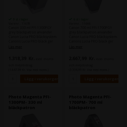
9 st i lager
6 st i lager
Varenr.: 11678
Varenr.: 11666
Canon 330 ml PFI-1300PGY
Canon 700 ml PFI-1700PGY
grey bläckpatron använder
grey bläckpatron använder
Canon Lucia PRO bläcksystem.
Canon Lucia PRO bläcksystem.
Canons Lucia PRO bläck ger
Canons Lucia PRO bläck ger
god density i din färger och
god density i din färger och
Läs mer
Läs mer
leverera större färgrum.
leverera större färgrum.
1.318,39
Kr.
2.667,99
Kr.
exkl. moms
exkl. moms
Innehåll:
330 ml
Innehåll:
700 ml
Typ:
Canon Lucia PRO
Typ:
Canon Lucia PRO
och miljöbidrag
och miljöbidrag
Färg:
Grey
Färg:
Grey
(1.647,99 Kr. Visa med moms.)
(3.334,99 Kr. Visa med moms.)
Photo Magenta PFI-
Photo Magenta PFI-
1300PM- 330 ml
1700PM- 700 ml
bläckpatron
bläckpatron