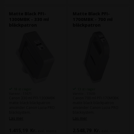
Matte Black PFI-
Matte Black PFI-
1300MBK - 330 ml
1700MBK - 700 ml
bläckpatron
bläckpatron
18 st i lager
13 st i lager
Varenr.: 11671
Varenr.: 11659
Canon 330 ml PFI-1300MBK
Canon 700 ml PFI-170M0BK
matte black bläckpatron
matte black bläckpatron
använder Canon Lucia PRO
använder Canon Lucia PRO
bläcksystem.
bläcksystem.
Canons Lucia PRO bläck ger
Läs mer
Läs mer
god density i din färger och
Canons Lucia PRO bläck ger
leverera större färgrum.
god density i din färger och
1.415,19
Kr.
2.548,79
Kr.
exkl. moms
exkl. moms
leverera större färgrum.