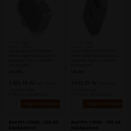
9 st i lager
12 st i lager
Varenr.: 11676
Varenr.: 11664
Canon 330 ml PFI-1300PM
Canon 700 ml PFI-1700YPM
photo magenta bläckpatron
photo magenta bläckpatron
använder Canon Lucia PRO
använder Canon Lucia PRO
bläcksystem.
bläcksystem.
Canons Lucia PRO bläck ger
Läs mer
Läs mer
god density i din färger och
Canons Lucia PRO bläck ger
leverera större färgrum.
god density i din färger och
1.431,19
Kr.
2.622,39
Kr.
exkl. moms
exkl. moms
leverera större färgrum.
Innehåll:
330 ml
och miljöbidrag
och miljöbidrag
Typ:
Canon Lucia PRO
(1.788,99 Kr. Visa med moms.)
(3.277,99 Kr. Visa med moms.)
Färg:
Photo Myan
Innehåll:
700 ml
Typ:
Canon Lucia PRO
Färg:
Photo Myan
Red PFI-1300R - 330 ml
Red PFI-1700R - 700 ml
bläckpatron
bläckpatron