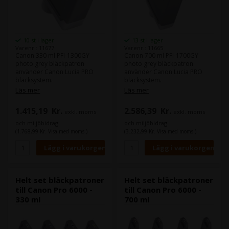
10 st i lager
13 st i lager
Varenr.: 11677
Varenr.: 11665
Canon 330 ml PFI-1300GY
Canon 700 ml PFI-1700GY
photo grey bläckpatron
photo grey bläckpatron
använder Canon Lucia PRO
använder Canon Lucia PRO
bläcksystem.
bläcksystem.
Canons Lucia PRO bläck ger
Läs mer
Läs mer
god density i din färger och
Canons Lucia PRO bläck ger
leverera större färgrum.
god density i din färger och
1.415,19
Kr.
2.586,39
Kr.
exkl. moms
exkl. moms
leverera större färgrum.
Innehåll:
330 ml
och miljöbidrag
och miljöbidrag
Typ:
Canon Lucia PRO
(1.768,99 Kr. Visa med moms.)
(3.232,99 Kr. Visa med moms.)
Färg:
Photo Grey
Innehåll:
700 ml
Typ:
Canon Lucia PRO
Färg:
Photo Grey
Helt set bläckpatroner
Helt set bläckpatroner
till Canon Pro 6000 -
till Canon Pro 6000 -
330 ml
700 ml