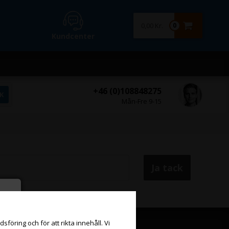
0,00 Kr.
0
Kundcenter
+46 (0)108848275
Mån-Fre 9-15
föring och för att rikta innehåll. Vi