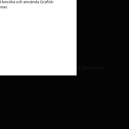
att besöka och använda Grafisk-
Möt oss på
 mer.
Youtube
Instagram
Facebook
Linkedin
e
4,5+ Stjärnor på Trustpilot