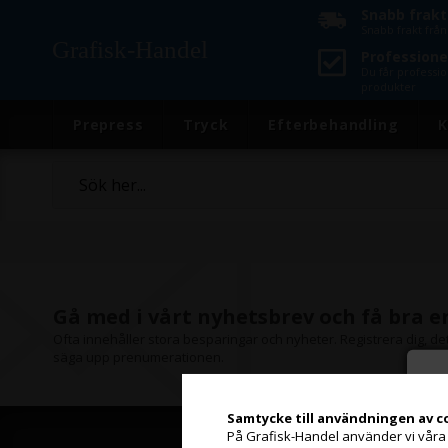
Snabb frakt
Snabb frakt frå
Grafisk-Handel
Professionel
Du får professio
produkter
Prepress
Tryck
Efterbehandling
K
Gå med i vårt nyhetsbrev och få bra 
Ofta innehåller stora besparingar och nyheter. Registrera dig, det 
säga upp prenumerationen.
Samtycke till användningen av c
På Grafisk-Handel använder vi våra eg