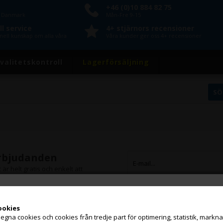
+46 (0)10 884 82 75
n Danmark
Mån-Fre 9-15
l service
4+ stjärnors recensioner
nell kunskap om alla våra
Våra kunder ger oss 4+ recensioner
valitetskontroll
Lagerförsäljning
erbjudanden
är helt gratis och enkelt att
ookies
na cookies och cookies från tredje part för optimering, statistik, marknads