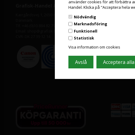
använder cookies för att förbättra 
Grafisk-Handel A/S © 2009
Informat
Handel. Klicka på "Acceptera hela w
Kærgårdsvej 1, 2650 Hvidovre
Kundeservic
Nödvändig
Danmark
Leasing
Marknadsföring
Tlf. +46 (0)10 884 82 75
Pappersforma
Funktionell
Email: shop@grafisk-handel.se
Nyheter från
CVR: DK 27 39 12 14
GDPR
Statistisk
Leverantörsl
Visa information om cookies
Miljöbidrag
Om os