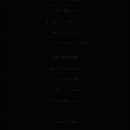
Frakt och leverans
Spåra din order
Betalning och faktura
Teknisk support
Bli en Grafisk-Handel partner
Läs mer om
Epson Workforce
Epson SureLab
Epson EcoTank
Fotografiska tryck
Miljön i fokus
Etikettskrivare