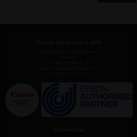
säkerhetsglas med
ultraraderbarhet och hög
motståndskraft mot
bläckfläckar, pennmärken,
repor och bucklor - Ramlös
design maximerar
skrivutrymmet - Integrerad
pennhållare för af pennor och
Grafisk-Handel A/S © 2009
suddgummi - Levereras med
en mini torrraderingsmarkör,
Kærgårdsvej 1, 2650 Hvidovre
d
Danmark
Tlf. +46 (0)10 884 82 75
Email: shop@grafisk-handel.se
CVR: DK 27 39 12 14
Information