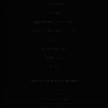
Kundeservice
Leasing
Pappersformat och ICC profiler
Nyheter från Grafisk-Handel
GDPR
Leverantörslista
Miljöbidrag
Om os
Orderstatus och support
Orderstatus
Returnera produkter