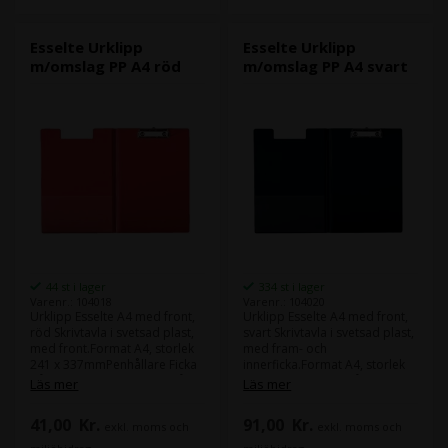
Esselte Urklipp
Esselte Urklipp
m/omslag PP A4 röd
m/omslag PP A4 svart
44 st i lager
334 st i lager
Varenr.: 104018
Varenr.: 104020
Urklipp Esselte A4 med front,
Urklipp Esselte A4 med front,
röd Skrivtavla i svetsad plast,
svart Skrivtavla i svetsad plast,
med front.Format A4, storlek
med fram- och
241 x 337mmPenhållare Ficka
innerficka.Format A4, storlek
på sida 2 och mekanism på
241 x 337mmPennhållareFicka
Läs mer
Läs mer
sida 3Material: Kraftig kartong
på sida 2 och mekanism på
klädd af PP på båda sidor
sida 3Material: Kraftig kartong
41,00
Kr.
91,00
Kr.
exkl. moms och
exkl. moms och
Skrivtavla i svetsad plast, med
klädd af PP på båda sidor.
lock och innerficka .