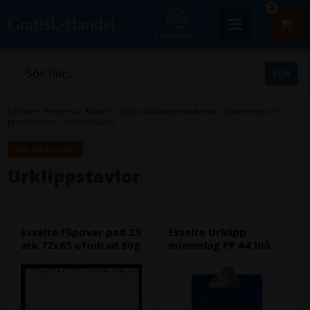
0
Grafisk-Handel
Kundcenter
Forside
»
Prepress
»
Kontor - Tryck och kontorsmaterial
»
Konferens och
presentation
»
Urklippstavlor
Visa med moms.
Urklippstavlor
Esselte Flipover pad 25
Esselte Urklipp
ark 72x85 ofodrad 80g
m/omslag PP A4 blå