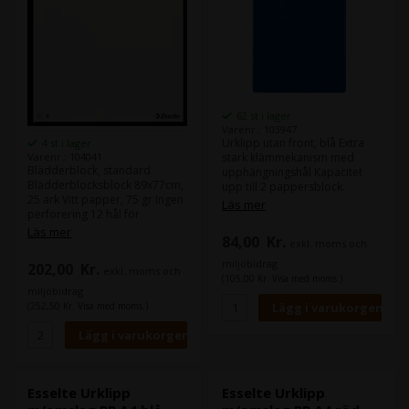
62 st i lager
Varenr.: 103947
Urklipp utan front, blå Extra
4 st i lager
stark klämmekanism med
Varenr.: 104041
Blädderblock, standard
upphängningshål Kapacitet
Blädderblocksblock 89x77cm,
upp till 2 pappersblock.
25 ark Vitt papper, 75 gr Ingen
Läs mer
perforering 12 hål för
multiupphängning
Läs mer
84,00
Kr.
Svanenetiketten
exkl. moms och
miljöbidrag
202,00
Kr.
exkl. moms och
(105,00 Kr. Visa med moms.)
miljöbidrag
(252,50 Kr. Visa med moms.)
Esselte Urklipp
Esselte Urklipp