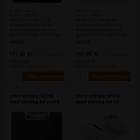
14 st i lager
24 st i lager
Varenr.: 105075
Varenr.: 105074
Högkvalitativ hårdplast
Högkvalitativ hårdplast
(polystyren) blockhållare i
(polystyren) blockhållare i
levande WOW-färger med
levande WOW-färger med
glänsande finish. Idealisk för
glänsande finish. Idealisk för
att förvara papper säkert när
att förvara papper säkert när
Läs mer
Läs mer
du är på språng eller under
du är på språng eller under
presentationer och tal. -
presentationer och tal. -
101,00
Kr.
101,00
Kr.
exkl. moms och
exkl. moms och
perfekt för presentationer
perfekt för presentationer
eller tal; viktigt där listor eller
eller tal; viktigt där listor eller
miljöbidrag
miljöbidrag
instruktioner behövs. -
instruktioner behövs. -
(126,25 Kr. Visa med moms.)
(126,25 Kr. Visa med moms.)
Hängkrok för att visualisera
Hängkrok för att visualisera
dokumentet (manual,
dokumentet (manual,
instruktion eller lista) - Stark
instruktion eller lista) - Stark
metallklämma håller papperet
metallklämma håller papperet
säkert - 75 A4-arkkapacitet
säkert - 75 A4-arkkapacitet
(80g) - Komplimanger andra
(80g) - Komplimanger andra
Leitz Urklipp WOW
Leitz Urklipp WOW
produkter i WOW-serien
produkter i WOW-serien
med omslag A4 svart
med omslag A4 vit
perfekt för den perfekta
perfekt för den perfekta
kontors- och hemmiljön
kontors- och hemmiljön