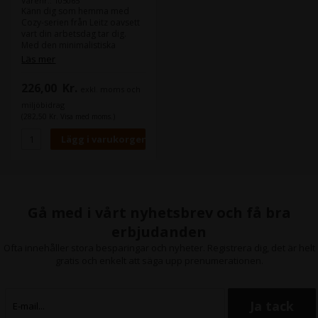
Varenr.: 105065
suddgummi - Levereras med
suddgummi - Levereras med
Känn dig som hemma med
en mini torrraderingsmarkör,
en mini torrraderingsmarkör,
Cozy-serien från Leitz oavsett
d
d
vart din arbetsdag tar dig.
Med den minimalistiska
designen och de inbjudande
Läs mer
matta färgerna ger du stil och
färg till din arbetsyta. Mysig
226,00
Kr.
exkl. moms och
glasskrivbords blädderblock
för anteckningar kan användas
miljöbidrag
om och om igen. Skriv med en
(282,50 Kr. Visa med moms.)
whiteboardmarkör, torka bort
och börja om. Detta
blädderblock i glas av högsta
kvalitet är ett perfekt
komplement till hemmet eller
kontoret för att säkerställa att
du håller dig avslappnad och
organiserad hela dagen. -
Gå med i vårt nyhetsbrev och få bra
Blädderblock i glas är idealiskt
för anteckningar,
erbjudanden
meddelanden och
Ofta innehåller stora besparingar och nyheter. Registrera dig, det är helt
påminnelser - Kompakt, A4
gratis och enkelt att säga upp prenumerationen.
urklippsstorlek som passar
fint på ditt skrivbord eller
hemma - Skriv eller lägg dina
anteckningar direkt på
whiteboardtavlans yta - Ytan
är gjord af härdat