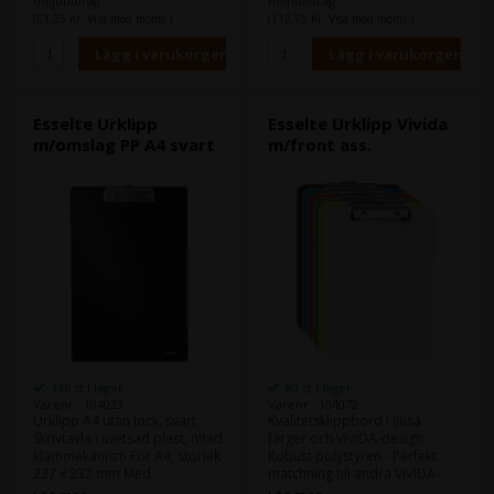
miljöbidrag
miljöbidrag
(51,25 Kr. Visa med moms.)
(113,75 Kr. Visa med moms.)
Esselte Urklipp
Esselte Urklipp Vivida
m/omslag PP A4 svart
m/front ass.
136 st i lager
80 st i lager
Varenr.: 104023
Varenr.: 104072
Urklipp A4 utan lock, svart
Kvalitetsklippbord i ljusa
Skrivtavla i svetsad plast, nitad
färger och VIVIDA-design.
klämmekanism För A4, storlek
Robust polystyren.- Perfekt
237 x 232 mm Med
matchning till andra VIVIDA-
klämmekanism Material:
produkter- Papperet hålls