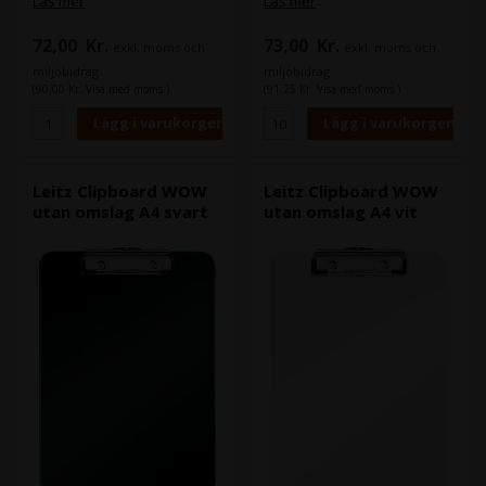
Läs mer
Läs mer
Kraftig kartong klädd af PP på
säkert på plats af en robust
båda sidor
metallklämmekanism- Vacker
72,00
Kr.
73,00
Kr.
exkl. moms och
exkl. moms och
yta i nya VIVIDA-färger- Med
praktisk krok för
miljöbidrag
miljöbidrag
upphängning- 80 A4-ark (80 g)
(90,00 Kr. Visa med moms.)
(91,25 Kr. Visa med moms.)
Leitz Clipboard WOW
Leitz Clipboard WOW
utan omslag A4 svart
utan omslag A4 vit