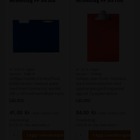
m/omslag PP A4 blå
m/omslag PP A4 röd
314 st i lager
22 st i lager
Varenr.: 104019
Varenr.: 103946
Urklipp Esselte A4 med front,
Urklipp utan front, röd Extra
blåSkrivtavla i svetsad plast,
stark klämmekanism med
med front.Format A4, storlek
upphängningshål Kapacitet
241 x 337mmPennhållare Ficka
upp till 2 pappersblock.
på sida 2 och mekanism på
Läs mer
Läs mer
sida 3Material: Kraftig kartong
klädd af PP på båda sidor
41,00
Kr.
84,00
Kr.
exkl. moms och
exkl. moms och
Skrivtavla i svetsad plast, med
lock och innerficka .
miljöbidrag
miljöbidrag
(51,25 Kr. Visa med moms.)
(105,00 Kr. Visa med moms.)