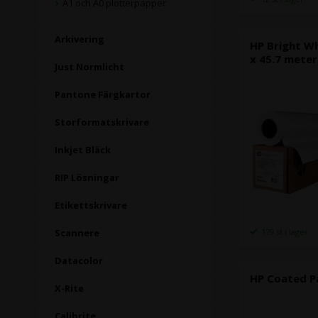
A1 och A0 plotterpapper
Arkivering
HP Bright Wh
x 45.7 meter 
Just Normlicht
Pantone Färgkartor
Storformatskrivare
Inkjet Bläck
RIP Lösningar
Etikettskrivare
179 st i lager
Scannere
Datacolor
HP Coated Pa
X-Rite
Calibrite