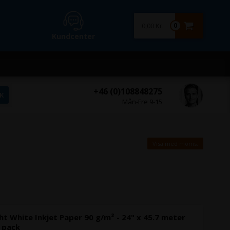
0,00 Kr.
0
Kundcenter
+46 (0)108848275
Mån-Fre 9-15
Visa med moms.
ht White Inkjet Paper 90 g/m² - 24" x 45.7 meter
4 pack