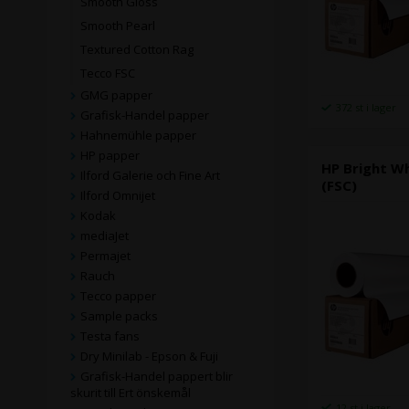
Smooth Gloss
Smooth Pearl
Textured Cotton Rag
Tecco FSC
GMG papper
372 st i lager
Grafisk-Handel papper
Hahnemühle papper
HP papper
HP Bright Wh
Ilford Galerie och Fine Art
(FSC)
Ilford Omnijet
Kodak
mediaJet
Permajet
Rauch
Tecco papper
Sample packs
Testa fans
Dry Minilab - Epson & Fuji
Grafisk-Handel pappert blir
skurit till Ert önskemål
12 st i lager