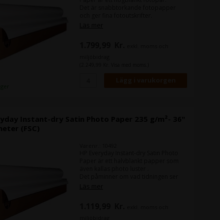
Det är snabbtorkande fotopapper
och ger fina fotoutskrifter.
Läs mer
Bredd:
60"
Rullens längd:
30,5 m
1.799,99
Kr.
exkl. moms och
miljöbidrag
(2.249,99 Kr. Visa med moms.)
lager
yday Instant-dry Satin Photo Paper 235 g/m²- 36"
meter (FSC)
Varenr.: 10492
HP Everyday Instant-dry Satin Photo
Paper är ett halvblankt papper som
även kallas photo luster .
Det påminner om vad tidningen ser
hos fotohandlaren.
Läs mer
Bredd:
36"
1.119,99
Kr.
exkl. moms och
Rullens längd:
30,5 m
miljöbidrag