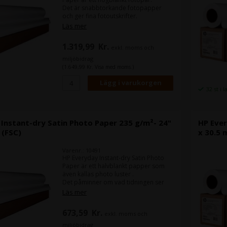
Det är snabbtorkande fotopapper
och ger fina fotoutskrifter.
Läs mer
Bredd:
42"
Rullens längd:
30,5 m
1.319,99
Kr.
exkl. moms och
miljöbidrag
(1.649,99 Kr. Visa med moms.)
32 st i 
Instant-dry Satin Photo Paper 235 g/m²- 24"
HP Ever
 (FSC)
x 30.5 
Varenr.: 10491
HP Everyday Instant-dry Satin Photo
Paper är ett halvblankt papper som
även kallas photo luster .
Det påminner om vad tidningen ser
hos fotohandlaren.
Läs mer
Bredd:
24"
673,59
Kr.
exkl. moms och
Rullens längd:
30,5 m
miljöbidrag