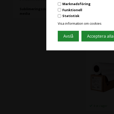
Marknadsföring
Sublimeringsskrivare och
Funktionell
media
Statistisk
61 st i lager
Visa information om cookies
HP Coated Pa
( A1 ) (FSC)
4 st i lager