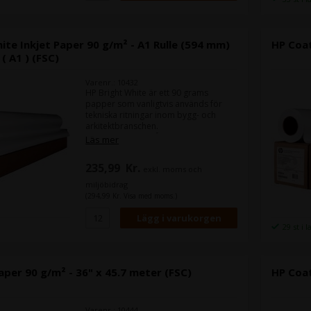
ite Inkjet Paper 90 g/m² - A1 Rulle (594 mm)
HP Coat
( A1 ) (FSC)
Varenr.: 10432
HP Bright White är ett 90 grams
papper som vanligtvis används för
tekniska ritningar inom bygg- och
arkitektbranschen.
Det är HP:s bud på Epson Bond Paper
Läs mer
Bright 90.
235,99
Kr.
exkl. moms och
Bredd:
A1-rulle (594 mm) x 45,7 m
miljöbidrag
(294,99 Kr. Visa med moms.)
29 st i 
per 90 g/m² - 36" x 45.7 meter (FSC)
HP Coat
Varenr.: 10444