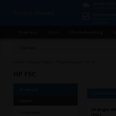
Snabb frakt
Snabb frakt frå
Grafisk-Handel
Professionel
Du får professio
produkter
Prepress
Tryck
Efterbehandling
K
Forside
»
Prepress
»
Papper
»
FSC godkendt papir
»
HP FSC
HP FSC
Prepress
Sortera efter bi
Papper
HP Bright Wh
Papirfinder
(FSC)