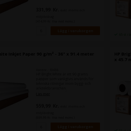
Bright 90 .
331,99
Kr.
exkl. moms och
Bredd:
36"
Rullens längd:
45,7 m
miljöbidrag
(414,99 Kr. Visa med moms.)
65 st i 
ite Inkjet Paper 90 g/m² - 36" x 91.4 meter
HP Brig
x 45.7 
Varenr.: 10436
HP Bright White är ett 90 grams
papper som vanligtvis används för
tekniska ritningar inom bygg- och
arkitektbranschen.
Det är HP:s bud på Epson Bond Paper
Läs mer
Bright 90 .
559,99
Kr.
exkl. moms och
Bredd:
36"
Rullens längd:
91,4 m
miljöbidrag
(699,99 Kr. Visa med moms.)
33 st i 