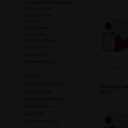
Awagami bläckstrålepapper
Canon papper
Canson papper
EFI / Fiery
Epson papper
Fotospeed
FSC godkendt papir
Canon FSC
Canson FSC
Hahnemühle FSC
236 st i lager
HP FSC
Ilford FSC
Cotton Artist Textured
HP Bright Wh
Fine Art Smooth
(FSC)
Fine Art Smooth Pearl
Gold Fibre Gloss
Raster Silk
Smooth Cotton Rag