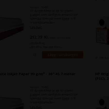
Varenr.: 10433
HP Bright White är ett 90 grams
papper som vanligtvis används för
tekniska ritningar inom bygg- och
arkitektbranschen.
Det är HP:s bud på Epson Bond Paper
Läs mer
Bright 90 .
212,79
Kr.
exkl. moms och
Bredd:
24"
Rullens längd:
45,7 m
miljöbidrag
(265,99 Kr. Visa med moms.)
296 st i
ite Inkjet Paper 90 g/m² - 36" 45.7 meter
HP Brig
(FSC), 
Varenr.: 10435
HP Bright White är ett 90 grams
papper som vanligtvis används för
tekniska ritningar inom bygg- och
arkitektbranschen.
Det är HP:s bud på Epson Bond Paper
Läs mer