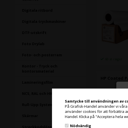
Digitala ritbord
Digitala tryckmaskiner
DTF-utskrift
Foto Drylab
Foto- och posterram
60 st i lager
Kontor - Tryck och
kontorsmaterial
HP Coated Pa
Lamineringsfilm
NCS, RAL och HKS färgkort
Samtycke till användningen av c
Rull-Upp Systemer
På Grafisk-Handel använder vi våra eg
använder cookies för att förbättra 
Skärmar
Handel. Klicka på "Acceptera hela w
Nödvändig
Streckkodslösningar