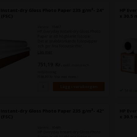
Instant-dry Gloss Photo Paper 235 g/m²- 24"
HP Ever
 (FSC)
x 30.5 
Varenr.: 10487
HP Everyday Instant-dry Gloss Photo
Paper är ett högblankt fotopar.
Det är snabbtorkande fotopapper
och ger fina fotoutskrifter.
Läs mer
Bredd:
24"
Rullens längd:
30,5 m
751,19
Kr.
exkl. moms och
miljöbidrag
(938,99 Kr. Visa med moms.)
34 st i 
Instant-dry Gloss Photo Paper 235 g/m²- 42"
HP Ever
 (FSC)
x 30.5 
Varenr.: 10489
HP Everyday Instant-dry Gloss Photo
Paper är ett högblankt fotopar.