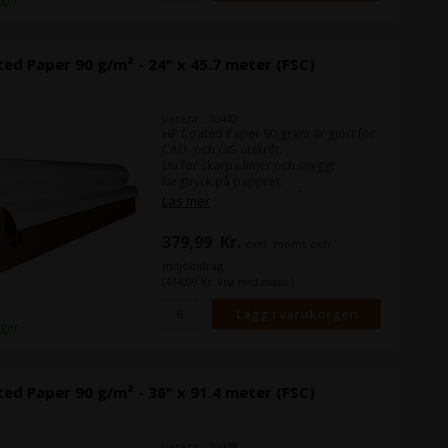
ed Paper 90 g/m² - 24" x 45.7 meter (FSC)
Varenr.: 10442
HP Coated Paper 90 gram är gjort för
CAD- och GIS-utskrift.
Du för skarpa linjer och snyggt
färgtryck på pappret.
Alternativt kan du titta på Epson
Läs mer
Coated Paper 95 .
379,99
Kr.
exkl. moms och
Bredd:
24"
Rullens längd:
45,7 m
miljöbidrag
(474,99 Kr. Visa med moms.)
lager
ed Paper 90 g/m² - 36" x 91.4 meter (FSC)
Varenr.: 10448