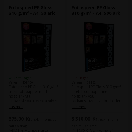
Fotospeed PF Gloss
Fotospeed PF Gloss
310 g/m² - A4, 50 ark
310 g/m² - A4, 500 ark
22 st i lager
Slut i lager
Varenr.: 109160
Varenr.: 109162
Fotospeed PF Gloss 310 g/m²
Fotospeed PF Gloss 310 g/m²
är ett fotopapper med
är ett fotopapper med
högblank yta.
högblank yta.
Du kan skriva ut vackra bilder,
Du kan skriva ut vackra bilder,
både i färg och svartvitt.
både i färg och svartvitt.
Läs mer
Läs mer
Samma papper finns även i en
Samma papper finns även i en
375,00
Kr.
3.310,00
Kr.
exkl. moms och
exkl. moms
version på 270 g/m².
version på 270 g/m².
miljöbidrag
och miljöbidrag
(468,75 Kr. Visa med moms.)
(4.137,50 Kr. Visa med moms.)