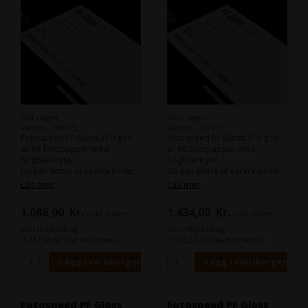
Slut i lager
Slut i lager
Varenr.: 109172
Varenr.: 109173
Fotospeed PF Gloss 310 g/m²
Fotospeed PF Gloss 310 g/m²
är ett fotopapper med
är ett fotopapper med
högblank yta.
högblank yta.
Du kan skriva ut vackra bilder,
Du kan skriva ut vackra bilder,
både i färg och svartvitt.
både i färg och svartvitt.
Läs mer
Läs mer
Samma papper finns även i en
Samma papper finns även i en
1.086,00
Kr.
1.434,00
Kr.
exkl. moms
exkl. moms
version på 270 g/m².
version på 270 g/m².
och miljöbidrag
och miljöbidrag
(1.357,50 Kr. Visa med moms.)
(1.792,50 Kr. Visa med moms.)
Fotospeed PF Gloss
Fotospeed PF Gloss