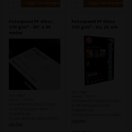
Fotospeed PF Gloss
Fotospeed PF Gloss
310 g/m² - 60" x 30
310 g/m² - A2, 25 ark
meter
Slut i lager
Slut i lager
Varenr.: 109170
Varenr.: 109176
Fotospeed PF Gloss 310 g/m²
Fotospeed PF Gloss 310 g/m²
är ett fotopapper med
är ett fotopapper med
högblank yta.
högblank yta.
Du kan skriva ut vackra bilder,
Du kan skriva ut vackra bilder,
både i färg och svartvitt.
Läs mer
både i färg och svartvitt.
Läs mer
Samma papper finns även i en