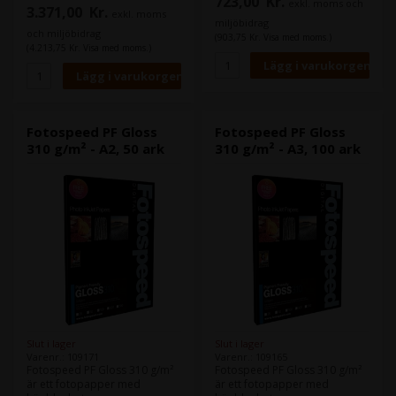
723,00
Kr.
Samma papper finns även i en
exkl. moms och
version på 270 g/m².
3.371,00
Kr.
exkl. moms
version på 270 g/m².
miljöbidrag
och miljöbidrag
(903,75 Kr. Visa med moms.)
(4.213,75 Kr. Visa med moms.)
Fotospeed PF Gloss
Fotospeed PF Gloss
310 g/m² - A2, 50 ark
310 g/m² - A3, 100 ark
Slut i lager
Slut i lager
Varenr.: 109171
Varenr.: 109165
Fotospeed PF Gloss 310 g/m²
Fotospeed PF Gloss 310 g/m²
är ett fotopapper med
är ett fotopapper med