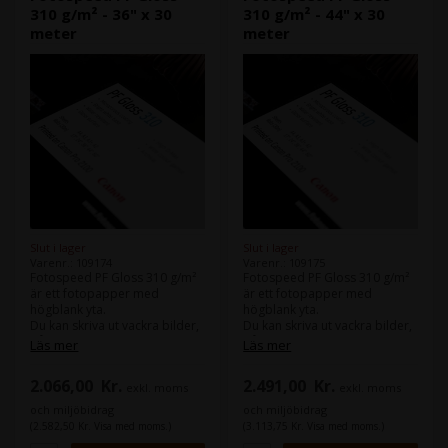
310 g/m² - 36" x 30
310 g/m² - 44" x 30
meter
meter
Slut i lager
Slut i lager
Varenr.: 109174
Varenr.: 109175
Fotospeed PF Gloss 310 g/m²
Fotospeed PF Gloss 310 g/m²
är ett fotopapper med
är ett fotopapper med
högblank yta.
högblank yta.
Du kan skriva ut vackra bilder,
Du kan skriva ut vackra bilder,
både i färg och svartvitt.
både i färg och svartvitt.
Läs mer
Läs mer
Samma papper finns även i en
Samma papper finns även i en
2.066,00
Kr.
2.491,00
Kr.
exkl. moms
exkl. moms
version på 270 g/m².
version på 270 g/m².
och miljöbidrag
och miljöbidrag
(2.582,50 Kr. Visa med moms.)
(3.113,75 Kr. Visa med moms.)