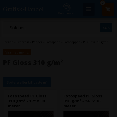
0
Grafisk-Handel
Kundcenter
Forside
»
Prepress
»
Papper
»
Fotospeed
»
Fotopapper
»
PF Gloss 310 g/m²
Visa med moms.
PF Gloss 310 g/m²
Sortera efter billigaste m²
Fotospeed PF Gloss
Fotospeed PF Gloss
310 g/m² - 17" x 30
310 g/m² - 24" x 30
meter
meter