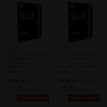
Slut i lager
Slut i lager
Varenr.: 109161
Varenr.: 109159
Fotospeed PF Gloss 310 g/m²
Fotospeed PF Gloss 310 g/m²
är ett fotopapper med
är ett fotopapper med
högblank yta.
högblank yta.
Du kan skriva ut vackra bilder,
Du kan skriva ut vackra bilder,
både i färg och svartvitt.
både i färg och svartvitt.
Läs mer
Läs mer
Samma papper finns även i en
Samma papper finns även i en
701,00
Kr.
198,00
Kr.
exkl. moms och
exkl. moms och
version på 270 g/m².
version på 270 g/m².
miljöbidrag
miljöbidrag
(876,25 Kr. Visa med moms.)
(247,50 Kr. Visa med moms.)