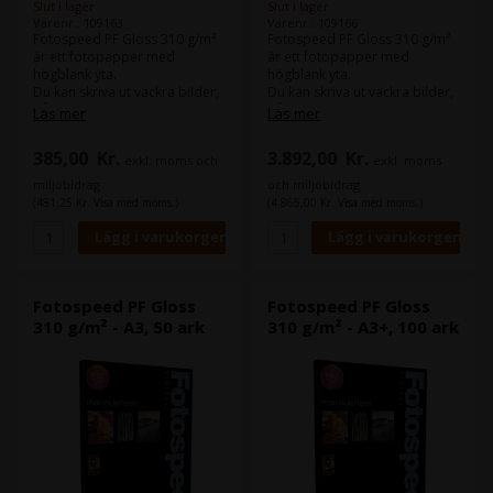
Slut i lager
Slut i lager
Varenr.: 109163
Varenr.: 109166
Fotospeed PF Gloss 310 g/m²
Fotospeed PF Gloss 310 g/m²
är ett fotopapper med
är ett fotopapper med
högblank yta.
högblank yta.
Du kan skriva ut vackra bilder,
Du kan skriva ut vackra bilder,
både i färg och svartvitt.
både i färg och svartvitt.
Läs mer
Läs mer
Samma papper finns även i en
Samma papper finns även i en
385,00
Kr.
3.892,00
Kr.
exkl. moms och
exkl. moms
version på 270 g/m².
version på 270 g/m².
miljöbidrag
och miljöbidrag
(481,25 Kr. Visa med moms.)
(4.865,00 Kr. Visa med moms.)
Fotospeed PF Gloss
Fotospeed PF Gloss
310 g/m² - A3, 50 ark
310 g/m² - A3+, 100 ark