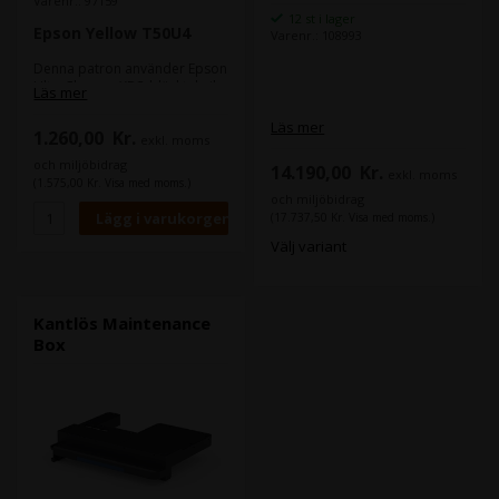
Varenr.: 97159
12 st i lager
Epson Yellow T50U4
Varenr.: 108993
Denna patron använder Epson
UltraChrome XD3-bläckteknik.
Läs mer
Denna bläckserie med 6
färger kommer med en ny röd
Läs mer
1.260,00
Kr.
färg. vilket gör den extremt
exkl. moms
lämpad för tryck där färgerna
och miljöbidrag
14.190,00
Kr.
exkl. moms
ska komma fram tydligt på
(1.575,00 Kr. Visa med moms.)
trycket.
och miljöbidrag
Bläcktekniken bidrar till en
(17.737,50 Kr. Visa med moms.)
god hållbarhet - vatten-,
Välj variant
kladd- och blekningsresistent.
Kantlös Maintenance
Box