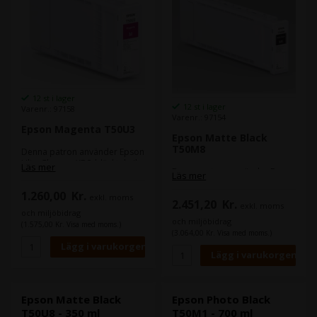
12 st i lager
12 st i lager
Varenr.: 97158
Varenr.: 97154
Epson Magenta T50U3
Epson Matte Black
T50M8
Denna patron använder Epson
UltraChrome XD3-bläckteknik.
Läs mer
Denna patron använder Epson
Denna bläckserie med 6
Läs mer
UltraChrome XD3-bläckteknik.
färger kommer med en ny röd
1.260,00
Kr.
Denna bläckserie med 6
färg. vilket gör den extremt
exkl. moms
2.451,20
Kr.
färger kommer med en ny röd
exkl. moms
lämpad för tryck där färgerna
och miljöbidrag
färg. vilket gör den extremt
ska komma fram tydligt på
och miljöbidrag
(1.575,00 Kr. Visa med moms.)
lämpad för tryck där färgerna
trycket.
(3.064,00 Kr. Visa med moms.)
ska komma fram tydligt på
Bläcktekniken bidrar till en
trycket.
god hållbarhet - vatten-,
Bläcktekniken bidrar till en
kladd- och blekningsresistent.
god hållbarhet - vatten-,
kladd- och blekningsresistent.
Epson Matte Black
Epson Photo Black
T50U8 - 350 ml
T50M1 - 700 ml