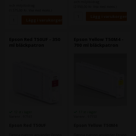
lämpad för tryck där färgerna
och miljöbidrag
färg. vilket gör den extremt
ska komma fram tydligt på
och miljöbidrag
(2.950,00 Kr. Visa med moms.)
lämpad för tryck där färgerna
trycket.
(1.575,00 Kr. Visa med moms.)
ska komma fram tydligt på
Bläcktekniken bidrar till en
trycket.
god hållbarhet - vatten-,
Bläcktekniken bidrar till en
kladd- och blekningsresistent.
god hållbarhet - vatten-,
kladd- och blekningsresistent.
Epson Red T50UF - 350
Epson Yellow T50M4 -
ml bläckpatron
700 ml bläckpatron
12 st i lager
17 st i lager
Varenr.: 97161
Varenr.: 97153
Epson Red T50UF
Epson Yellow T50M4
Denna patron använder Epson
Denna patron använder Epson