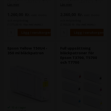
UltraChrome XD3-bläckteknik.
UltraChrome XD3-bläckteknik.
Läs mer
Läs mer
Denna bläckserie med 6
Denna bläckserie med 6
färger kommer med en ny röd
färger kommer med en ny röd
1.260,00
Kr.
2.360,00
Kr.
färg. vilket gör den extremt
färg. vilket gör den extremt
exkl. moms
exkl. moms
lämpad för tryck där färgerna
lämpad för tryck där färgerna
och miljöbidrag
och miljöbidrag
ska komma fram tydligt på
ska komma fram tydligt på
(1.575,00 Kr. Visa med moms.)
(2.950,00 Kr. Visa med moms.)
trycket.
trycket.
Bläcktekniken bidrar till en
Bläcktekniken bidrar till en
god hållbarhet - vatten-,
god hållbarhet - vatten-,
kladd- och blekningsresistent.
kladd- och blekningsresistent.
Epson Yellow T50U4 -
Full uppsättning
350 ml bläckpatron
bläckpatroner för
Epson T3700, T5700
och T7700
10 st i lager