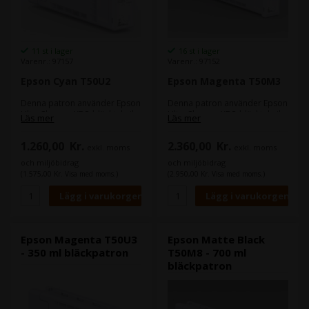
11 st i lager
16 st i lager
Varenr.: 97157
Varenr.: 97152
Epson Cyan T50U2
Epson Magenta T50M3
Denna patron använder Epson
Denna patron använder Epson
UltraChrome XD3-bläckteknik.
UltraChrome XD3-bläckteknik.
Läs mer
Läs mer
Denna bläckserie med 6
Denna bläckserie med 6
färger kommer med en ny röd
färger kommer med en ny röd
1.260,00
Kr.
2.360,00
Kr.
färg. vilket gör den extremt
färg. vilket gör den extremt
exkl. moms
exkl. moms
lämpad för tryck där färgerna
lämpad för tryck där färgerna
och miljöbidrag
och miljöbidrag
ska komma fram tydligt på
ska komma fram tydligt på
(1.575,00 Kr. Visa med moms.)
(2.950,00 Kr. Visa med moms.)
trycket.
trycket.
Bläcktekniken bidrar till en
Bläcktekniken bidrar till en
god hållbarhet - vatten-,
god hållbarhet - vatten-,
kladd- och blekningsresistent.
kladd- och blekningsresistent.
Epson Magenta T50U3
Epson Matte Black
- 350 ml bläckpatron
T50M8 - 700 ml
bläckpatron