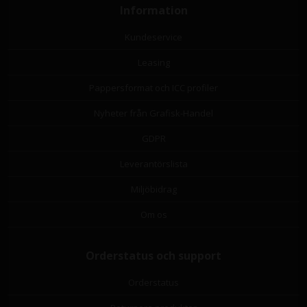
Information
Kundeservice
Leasing
Pappersformat och ICC profiler
Nyheter från Grafisk-Handel
GDPR
Leverantörslista
Miljöbidrag
Om os
Orderstatus och support
Orderstatus