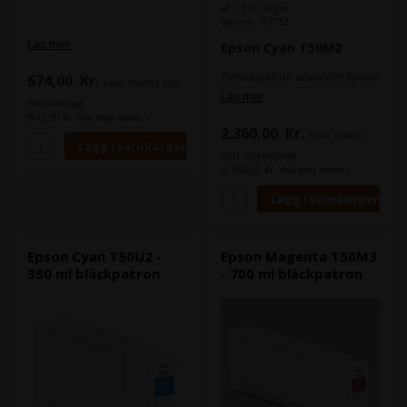
13 st i lager
Varenr.: 97151
Läs mer
Epson Cyan T50M2
Denna patron använder Epson
674,00
Kr.
exkl. moms och
UltraChrome XD3-bläckteknik.
Läs mer
miljöbidrag
Denna bläckserie med 6
(842,50 Kr. Visa med moms.)
färger kommer med en ny röd
2.360,00
Kr.
färg. vilket gör den extremt
exkl. moms
lämpad för tryck där färgerna
och miljöbidrag
ska komma fram tydligt på
(2.950,00 Kr. Visa med moms.)
trycket.
Bläcktekniken bidrar till en
god hållbarhet - vatten-,
kladd- och blekningsresistent.
Epson Cyan T50U2 -
Epson Magenta T50M3
350 ml bläckpatron
- 700 ml bläckpatron