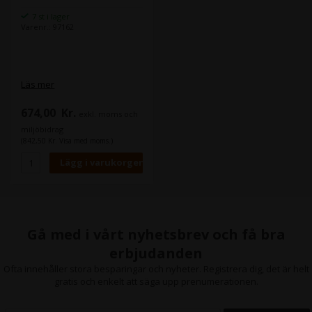
7 st i lager
Varenr.: 97162
Läs mer
674,00
Kr.
exkl. moms och
miljöbidrag
(842,50 Kr. Visa med moms.)
Gå med i vårt nyhetsbrev och få bra
erbjudanden
Ofta innehåller stora besparingar och nyheter. Registrera dig, det är helt
gratis och enkelt att säga upp prenumerationen.