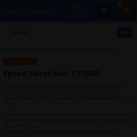
0
Grafisk-Handel
Kundcenter
Forside
»
Prepress
»
Inkjet Bläck
»
Epson
»
Epson SureColor T7700D
Visa med moms.
Epson SureColor T7700D
Vi har samlat alla bläckpatroner som passar till Epson SureColor
T7700.
Du kan beställa varje färg separat eller som komplett set till din Epson
T7700.
Vi är auktoriserad Epson återförsäljare, så vi har alltid stort lager av
original Epson bläckpatroner med kort leveranstid, så du snabbt kan
börja skriva ut igen.
Hitta alla produkter du ser i listan nedan som passar till Epson
SureColor T7700.