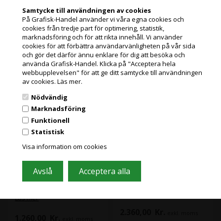
god hållbarhet - vatten-,
Samtycke till användningen av cookies
kladd- och blekningsresistent.
På Grafisk-Handel använder vi våra egna cookies och
Epson Photo Black
Epson Red T50MF - 700
cookies från tredje part för optimering, statistik,
Jag handlar som
T50U1 - 350 ml
ml bläckpatron
marknadsföring och för att rikta innehåll. Vi använder
bläckpatron
cookies för att förbättra användarvänligheten på vår sida
och gör det därför ännu enklare för dig att besöka och
PRIVATKUND
använda Grafisk-Handel. Klicka på "Acceptera hela
PRISER INKL. MOMS
webbupplevelsen" för att ge ditt samtycke till användningen
av cookies.
Läs mer.
FÖRETAGSKUND
Nödvändig
PRISER EXKL. MOMS
Marknadsföring
Funktionell
Statistisk
Grafisk Handel använder sig av cookies för att förbättra din
användarupplevelse på hemsidan.
13 st i lager
Visa information om cookies
Du accepterar cookies när du använder dig av vår hemsida.
Läs mer här
8 st i lager
Varenr.: 97155
Varenr.: 97156
Epson Red T50MF
Epson Photo Black
T50U1
Denna patron använder Epson
UltraChrome XD3-bläckteknik.
Läs mer
Denna patron använder Epson
Denna bläckserie med 6
Läs mer
UltraChrome XD3-bläckteknik.
färger kommer med en ny röd
2.360,00
Kr.
Denna bläckserie med 6
färg. vilket gör den extremt
exkl. moms
1.260,00
Kr.
färger kommer med en ny röd
exkl. moms