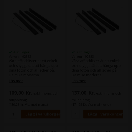
4 st i lager
7 st i lager
Varenr.: 92382
Varenr.: 92383
Våra affischlister är ett enkelt
Våra affischlister är ett enkelt
och snyggt sätt att hänga upp
och snyggt sätt att hänga upp
dina foton och affischer på.
dina foton och affischer på.
De mDe moderna
De mDe moderna
affischlisterna ger ett enkelt
affischlisterna ger ett enkelt
Läs mer
Läs mer
utseende på väggen och
utseende på väggen och
installationen är smidig
installationen är smidig
109,00
Kr.
137,00
Kr.
exkl. moms och
exkl. moms och
eftersom det bara är fyra
eftersom det bara är fyra
trälister som monteras med
trälister som monteras med
miljöbidrag
miljöbidrag
magneter.’
magneter.’
(136,25 Kr. Visa med moms.)
(171,25 Kr. Visa med moms.)
När du beställer våra
När du beställer våra
affischlister får du en
affischlister får du en
uppsättning med fyra trälister
uppsättning med fyra trälister
som hålls samman två och två
som hålls samman två och två
längst upp och längst ner på
längst upp och längst ner på