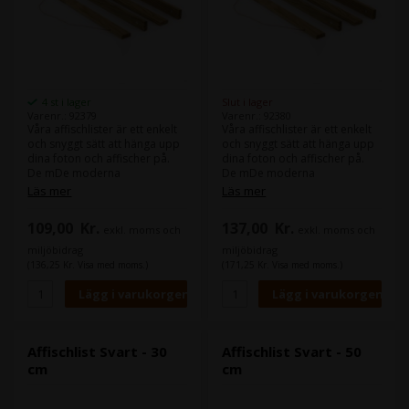
4 st i lager
Slut i lager
Varenr.: 92379
Varenr.: 92380
Våra affischlister är ett enkelt
Våra affischlister är ett enkelt
och snyggt sätt att hänga upp
och snyggt sätt att hänga upp
dina foton och affischer på.
dina foton och affischer på.
De mDe moderna
De mDe moderna
affischlisterna ger ett enkelt
affischlisterna ger ett enkelt
Läs mer
Läs mer
utseende på väggen och
utseende på väggen och
installationen är smidig
installationen är smidig
109,00
Kr.
137,00
Kr.
exkl. moms och
exkl. moms och
eftersom det bara är fyra
eftersom det bara är fyra
trälister som monteras med
trälister som monteras med
miljöbidrag
miljöbidrag
magneter.’
magneter.’
(136,25 Kr. Visa med moms.)
(171,25 Kr. Visa med moms.)
När du beställer våra
När du beställer våra
affischlister får du en
affischlister får du en
uppsättning med fyra trälister
uppsättning med fyra trälister
som hålls samman två och två
som hålls samman två och två
längst upp och längst ner på
längst upp och längst ner på
Affischlist Svart - 30
Affischlist Svart - 50
affischen. Skruvar, öglor och
affischen. Skruvar, öglor och
cm
cm
snöre ingår.
snöre ingår.