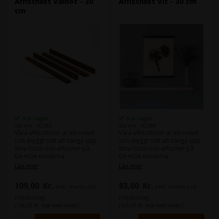
Affischlist Valnöt - 30
Affischlist Vit - 30 cm
affischen. Skruvar, öglor och
affischen. Skruvar, öglor och
cm
snöre ingår.
snöre ingår.
4 st i lager
8 st i lager
Varenr.: 92385
Varenr.: 92388
Våra affischlister är ett enkelt
Våra affischlister är ett enkelt
och snyggt sätt att hänga upp
och snyggt sätt att hänga upp
dina foton och affischer på.
dina foton och affischer på.
De mDe moderna
De mDe moderna
affischlisterna ger ett enkelt
affischlisterna ger ett enkelt
Läs mer
Läs mer
utseende på väggen och
utseende på väggen och
installationen är smidig
installationen är smidig
109,00
Kr.
83,00
Kr.
exkl. moms och
exkl. moms och
eftersom det bara är fyra
eftersom det bara är fyra
trälister som monteras med
trälister som monteras med
miljöbidrag
miljöbidrag
magneter.’
magneter.’
(136,25 Kr. Visa med moms.)
(103,75 Kr. Visa med moms.)
När du beställer våra
När du beställer våra