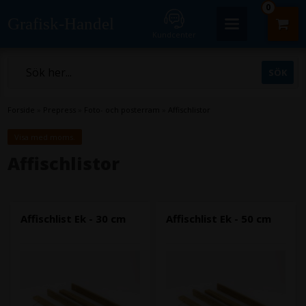
0
Grafisk-Handel
Kundcenter
Forside
»
Prepress
»
Foto- och posterram
»
Affischlistor
Visa med moms.
Affischlistor
Affischlist Ek - 30 cm
Affischlist Ek - 50 cm