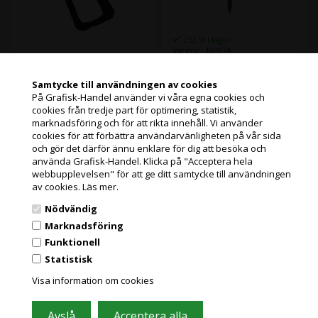
252 st i lager
Varenr.: 109974
Sunmi Hand Strap
41 st i lager
Varenr.: 109971
Samtycke till användningen av cookies
Sunmi Rubber Case
På Grafisk-Handel använder vi våra egna cookies och
Läs mer
cookies från tredje part för optimering, statistik,
Jag handlar som
marknadsföring och för att rikta innehåll. Vi använder
cookies för att förbättra användarvänligheten på vår sida
43,00
Kr.
Läs mer
exkl. moms och
och gör det därför ännu enklare för dig att besöka och
PRIVATKUND
miljöbidrag
använda Grafisk-Handel. Klicka på "Acceptera hela
216,00
Kr.
(53,75 Kr. Visa med moms.)
PRISER INKL. MOMS
exkl. moms och
webbupplevelsen" för att ge ditt samtycke till användningen
miljöbidrag
av cookies.
Läs mer.
(270,00 Kr. Visa med moms.)
FÖRETAGSKUND
Nödvändig
PRISER EXKL. MOMS
Marknadsföring
Funktionell
Statistisk
Sunmi L2s/L2sPro/L2H
Sunmi L2s/L2sPro/L2H
Grafisk Handel använder sig av cookies för att förbättra din
användarupplevelse på hemsidan.
härdat glas
Omfattande
Visa information om cookies
Du accepterar cookies när du använder dig av vår hemsida.
Läs mer här
skärmskydd\glas
Laddningsbas CN&EN
skärmskydd\skär\RoHS
(EU Adapter)