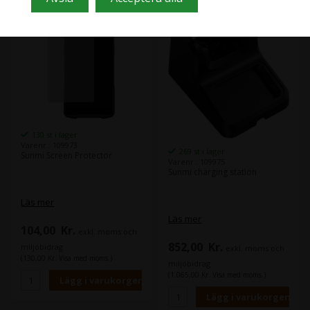
130 st i lager
Varenr.: 109973
269 st i lager
Sunmi Screen Protector
Varenr.: 109975
Sunmi charging station
Läs mer
Läs mer
104,00
Kr.
exkl. moms och
852,00
Kr.
miljöbidrag
exkl. moms och
(130,00 Kr. Visa med moms.)
miljöbidrag
(1.065,00 Kr. Visa med moms.)