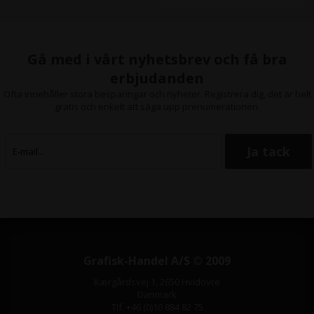
Gå med i vårt nyhetsbrev och få bra
erbjudanden
Ofta innehåller stora besparingar och nyheter. Registrera dig, det är helt
gratis och enkelt att säga upp prenumerationen.
Grafisk-Handel A/S © 2009
Kærgårdsvej 1, 2650 Hvidovre
Danmark
Tlf. +46 (0)10 884 82 75