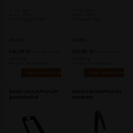
1 st i lager
9 st i lager
Varenr.: 109978
Varenr.: 109972
Sunmi Trigger Handle
Sunmi pistol grip
Läs mer
Läs mer
646,00
Kr.
626,00
Kr.
exkl. moms och
exkl. moms och
miljöbidrag
miljöbidrag
(807,50 Kr. Visa med moms.)
(782,50 Kr. Visa med moms.)
Sunmi L2s/L2sPro/L2H
Sunmi L2s/L2sPro/L2H
gummifodral
Handrem