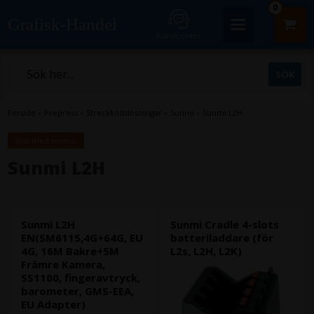
0
Grafisk-Handel
Kundcenter
Forside
»
Prepress
»
Streckkodslösningar
»
Sunmi
»
Sunmi L2H
Visa med moms.
Sunmi L2H
Sunmi L2H
Sunmi Cradle 4-slots
EN(SM6115,4G+64G, EU
batteriladdare (för
4G, 16M Bakre+5M
L2s, L2H, L2K)
Främre Kamera,
SS1100, fingeravtryck,
barometer, GMS-EEA,
EU Adapter)