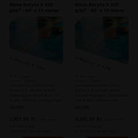
Gloss Baryta X 320
Gloss Baryta X 320
g/m² - 44" x 15 meter
g/m² - 60" x 15 meter
4 st i lager
3 st i lager
Varenr.: 114386
Varenr.: 114385
Hahnemühle Photo Gloss
Hahnemühle Photo Gloss
Baryta X är ett slätt, kritvitt
Baryta X är ett slätt, kritvitt
inkjetpapper tillverkat av 100
bläckstrålepapper tillverkat av
% alfa-cellulosa. Beläggningen
100 % alfa-cellulosa. Det
med högblanka baryta ger
högblanka barytlagret ger
Läs mer
Läs mer
pappret ett klassiskt
papperet ett klassiskt
fotografiskt uttryck som
fotografiskt uttryck som
2.951,99
Kr.
4.305,00
Kr.
exkl. moms
exkl. moms
påminner om traditionella
påminner om traditionella
silverhalogenid-utskrifter.
silverhalogenid-utskrifter.
och miljöbidrag
och miljöbidrag
(3.689,99 Kr. Visa med moms.)
(5.381,25 Kr. Visa med moms.)