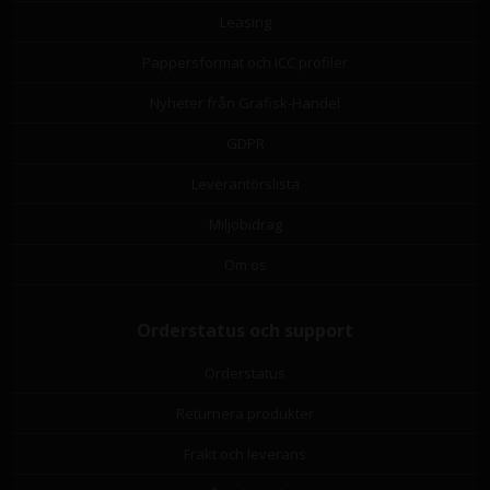
Leasing
Pappersformat och ICC profiler
Nyheter från Grafisk-Handel
GDPR
Leverantörslista
Miljöbidrag
Om os
Orderstatus och support
Orderstatus
Returnera produkter
Frakt och leverans