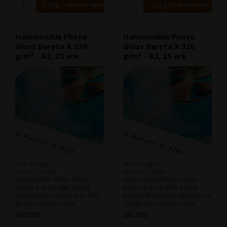
Hahnemühle Photo
Hahnemühle Photo
Gloss Baryta X 320
Gloss Baryta X 320
g/m² - A2, 25 ark
g/m² - A3, 25 ark
4 st i lager
4 st i lager
Varenr.: 114381
Varenr.: 114383
Hahnemühle Photo Gloss
Hahnemühle Photo Gloss
Baryta X är ett slätt, kritvitt
Baryta X är ett slätt, kritvitt
inkjetpapper tillverkat av 100
bläckstrålepapper tillverkat av
% alfa-cellulosa. Den
100 % alfa-cellulosa. Den
högblanka baryta-
högblanka
Läs mer
Läs mer
beläggningen ger pappret ett
barytabeläggningen ger