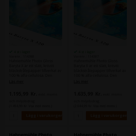
4 st i lager
4 st i lager
Varenr.: 114388
Varenr.: 114387
Hahnemühle Photo Gloss
Hahnemühle Photo Gloss
Baryta X är ett slätt, kritvitt
Baryta X är ett slätt, kritvitt
bläckstrålepapper tillverkat av
bläckstrålepapper tillverkat av
100 % alfa-cellulosa. Den
100 % alfa-cellulosa. Den
högblanka baryta-
högblanka baryta-
Läs mer
Läs mer
beläggningen ger pappret ett
beläggningen ger papperet ett
klassiskt fotografiskt uttryck
klassiskt fotografiskt uttryck
1.195,99
Kr.
1.635,99
Kr.
exkl. moms
exkl. moms
som påminner om
som påminner om
traditionella
traditionella silverhalogenid-
och miljöbidrag
och miljöbidrag
silverhalogenidutskrifter.
utskrifter.
(1.494,99 Kr. Visa med moms.)
(2.044,99 Kr. Visa med moms.)
Hahnemühle Photo
Hahnemühle Photo