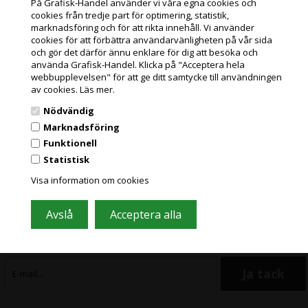
bläckstrålepapper tillverkat av
På Grafisk-Handel använder vi våra egna cookies och
bläckstrålepapper tillverkat av
100 % alfa-cellulosa. Den
cookies från tredje part för optimering, statistik,
100 % alfa-cellulosa. Den
Jag handlar som
högblanka barytbeläggningen
Läs mer
marknadsföring och för att rikta innehåll. Vi använder
högglansiga baryta-
Läs mer
ger papperet ett klassiskt
cookies för att förbättra användarvänligheten på vår sida
beläggningen ger pappret ett
fotografiskt uttryck som
och gör det därför ännu enklare för dig att besöka och
323,99
Kr.
klassiskt fotografiskt uttryck
exkl. moms och
påminner om traditionella
PRIVATKUND
775,99
Kr.
använda Grafisk-Handel. Klicka på "Acceptera hela
exkl. moms och
som påminner om
silverhalogenidutskrifter.
miljöbidrag
PRISER INKL. MOMS
traditionella
webbupplevelsen" för att ge ditt samtycke till användningen
miljöbidrag
(404,99 Kr. Visa med moms.)
silverhalogenidutskrifter.
av cookies.
Läs mer.
(969,99 Kr. Visa med moms.)
FÖRETAGSKUND
Nödvändig
PRISER EXKL. MOMS
Marknadsföring
Funktionell
Statistisk
Grafisk Handel använder sig av cookies för att förbättra din
användarupplevelse på hemsidan.
Visa information om cookies
Gå med i vårt nyhetsbrev och få bra
Du accepterar cookies när du använder dig av vår hemsida.
Läs mer här
erbjudanden
Ofta innehåller stora besparingar och nyheter. Registrera dig, det är helt
gratis och enkelt att säga upp prenumerationen.