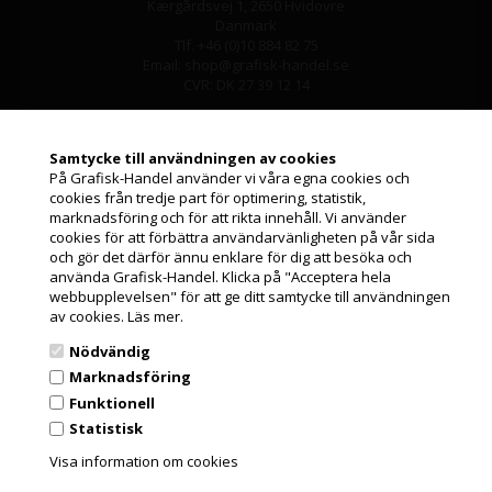
Kærgårdsvej 1, 2650 Hvidovre
Danmark
Tlf. +46 (0)10 884 82 75
Email: shop@grafisk-handel.se
CVR: DK 27 39 12 14
Samtycke till användningen av cookies
På Grafisk-Handel använder vi våra egna cookies och
cookies från tredje part för optimering, statistik,
Jag handlar som
marknadsföring och för att rikta innehåll. Vi använder
cookies för att förbättra användarvänligheten på vår sida
och gör det därför ännu enklare för dig att besöka och
PRIVATKUND
använda Grafisk-Handel. Klicka på "Acceptera hela
Information
PRISER INKL. MOMS
webbupplevelsen" för att ge ditt samtycke till användningen
av cookies.
Läs mer.
Kundeservice
FÖRETAGSKUND
Nödvändig
PRISER EXKL. MOMS
Leasing
Marknadsföring
Funktionell
Pappersformat och ICC profiler
Statistisk
Grafisk Handel använder sig av cookies för att förbättra din
Nyheter från Grafisk-Handel
användarupplevelse på hemsidan.
Visa information om cookies
Du accepterar cookies när du använder dig av vår hemsida.
Läs mer här