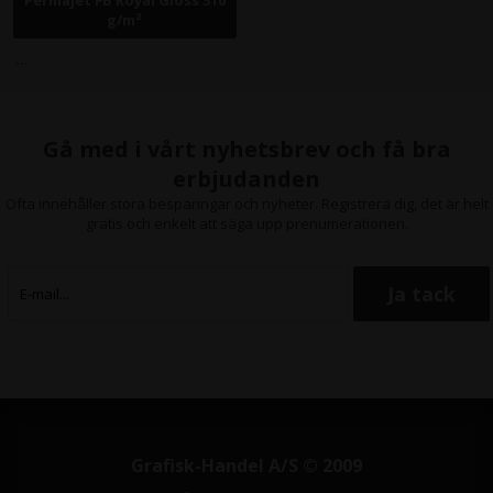
Permajet FB Royal Gloss 310
g/m²
​ ```
Gå med i vårt nyhetsbrev och få bra
erbjudanden
Ofta innehåller stora besparingar och nyheter. Registrera dig, det är helt
gratis och enkelt att säga upp prenumerationen.
Grafisk-Handel A/S © 2009