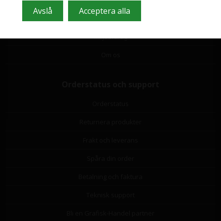
GDPR
Leverantörslista
Miljöbidrag
Om os
Orderstatus och support
Orderstatus
Returnera produkter
Frakt och leverans
Spåra din order
Betalning och faktura
Teknisk support
Bli en Grafisk-Handel partner