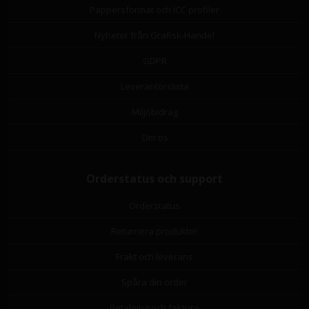
Pappersformat och ICC profiler
Nyheter från Grafisk-Handel
GDPR
Leverantörslista
Miljöbidrag
Om os
Orderstatus och support
Orderstatus
Returnera produkter
Frakt och leverans
Spåra din order
Betalning och faktura