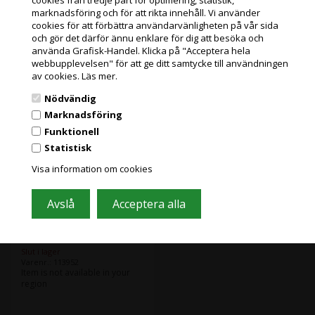
och miljöbidrag
och miljöbidrag
Jag handlar som
marknadsföring och för att rikta innehåll. Vi använder
(1.467,50 Kr. Visa med moms.)
(2.196,25 Kr. Visa med moms.)
cookies för att förbättra användarvänligheten på vår sida
och gör det därför ännu enklare för dig att besöka och
PRIVATKUND
använda Grafisk-Handel. Klicka på "Acceptera hela
PRISER INKL. MOMS
webbupplevelsen" för att ge ditt samtycke till användningen
av cookies.
Läs mer.
Item is not available in
FÖRETAGSKUND
your region
Nödvändig
PRISER EXKL. MOMS
Marknadsföring
Funktionell
Statistisk
Grafisk Handel använder sig av cookies för att förbättra din
användarupplevelse på hemsidan.
Visa information om cookies
Du accepterar cookies när du använder dig av vår hemsida.
Läs mer här
Slut i lager
Varenr.: 113952
Item is not available in your
region