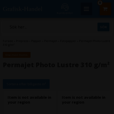
0
Grafisk-Handel
Kundcenter
Forside
»
Prepress
»
Papper
»
Permajet
»
Fotopapper
»
Permajet Photo Lustre
310 g/m²
Visa med moms.
Permajet Photo Lustre 310 g/m²
Sortera efter billigaste m²
Item is not available in
Item is not available in
your region
your region