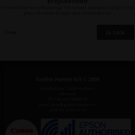
erbjudanden
Ofta innehåller stora besparingar och nyheter. Registrera dig, det är helt
gratis och enkelt att säga upp prenumerationen.
Grafisk-Handel A/S © 2009
Kærgårdsvej 1, 2650 Hvidovre
Danmark
Tlf. +46 (0)10 884 82 75
Email: shop@grafisk-handel.se
CVR: DK 27 39 12 14