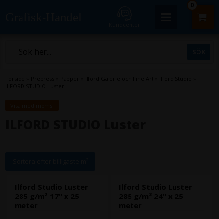
0
Grafisk-Handel
Kundcenter
Forside
»
Prepress
»
Papper
»
Ilford Galerie och Fine Art
»
Ilford Studio
»
ILFORD STUDIO Luster
Visa med moms.
ILFORD STUDIO Luster
Sortera efter billigaste m²
Ilford Studio Luster
Ilford Studio Luster
285 g/m² 17" x 25
285 g/m² 24" x 25
meter
meter