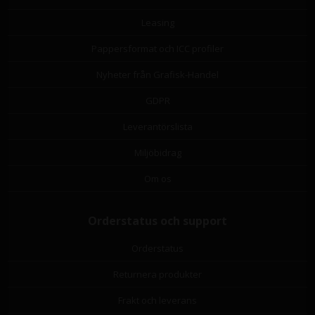
Leasing
Pappersformat och ICC profiler
Nyheter från Grafisk-Handel
GDPR
Leverantörslista
Miljöbidrag
Om os
Orderstatus och support
Orderstatus
Returnera produkter
Frakt och leverans