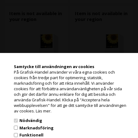
Item is not available in
Item is not available in
your region
your region
Samtycke till användningen av cookies
På Grafisk-Handel använder vi våra egna cookies och
cookies från tredje part för optimering, statistik,
Jag handlar som
marknadsföring och för att rikta innehåll. Vi använder
1 st i lager
3 st i lager
cookies för att förbättra användarvänligheten på vår sida
Varenr.: 113896
Varenr.: 113897
och gör det därför ännu enklare för dig att besöka och
Item is not available in your
Item is not available in your
PRIVATKUND
använda Grafisk-Handel. Klicka på "Acceptera hela
region
region
PRISER INKL. MOMS
webbupplevelsen" för att ge ditt samtycke till användningen
av cookies.
Läs mer.
Läs mer
Läs mer
FÖRETAGSKUND
Nödvändig
PRISER EXKL. MOMS
Marknadsföring
909,00
Kr.
1.266,00
Kr.
exkl. moms och
exkl. moms
Funktionell
miljöbidrag
och miljöbidrag