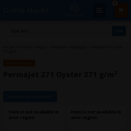
0
Grafisk-Handel
Kundcenter
Forside
»
Prepress
»
Papper
»
Permajet
»
Fotopapper
»
Permajet 271 Oyster
271 g/m²
Visa med moms.
Permajet 271 Oyster 271 g/m²
Sortera efter billigaste m²
Item is not available in
Item is not available in
your region
your region