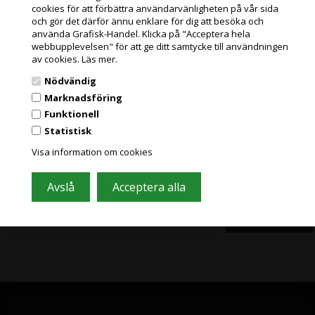
exkl. moms
exkl. moms
cookies för att förbättra användarvänligheten på vår sida
och miljöbidrag
och miljöbidrag
och gör det därför ännu enklare för dig att besöka och
PRIVATKUND
(3.472,50 Kr. Visa med moms.)
(4.200,00 Kr. Visa med moms.)
använda Grafisk-Handel. Klicka på "Acceptera hela
PRISER INKL. MOMS
webbupplevelsen" för att ge ditt samtycke till användningen
av cookies.
Läs mer.
FÖRETAGSKUND
Nödvändig
PRISER EXKL. MOMS
Marknadsföring
Funktionell
Gå med i vårt nyhetsbrev och få bra
Statistisk
Grafisk Handel använder sig av cookies för att förbättra din
erbjudanden
användarupplevelse på hemsidan.
Visa information om cookies
Du accepterar cookies när du använder dig av vår hemsida.
Läs mer här
Ofta innehåller stora besparingar och nyheter. Registrera dig, det är helt
gratis och enkelt att säga upp prenumerationen.