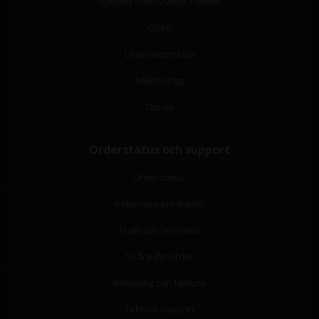
Nyheter från Grafisk-Handel
GDPR
Leverantörslista
Miljöbidrag
Om os
Orderstatus och support
Orderstatus
Returnera produkter
Frakt och leverans
Spåra din order
Betalning och faktura
Teknisk support