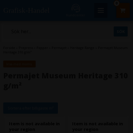
0
Grafisk-Handel
Kundcenter
Forside
»
Prepress
»
Papper
»
Permajet
»
Heritage Range
»
Permajet Museum
Heritage 310 g/m²
Visa med moms.
Permajet Museum Heritage 310
g/m²
Sortera efter billigaste m²
Item is not available in
Item is not available in
your region
your region