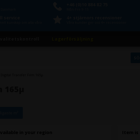
+46 (0)10 884 82 75
n Danmark
Mån-Fre 9-15
l service
4+ stjärnors recensioner
nell kunskap om alla våra
Våra kunder ger oss 4+ recensioner
valitetskontroll
Lagerförsäljning
Digital Transfer Film 165µ
m 165µ
lligaste m²
vailable in your region
Item is