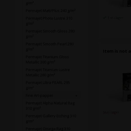
g/m² .
Permajet Matt/Plus 240 g/m²
1 st i lager
Permajet Photo Lustre 310
g/m²
Permajet Smooth Gloss 280
g/m²
Permajet Smooth Pearl 280
g/m²
Item is not a
Permajet Titanium Gloss
Metallic 300 g/m²
Permajet Titanium Lustre
Metallic 280 g/m²
Permajet Ultra PEARL 295
g/m²
Fine Art-papper
Permajet Alpha Natural Rag
310 g/m²
Slut i lager
Permajet Gallery Etching 310
g/m²
Permajet Omega Rag 310