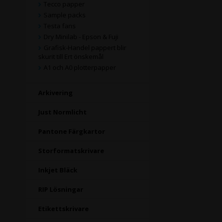
Tecco papper
Sample packs
Testa fans
Dry Minilab - Epson & Fuji
Grafisk-Handel pappert blir
skurit till Ert önskemål
A1 och A0 plotterpapper
Arkivering
Just Normlicht
Pantone Färgkartor
Storformatskrivare
Inkjet Bläck
RIP Lösningar
Etikettskrivare