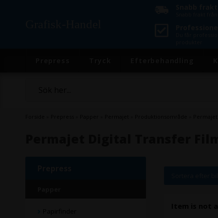
Snabb frakt
Snabb frakt frå
Grafisk-Handel
Professionel
Du får professio
produkter
Prepress
Tryck
Efterbehandling
K
Forside
»
Prepress
»
Papper
»
Permajet
»
Produktionsområde
»
Permajet 
Permajet Digital Transfer Fil
Prepress
Sortera efter bi
Papper
Item is not a
Papirfinder