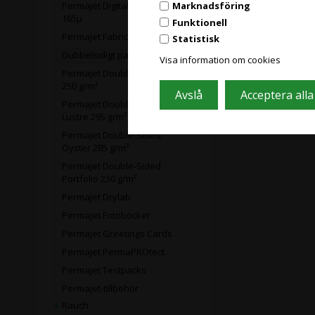
Permajet Digital Transfer Film
Marknadsföring
165µ
Funktionell
Permajet Fabric
Statistisk
Dubbelsidigt papper
Visa information om cookies
Permajet Double Sided Matt
250 g/m²
Permajet Double-Sided
Lustre 295 g/m²
Permajet Double-Sided
Oyster 285 g/m²
Permajet Double-Sided
Portfolio 230 g/m²
Permajet Drylab
Permajet Fotoböcker
Permajet Greetings Cards
Permajet PermaPROtect
Permajet Testpacks
Permajet-tillbehör
Rauch