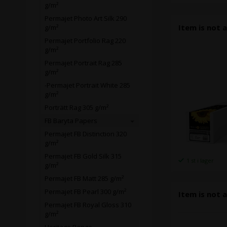
g/m²
Permajet Photo Art Silk 290
Item is not a
g/m²
Permajet Portfolio Rag 220
g/m²
Permajet Portrait Rag 285
g/m²
-Permajet Portrait White 285
g/m²
Porträtt Rag 305 g/m²
FB Baryta Papers
Permajet FB Distinction 320
g/m²
Permajet FB Gold Silk 315
1 st i lager
g/m²
Permajet FB Matt 285 g/m²
Permajet FB Pearl 300 g/m²
Item is not a
Permajet FB Royal Gloss 310
g/m²