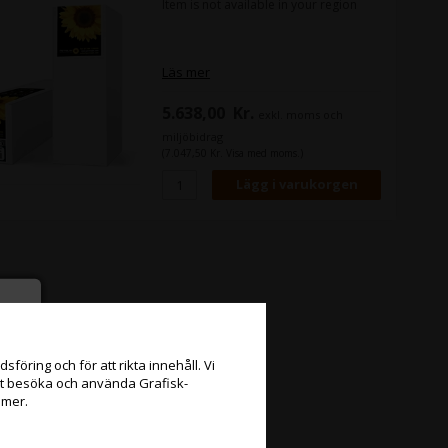
Item is not available in your region
Läs mer
5.638,00
Kr.
exkl. moms och
miljöbidrag
(7.047,50 Kr. Visa med moms.)
föring och för att rikta innehåll. Vi
att besöka och använda Grafisk-
 mer.