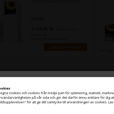
Item is not available in your region
Läs mer
4.133,00
Kr.
exkl. moms och
miljöbidrag
(5.166,25 Kr. Visa med moms.)
Slut i lager
ookies
na cookies och cookies från tredje part för optimering, statistik, marknads
Jag handlar som
användarvänligheten på vår sida och gör det därför ännu enklare för dig 
ebbupplevelsen" för att ge ditt samtycke till användningen av cookies.
Läs
PRIVATKUND
FÖRETAGSKUND