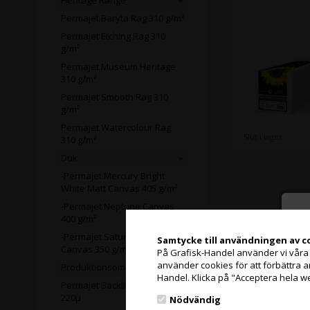
Heritage Range
Permajet Baryta Rag 310 g/m²
Permajet Etching Rag 310
g/m²
Permajet Museum Heritage
310 g/m²
Permajet Smooth Rag 310
g/m²
Permajet Watercolour Rag
Slut i lager
310 g/m²
Duk
-Permajet Mercury Bright
White Matt Canvas 405 g/m²
-Permajet Neptune Canvas
400 g/m²
-Permajet Saturn Semi-Gloss
Samtycke till användningen av c
Canvas 350 g/m²
På Grafisk-Handel använder vi våra eg
använder cookies för att förbättra 
Produktionsområde
Handel. Klicka på "Acceptera hela w
Permajet Backlit Matt Film
220µ
Nödvändig