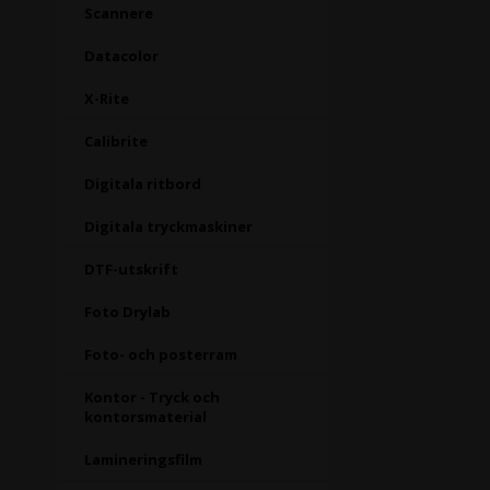
Scannere
Datacolor
X-Rite
Calibrite
Digitala ritbord
Digitala tryckmaskiner
DTF-utskrift
Foto Drylab
Foto- och posterram
Kontor - Tryck och
kontorsmaterial
Lamineringsfilm