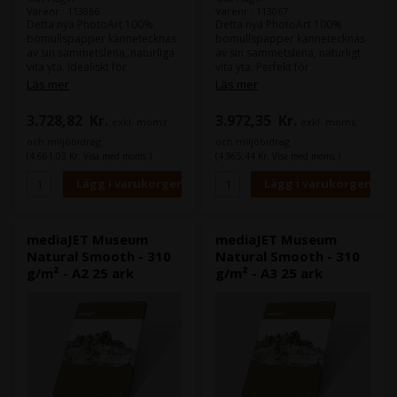
Varenr.: 113066
Varenr.: 113067
Detta nya PhotoArt 100%
Detta nya PhotoArt 100%
bomullspapper kännetecknas
bomullspapper kännetecknas
av sin sammetslena, naturliga
av sin sammetslena, naturligt
vita yta. Idealiskt för
vita yta. Perfekt för
fotografiska applikationer och
fotografiska tillämpningar och
Läs mer
Läs mer
högkvalitativa foto- och
högkvalitativa foto- och
konsttryck, Museum Natural
konsttryck, Museum Natural
3.728,82
Kr.
3.972,35
Kr.
exkl. moms
exkl. moms
Smooth finns i två gramvikter,
Smooth finns i två tjocklekar,
mellanfördel och tungvikt,
mellan- och tungvikt, med en
och miljöbidrag
och miljöbidrag
med en matt inkjet-beläggning
matt inkjet-beläggning på ena
(4.661,03 Kr. Visa med moms.)
(4.965,44 Kr. Visa med moms.)
på ena sidan.
sidan.
mediaJET Museum
mediaJET Museum
Natural Smooth - 310
Natural Smooth - 310
g/m² - A2 25 ark
g/m² - A3 25 ark