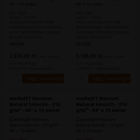
Slut i lager
Slut i lager
Varenr.: 113064
Varenr.: 113065
Detta nya PhotoArt 100%
Detta nya PhotoArt 100%
bomullspapper kännetecknas
bomullspapper kännetecknas
av sin sammetslena, naturligt
av sin sammetmjuka, naturliga
vita yta. Perfekt för
vita yta. Idealiskt för
fotografiska tillämpningar och
fotografiska applikationer och
Läs mer
Läs mer
högkvalitativa foto- och
högkvalitativa foto- och
konsttryck, Museum Natural
konsttryck, Museum Natural
2.670,39
Kr.
3.188,00
Kr.
exkl. moms
exkl. moms
Smooth finns i två gramvikt,
Smooth finns i två viktklasser,
medel- och tungvikt, med en
medel- och tungvikt, med en
och miljöbidrag
och miljöbidrag
matt inkjet-beläggning på ena
matt inkjetbeläggning på ena
(3.337,99 Kr. Visa med moms.)
(3.985,00 Kr. Visa med moms.)
sidan.
sidan.
mediaJET Museum
mediaJET Museum
Natural Smooth - 310
Natural Smooth - 310
g/m² - 60" x 15 meter
g/m² - 64" x 15 meter
Slut i lager
Slut i lager