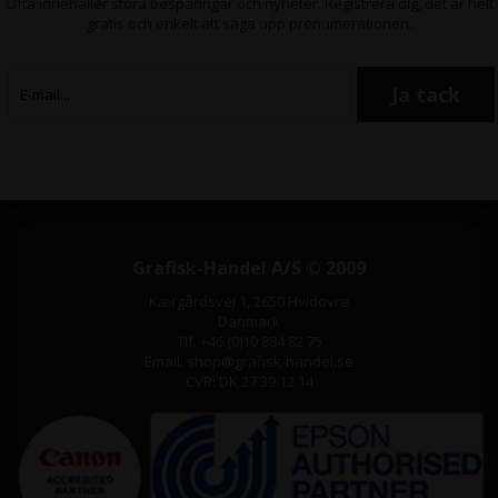
Ofta innehåller stora besparingar och nyheter. Registrera dig, det är helt
gratis och enkelt att säga upp prenumerationen.
Grafisk-Handel A/S © 2009
Kærgårdsvej 1, 2650 Hvidovre
Danmark
Tlf. +46 (0)10 884 82 75
Email: shop@grafisk-handel.se
CVR: DK 27 39 12 14