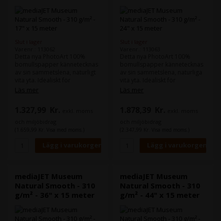
Slut i lager
Slut i lager
Varenr.: 113062
Varenr.: 113063
Detta nya PhotoArt 100%
Detta nya PhotoArt 100%
bomullspapper kännetecknas
bomullspapper kännetecknas
av sin sammetslena, naturligt
av sin sammetslena, naturliga
vita yta. Idealiskt för
vita yta. Idealiskt för
fotografiska applikationer och
fotografiska applikationer och
Läs mer
Läs mer
högkvalitativa foto- och
högkvalitativa foto- och
konsttryck, Museum Natural
konsttryck, Museum Natural
1.327,99
Kr.
1.878,39
Kr.
exkl. moms
exkl. moms
Smooth finns i två gramvikter,
Smooth finns i två gramvikter,
medel- och tungvikt, med en
mellan- och tungvikt, med en
och miljöbidrag
och miljöbidrag
matt bläckstrålebeläggning på
matt inkjet-beläggning på ena
(1.659,99 Kr. Visa med moms.)
(2.347,99 Kr. Visa med moms.)
ena sidan.
sidan.
mediaJET Museum
mediaJET Museum
Natural Smooth - 310
Natural Smooth - 310
g/m² - 36" x 15 meter
g/m² - 44" x 15 meter