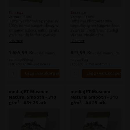
Slut i lager
Slut i lager
Varenr.: 113061
Varenr.: 113059
Detta nya PhotoArt-papper av
Detta nya PhotoArt 100%
100% bomull kännetecknas av
bomullspapper kännetecknas
sin sammetslena, naturliga vita
av sin sammetslena, naturligt
yta. Idealiskt för fotografiska
vita yta. Idealiskt för
applikationer och
fotografiska applikationer och
Läs mer
Läs mer
högkvalitativa foto- och
högkvalitativa foto- och
konsttryck, Museum Natural
konsttryck, Museum Natural
1.655,99
Kr.
827,99
Kr.
exkl. moms
exkl. moms och
Smooth finns i två viktklasser,
Smooth finns i två gramvikter,
mellan- och tungvikt, med en
mellan- och tungvikt, med en
och miljöbidrag
miljöbidrag
matt inkjet-beläggning på ena
matt inkjet-beläggning på ena
(2.069,99 Kr. Visa med moms.)
(1.034,99 Kr. Visa med moms.)
sidan.
sidan.
mediaJET Museum
mediaJET Museum
Natural Smooth - 310
Natural Smooth - 310
g/m² - A3+ 25 ark
g/m² - A4 25 ark