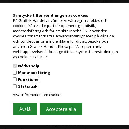
Samtycke till användningen av cookies
På Grafisk-Handel använder vi våra egna cookies och
cookies från tredje part för optimering, statistik,
Slut i lager
Slut i lager
Jag handlar som
Varenr.: 113060
Varenr.: 113058
marknadsföring och för att rikta innehåll. Vi använder
Detta nya PhotoArt 100%
Detta nya PhotoArt 100 %
cookies för att förbättra användarvänligheten på vår sida
bomullspapper kännetecknas
bomullspapper kännetecknas
och gör det därför ännu enklare för dig att besöka och
av sin sammetslena, naturliga
av sin sammetslena, naturliga
PRIVATKUND
använda Grafisk-Handel. Klicka på "Acceptera hela
vita yta. Idealiskt för
vita yta. Perfekt för
PRISER INKL. MOMS
webbupplevelsen" för att ge ditt samtycke till användningen
fotografiska applikationer och
fotografiska applikationer och
Läs mer
Läs mer
av cookies.
Läs mer.
högkvalitativa foto- och
högkvalitativa foto- och
konsttryck, Museum Natural
konsttryck, Museum Natural
FÖRETAGSKUND
1.053,59
Kr.
414,39
Kr.
Nödvändig
exkl. moms
exkl. moms och
Smooth finns i två gramvikter,
Smooth finns i två viktklasser,
PRISER EXKL. MOMS
mellan- och tungvikt, med en
medel- och tungvikt, med en
och miljöbidrag
miljöbidrag
Marknadsföring
matt inkjet-beläggning på ena
matt bläckstrålebeläggning på
(1.316,99 Kr. Visa med moms.)
(517,99 Kr. Visa med moms.)
Funktionell
sidan.
ena sidan.
Statistisk
Grafisk Handel använder sig av cookies för att förbättra din
användarupplevelse på hemsidan.
Visa information om cookies
Du accepterar cookies när du använder dig av vår hemsida.
Läs mer här
Gå med i vårt nyhetsbrev och få bra
erbjudanden