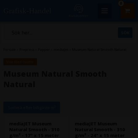
0
Grafisk-Handel
Kundcenter
Forside
»
Prepress
»
Papper
»
mediaJet
»
Museum Natural Smooth Natural
Visa med moms.
Museum Natural Smooth
Natural
Sortera efter billigaste m²
mediaJET Museum
mediaJET Museum
Natural Smooth - 310
Natural Smooth - 310
g/m² - 17" x 15 meter
g/m² - 24" x 15 meter